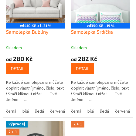
t
r
ů
o
d
u
od
až
od
410 Kč
–31 %
350 Kč
–19 %
k
Samolepka Bubliny
Samolepka Srdíčka
t
ů
Skladem
Skladem
280 Kč
282 Kč
od
od
DETAIL
DETAIL
Ke každé samolepce si můžete
Ke každé samolepce si můžete
doplnit vlastní jméno, číslo, text
doplnit vlastní jméno, číslo, text
! Stačí kliknout níže ! Tvé
! Stačí kliknout níže ! Tvé
Jméno ...
Jméno ...
černá
bílá
šedá
červená
modrá
černá
bílá
žlutá
šedá
zelená
červená
růžová
Výprodej
2 + 1
2 + 1