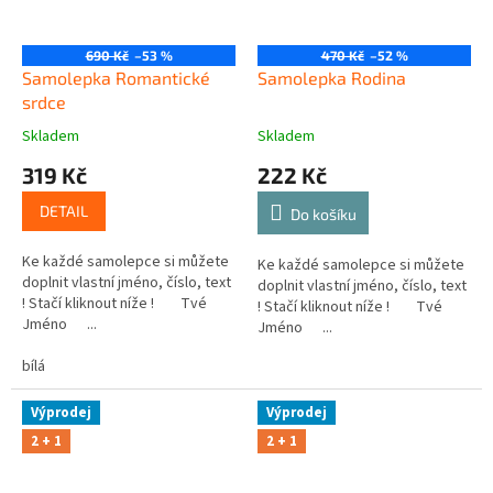
690 Kč
–53 %
470 Kč
–52 %
Samolepka Romantické
Samolepka Rodina
srdce
Skladem
Skladem
319 Kč
222 Kč
DETAIL
Do košíku
Ke každé samolepce si můžete
Ke každé samolepce si můžete
doplnit vlastní jméno, číslo, text
doplnit vlastní jméno, číslo, text
! Stačí kliknout níže ! Tvé
! Stačí kliknout níže ! Tvé
Jméno ...
Jméno ...
bílá
Výprodej
Výprodej
2 + 1
2 + 1