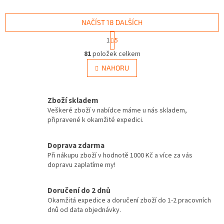
NAČÍST 18 DALŠÍCH
S
1
5
t
O
r
81
položek celkem
v
á
l
NAHORU
n
á
k
d
o
v
a
Zboží skladem
á
c
Veškeré zboží v nabídce máme u nás skladem,
n
í
připravené k okamžité expedici.
í
p
r
v
Doprava zdarma
k
Při nákupu zboží v hodnotě 1000 Kč a více za vás
y
dopravu zaplatíme my!
v
ý
Doručení do 2 dnů
p
Okamžitá expedice a doručení zboží do 1-2 pracovních
i
dnů od data objednávky.
s
u