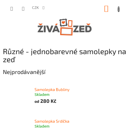
Přejít
NÁKUP
na
CZK
obsah
KOŠÍK
Různé - jednobarevné samolepky na
zeď
Nejprodávanější
Samolepka Bubliny
Skladem
280 Kč
od
Samolepka Srdíčka
Skladem