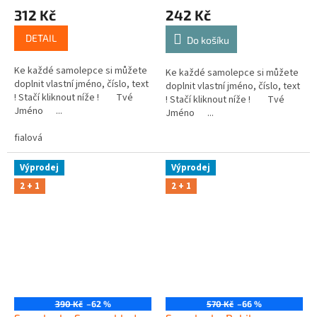
312 Kč
242 Kč
DETAIL
Do košíku
Ke každé samolepce si můžete
Ke každé samolepce si můžete
doplnit vlastní jméno, číslo, text
doplnit vlastní jméno, číslo, text
! Stačí kliknout níže ! Tvé
! Stačí kliknout níže ! Tvé
Jméno ...
Jméno ...
fialová
Výprodej
Výprodej
2 + 1
2 + 1
390 Kč
–62 %
570 Kč
–66 %