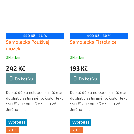
550 Kč
–56 %
490 Kč
–60 %
Samolepka Používej
Samolepka Pistolnice
mozek
Skladem
Skladem
242 Kč
193 Kč
Do košíku
Do košíku
Ke každé samolepce si můžete
Ke každé samolepce si můžete
doplnit vlastní jméno, číslo, text
doplnit vlastní jméno, číslo, text
! Stačí kliknout níže ! Tvé
! Stačí kliknout níže ! Tvé
Jméno ...
Jméno ...
Výprodej
Výprodej
2 + 1
2 + 1