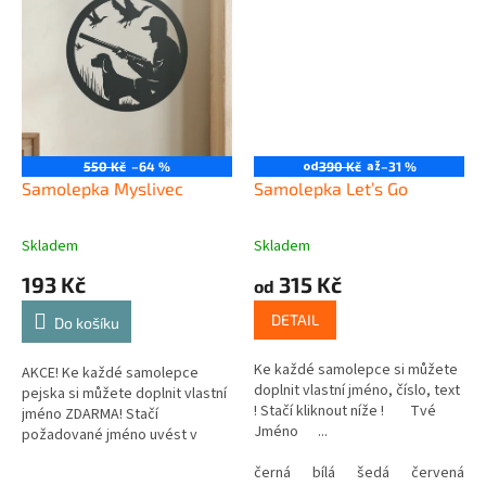
od
až
550 Kč
–64 %
390 Kč
–31 %
Samolepka Myslivec
Samolepka Let’s Go
Skladem
Skladem
193 Kč
315 Kč
od
DETAIL
Do košíku
Ke každé samolepce si můžete
AKCE! Ke každé samolepce
doplnit vlastní jméno, číslo, text
pejska si můžete doplnit vlastní
! Stačí kliknout níže ! Tvé
jméno ZDARMA! Stačí
Jméno ...
požadované jméno uvést v
poznámce v posledním kroku v
černá
bílá
šedá
červená
košíku.