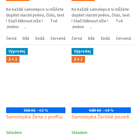
Ke každé samolepce si můžete
Ke každé samolepce si můžete
doplnit vlastní jméno, číslo, text
doplnit vlastní jméno, číslo, text
! Stačí kliknout níže ! Tvé
! Stačí kliknout níže ! Tvé
Jméno ...
Jméno ...
černá
bílá
šedá
červená
modrá
černá
bílá
žlutá
šedá
zelená
červená
růžová
Výprodej
Výprodej
2 + 1
2 + 1
556 Kč
–43 %
480 Kč
–49 %
Samolepka Žena z profilu
Samolepka Ženské pozadí
Skladem
Skladem