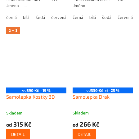
! Stačí kliknout níže ! Tvé
! Stačí kliknout níže ! Tvé
Jméno ...
Jméno ...
černá
bílá
šedá
červená
modrá
černá
bílá
žlutá
šedá
zelená
červená
růžová
2 + 1
od
od
až
390 Kč
–19 %
330 Kč
–25 %
Samolepka Kostky 3D
Samolepka Drak
Skladem
Skladem
315 Kč
266 Kč
od
od
DETAIL
DETAIL