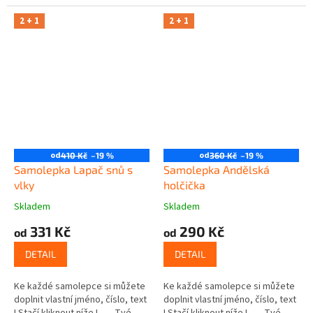
2 + 1
2 + 1
od
od
410 Kč
–19 %
360 Kč
–19 %
Samolepka Lapač snů s
Samolepka Andělská
vlky
holčička
Skladem
Skladem
331 Kč
290 Kč
od
od
DETAIL
DETAIL
Ke každé samolepce si můžete
Ke každé samolepce si můžete
doplnit vlastní jméno, číslo, text
doplnit vlastní jméno, číslo, text