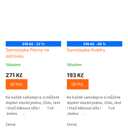
570 Kč
–52 %
570 Kč
–66 %
Samolepka Palmy na
Samolepka Kvádry
ostrůvku
Skladem
Skladem
271 Kč
193 Kč
DETAIL
DETAIL
Ke každé samolepce si můžete
Ke každé samolepce si můžete
doplnit vlastní jméno, číslo, text
doplnit vlastní jméno, číslo, text
! Stačí kliknout níže ! Tvé
! Stačí kliknout níže ! Tvé
Jméno ...
Jméno ...
černá
černá