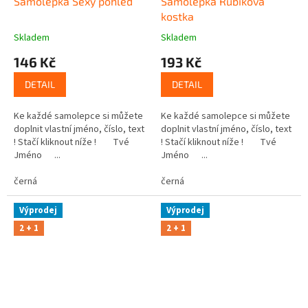
Samolepka Sexy pohled
Samolepka Rubikova
kostka
Skladem
Skladem
146 Kč
193 Kč
DETAIL
DETAIL
Ke každé samolepce si můžete
Ke každé samolepce si můžete
doplnit vlastní jméno, číslo, text
doplnit vlastní jméno, číslo, text
! Stačí kliknout níže ! Tvé
! Stačí kliknout níže ! Tvé
Jméno ...
Jméno ...
černá
černá
Výprodej
Výprodej
2 + 1
2 + 1