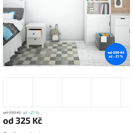
od 390 Kč
až –21 %
od 390 Kč
až –21 %
od
325 Kč
Měrná