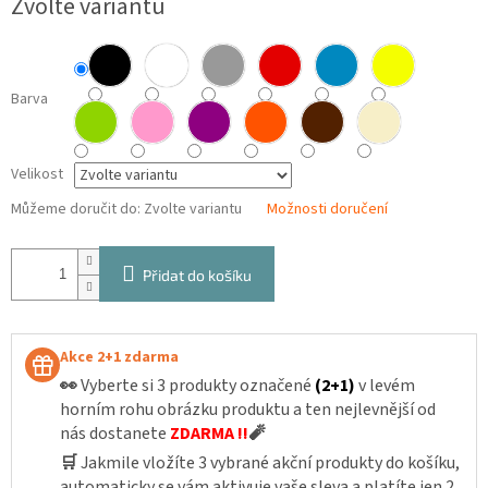
Zvolte variantu
cena:
Barva
Velikost
Můžeme doručit do:
Zvolte variantu
Možnosti doručení
Přidat do košíku
Akce 2+1 zdarma
👀
Vyberte si 3 produkty označené
(2+1)
v levém
horním rohu obrázku produktu a ten nejlevnější od
nás dostanete
ZDARMA !!
🧨
🛒
Jakmile vložíte 3 vybrané akční produkty do košíku,
automaticky se vám aktivuje vaše sleva a platíte jen 2