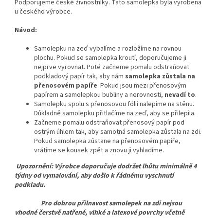
Podporujeme české živnostníky. Tato samolepka byla vyrobena
u českého výrobce.
Návod:
Samolepku na zeď vybalíme a rozložíme na rovnou
plochu. Pokud se samolepka kroutí, doporučujeme ji
nejprve vyrovnat. Poté začneme pomalu odstraňovat
podkladový papír tak, aby nám
samolepka zůstala na
přenosovém papíře
. Pokud jsou mezi přenosovým
papírem a samolepkou bubliny a nerovnosti,
nevadí to
.
Samolepku spolu s přenosovou fólií nalepíme na stěnu.
Důkladně samolepku přitlačíme na zeď, aby se přilepila.
Začneme pomalu odstraňovat přenosový papír pod
ostrým úhlem tak, aby samotná samolepka zůstala na zdi.
Pokud samolepka zůstane na přenosovém papíře,
vrátíme se kousek zpět a znovu ji vyhladíme.
Upozornění: Výrobce doporučuje dodržet lhůtu minimálně 4
týdny od vymalování, aby došlo k řádnému vyschnutí
podkladu.
Pro dobrou přilnavost samolepek na zdi nejsou
vhodné čerstvě natřené, vlhké a latexové povrchy včetně