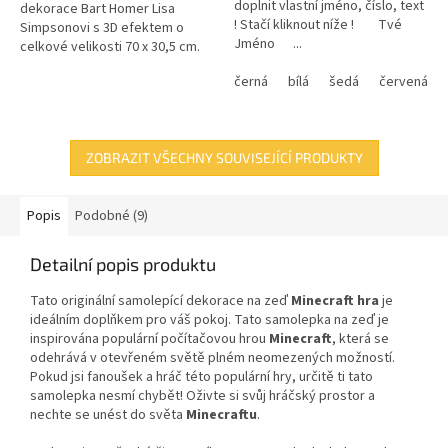
doplnit vlastní jméno, číslo, text
dekorace Bart Homer Lisa
! Stačí kliknout níže ! Tvé
Simpsonovi s 3D efektem o
Jméno ...
celkové velikosti 70 x 30,5 cm.
černá
bílá
šedá
červená
ZOBRAZIT VŠECHNY SOUVISEJÍCÍ PRODUKTY
Popis
Podobné (9)
Detailní popis produktu
Tato originální samolepící dekorace
na zeď
Minecraft hra
je
ideálním doplňkem pro váš pokoj. Tato samolepka na zeď je
inspirována populární počítačovou hrou
Minecraft
, která se
odehrává v otevřeném světě plném neomezených možností.
Pokud jsi fanoušek a hráč této populární hry, určitě ti tato
samolepka nesmí chybět! Oživte si svůj hráčský prostor a
nechte se unést do světa
Minecraftu
.