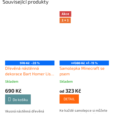
Související produkty
Akce
2 + 1
od
až
970 Kč
–28 %
380 Kč
–19 %
Dřevěná nástěnná
Samolepka Minecraft se
dekorace Bart Homer Lisa
psem
Simpsonovi
Skladem
Skladem
690 Kč
323 Kč
od
DETAIL
Do košíku
Ke každé samolepce si můžete
Vkusná nástěnná dřevěná