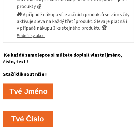
produkty
💰
🎁
V případě nákupu více akčních produktů se vám vždy
aktivuje sleva na každý třetí produkt. Sleva je platná i
v případě nákupu 3 ks stejného produktu
🏆
Podmínky akce
Ke každé samolepce si můžete doplnit vlastní jméno,
číslo, text !
Stačí kliknout níže !
Tvé Jméno
Tvé Číslo