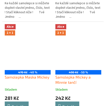
Ke každé samolepce si můžete
Ke každé samolepce si můžete
doplnit vlastní jméno, číslo, text
doplnit vlastní jméno, číslo, text
! Stačí kliknout níže ! Tvé
! Stačí kliknout níže ! Tvé
Jméno ...
Jméno ...
Akce
Akce
2 + 1
2 + 1
470 Kč
–40 %
490 Kč
–50 %
Samolepka Maska Mickey
Samolepka Mickey a
Minnie tančí
Skladem
Skladem
281 Kč
242 Kč