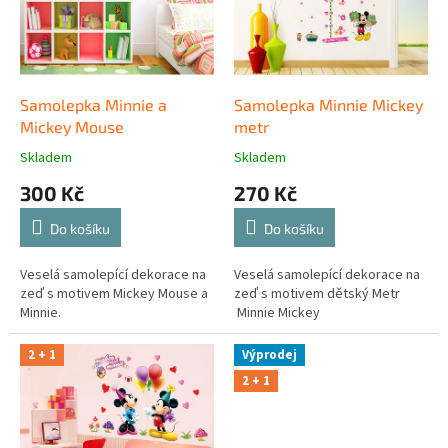
t
r
ů
o
d
u
k
Samolepka Minnie a
Samolepka Minnie Mickey
t
Mickey Mouse
metr
ů
Skladem
Skladem
300 Kč
270 Kč
Do košíku
Do košíku
Veselá samolepící dekorace na
Veselá samolepící dekorace na
zeď s motivem Mickey Mouse a
zeď s motivem dětský Metr
Minnie.
Minnie Mickey
2 + 1
Výprodej
2 + 1