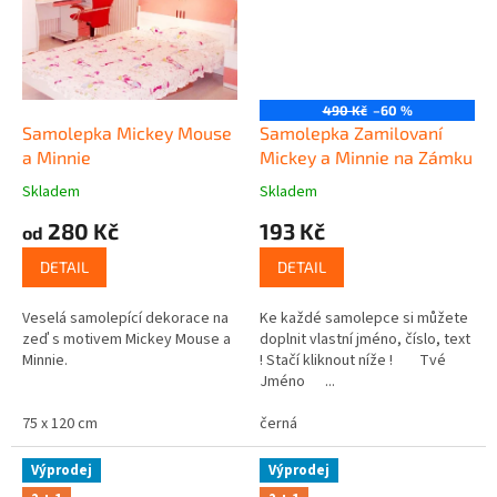
490 Kč
–60 %
Samolepka Mickey Mouse
Samolepka Zamilovaní
a Minnie
Mickey a Minnie na Zámku
Skladem
Skladem
280 Kč
193 Kč
od
DETAIL
DETAIL
Veselá samolepící dekorace na
Ke každé samolepce si můžete
zeď s motivem Mickey Mouse a
doplnit vlastní jméno, číslo, text
Minnie.
! Stačí kliknout níže ! Tvé
Jméno ...
75 x 120 cm
černá
Výprodej
Výprodej