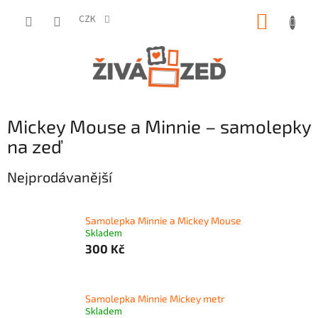
Přejít
NÁKUP
na
CZK
obsah
KOŠÍK
Mickey Mouse a Minnie – samolepky
na zeď
Nejprodávanější
Samolepka Minnie a Mickey Mouse
Skladem
300 Kč
Samolepka Minnie Mickey metr
Skladem