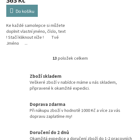
363 Kč
Do košíku
Ke každé samolepce si můžete
doplnit vlastní jméno, číslo, text
! Stačí kliknout níže ! Tvé
Jméno ...
13
položek celkem
O
v
l
Zboží skladem
á
Veškeré zboží v nabídce máme u nás skladem,
d
připravené k okamžité expedici.
a
c
í
Doprava zdarma
p
Při nákupu zboží v hodnotě 1000 Kč a více za vás
r
dopravu zaplatíme my!
v
k
y
Doručení do 2 dnů
v
Okamžitá expedice a doručení zboží do 1-2 pracovních