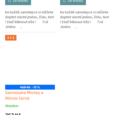
Do košíku
Do košíku
Ke každé samolepce si můžete
Ke každé samolepce si můžete
doplnit vlastní jméno, číslo, text
doplnit vlastní jméno, číslo, text
! Stačí kliknout níže ! Tvé
! Stačí kliknout níže ! Tvé
Jméno ...
Jméno ...
2 + 1
450 Kč
–19 %
Samolepka Mickey a
Minnie černá
Skladem