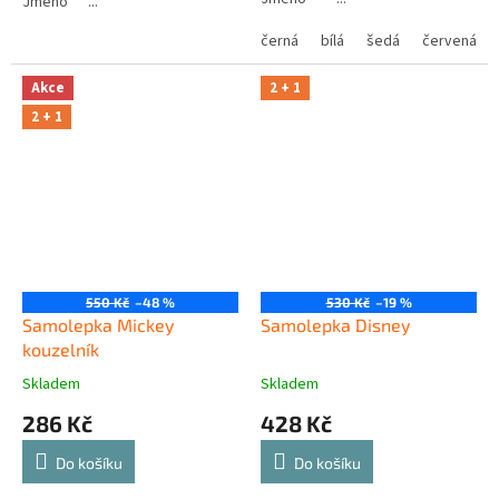
Jméno ...
černá
bílá
šedá
červená
Akce
2 + 1
2 + 1
550 Kč
–48 %
530 Kč
–19 %
Samolepka Mickey
Samolepka Disney
kouzelník
Skladem
Skladem
286 Kč
428 Kč
Do košíku
Do košíku