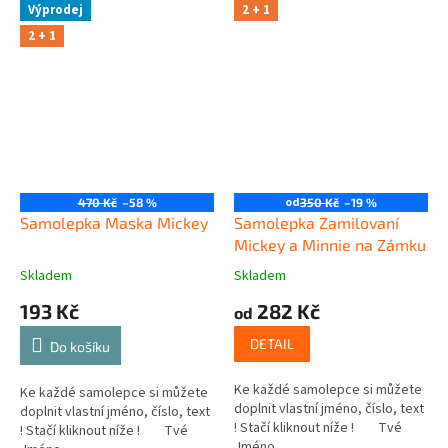
Výprodej
2 + 1
2 + 1
od
470 Kč
–58 %
350 Kč
–19 %
Samolepka Maska Mickey
Samolepka Zamilovaní
Mickey a Minnie na Zámku
Skladem
Skladem
193 Kč
282 Kč
od
DETAIL
Do košíku
Ke každé samolepce si můžete
Ke každé samolepce si můžete
doplnit vlastní jméno, číslo, text
doplnit vlastní jméno, číslo, text
! Stačí kliknout níže ! Tvé
! Stačí kliknout níže ! Tvé
Jméno ...