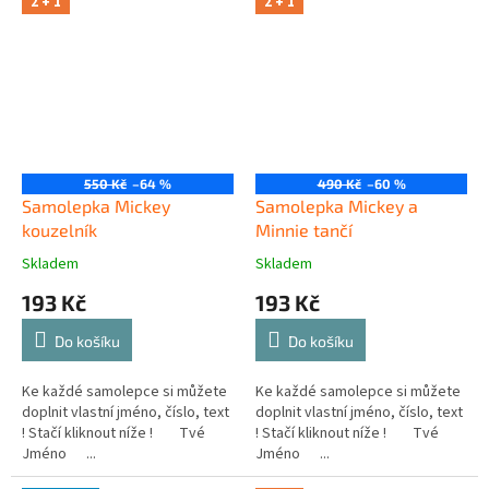
2 + 1
2 + 1
550 Kč
–64 %
490 Kč
–60 %
Samolepka Mickey
Samolepka Mickey a
kouzelník
Minnie tančí
Skladem
Skladem
193 Kč
193 Kč
Do košíku
Do košíku
Ke každé samolepce si můžete
Ke každé samolepce si můžete
doplnit vlastní jméno, číslo, text
doplnit vlastní jméno, číslo, text
! Stačí kliknout níže ! Tvé
! Stačí kliknout níže ! Tvé
Jméno ...
Jméno ...