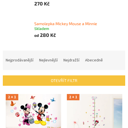
270 Kč
Samolepka Mickey Mouse a Minnie
Skladem
280 Kč
od
Ř
a
Nejprodávanější
Nejlevnější
Nejdražší
Abecedně
z
e
n
OTEVŘÍT FILTR
í
p
V
r
2 + 1
2 + 1
ý
o
p
d
i
u
s
k
p