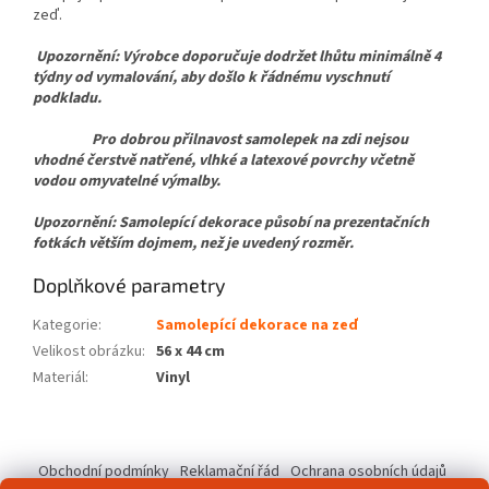
zeď.
Upozornění: Výrobce doporučuje dodržet lhůtu minimálně 4
týdny od vymalování, aby došlo k řádnému vyschnutí
podkladu.
Pro dobrou přilnavost samolepek na zdi nejsou
vhodné čerstvě natřené, vlhké a latexové povrchy včetně
vodou omyvatelné výmalby.
Upozornění: Samolepící dekorace působí na prezentačních
fotkách větším dojmem, než je uvedený rozměr.
Doplňkové parametry
Kategorie
:
Samolepící dekorace na zeď
Velikost obrázku
:
56 x 44 cm
Materiál
:
Vinyl
Z
á
Obchodní podmínky
Reklamační řád
Ochrana osobních údajů
p