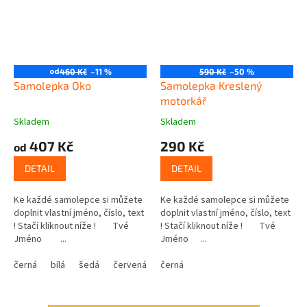
od
460 Kč
–11 %
590 Kč
–50 %
Samolepka Oko
Samolepka Kreslený
motorkář
Skladem
Skladem
407 Kč
290 Kč
od
DETAIL
DETAIL
Ke každé samolepce si můžete
Ke každé samolepce si můžete
doplnit vlastní jméno, číslo, text
doplnit vlastní jméno, číslo, text
! Stačí kliknout níže ! Tvé
! Stačí kliknout níže ! Tvé
Jméno ...
Jméno ...
černá
bílá
šedá
červená
modrá
černá
žlutá
zelená
růžová