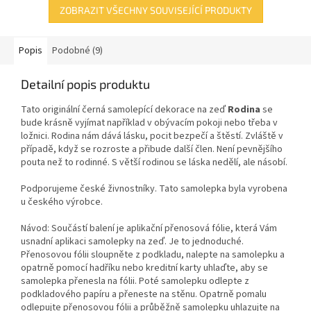
ZOBRAZIT VŠECHNY SOUVISEJÍCÍ PRODUKTY
Popis
Podobné (9)
Detailní popis produktu
Tato originální černá samolepící dekorace
na zeď
Rodina
se
bude krásně vyjímat například v obývacím pokoji nebo třeba v
ložnici. Rodina nám dává lásku, pocit bezpečí a štěstí. Zvláště v
případě, když se rozroste a přibude další člen. Není pevnějšího
pouta než to rodinné. S větší rodinou se láska nedělí, ale násobí.
Podporujeme české živnostníky. Tato samolepka byla vyrobena
u českého výrobce.
Návod: Součástí balení je aplikační přenosová fólie, která Vám
usnadní aplikaci samolepky na zeď. Je to jednoduché.
Přenosovou fólii sloupněte z podkladu, nalepte na samolepku a
opatrně pomocí hadříku nebo kreditní karty uhlaďte, aby se
samolepka přenesla na fólii. Poté samolepku odlepte z
podkladového papíru a přeneste na stěnu. Opatrně pomalu
odlepujte přenosovou fólii a průběžně samolepku uhlazujte na