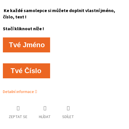
Ke každé samolepce si můžete doplnit vlastní jméno,
číslo, text !
Stačí kliknout níže !
Tvé Jméno
Tvé Číslo
Detailní informace
ZEPTAT SE
HLÍDAT
SDÍLET