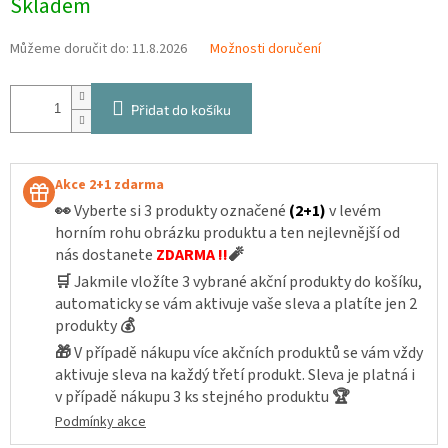
Skladem
cena:
Můžeme doručit do:
11.8.2026
Možnosti doručení
Přidat do košíku
Akce 2+1 zdarma
👀
Vyberte si 3 produkty označené
(2+1)
v levém
horním rohu obrázku produktu a ten nejlevnější od
nás dostanete
ZDARMA !!
🧨
🛒
Jakmile vložíte 3 vybrané akční produkty do košíku,
automaticky se vám aktivuje vaše sleva a platíte jen 2
produkty
💰
🎁
V případě nákupu více akčních produktů se vám vždy
aktivuje sleva na každý třetí produkt. Sleva je platná i
v případě nákupu 3 ks stejného produktu
🏆
Podmínky akce