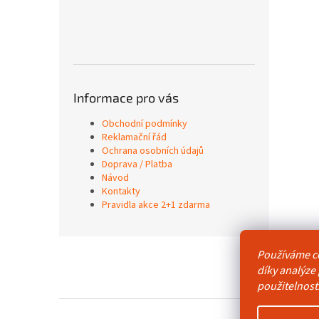
Informace pro vás
Obchodní podmínky
Reklamační řád
Ochrana osobních údajů
Doprava / Platba
Návod
Kontakty
Pravidla akce 2+1 zdarma
Z
Používáme c
á
Obchodní p
díky analýze
p
použitelnost
a
t