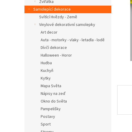
n
Zvířátka
e
Samolepící dekorace
l
Svítící Hvězdy - Země
Vinylové dekorativní samolepky
Art decor
Auta - motorky - vlaky - letadla - lodě
Dívčí dekorace
Halloween - Horor
Hudba
Kuchyň
Kytky
Mapa Světa
Nápisy na zeď
Okno do Světa
Pampelišky
Postavy
Sport