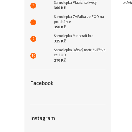
Samolepka Plazící se květy
a la
300 Kč
Samolepka Zvířátka ze ZOO na
procházce
350 Kč
Samolepka Minecraft hra
325 Kč
Samolepka Dětský metr Zvířátka
ze ZOO
270 Kč
Facebook
Instagram