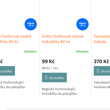
130 Kč
130 Kč
–23 %
–23 %
cí fosforové modré
Svítící fosforové růžové
Samolepk
ičky 80 ks
hvězdičky 80 ks
hvězdy
Skladem
Skladem
Kč
99 Kč
370 Kč
Měrná
99 Kč / 1 ks
o košíku
Do ko
cena:
Do košíku
é fosforeskující
Samolepící
čky do pokojíčku.
motivem Mě
Magické fosforeskující
hvězdičky do pokojíčku.