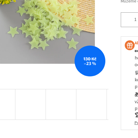
Můžeme d
A

h
130 Kč
–23 %
o

k
p

v
p

P