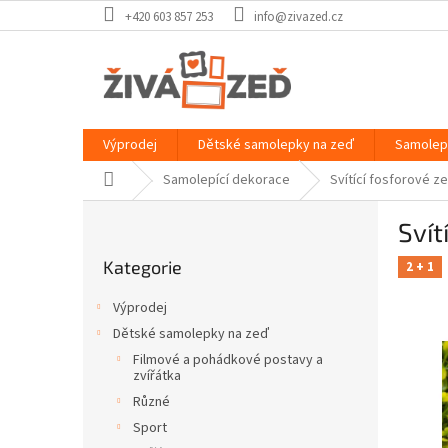
Přejít
+420 603 857 253
info@zivazed.cz
na
obsah
Výprodej
Dětské samolepky na zeď
Samolep
Domů
Samolepící dekorace
Svítící fosforové z
P
Svít
o
Přeskočit
s
Kategorie
kategorie
2 + 1
t
r
Výprodej
a
Dětské samolepky na zeď
n
Filmové a pohádkové postavy a
n
zvířátka
í
Různé
p
Sport
a