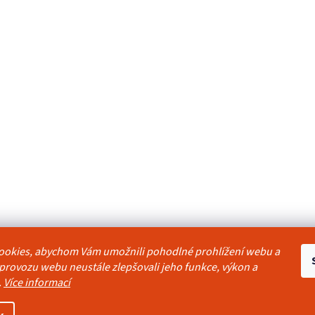
ookies, abychom Vám umožnili pohodlné prohlížení webu a
odmínky
Reklamační řád
Ochrana osobních údajů
Kontakty
Pravidla akc
 provozu webu neustále zlepšovali jeho funkce, výkon a
.
Více informací