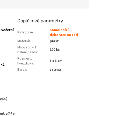
Doplňkové parametry
 večerní
Samolepící
Kategorie
:
dekorace na zeď
Materiál
:
plast
Množství v 1
100 ks
balení / sada
:
Rozměr 1
3 x 3 cm
hvězdičky
:
ký,
Barva
:
zelená
vání,
é, vlhké