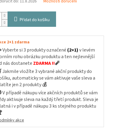
oručit do:
11.8.2026
Možnosti doručení
Přidat do košíku
kce 2+1 zdarma

Vyberte si 3 produkty označené
(2+1)
v levém
orním rohu obrázku produktu a ten nejlevnější
d nás dostanete
ZDARMA !!
🧨

Jakmile vložíte 3 vybrané akční produkty do
ošíku, automaticky se vám aktivuje vaše sleva a
latíte jen 2 produkty
💰

V případě nákupu více akčních produktů se vám
ždy aktivuje sleva na každý třetí produkt. Sleva je
latná i v případě nákupu 3 ks stejného produktu

odmínky akce