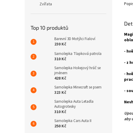
Popi
Zvířata
Det
Top 10 produktů
Magi
Barevní 3D Motýlci Fialoví
oblo
230 Kč
- hv
Samolepka Tlapková patrola
310 Kč
- z 
Samolepka Hokejový hráč se
jménem
- hv
428 Kč
prac
Samolepka Minecraft se psem
- so
323 Kč
Samolepka Auta Letadla
Nevh
Autogrotesky
310 Kč
Upoz
aby 
Samolepka Cars Auta II
250 Kč
Pro 