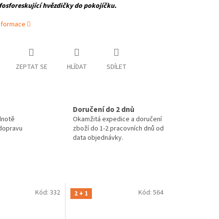
fosforeskující hvězdičky do pokojíčku.
informace
ZEPTAT SE
HLÍDAT
SDÍLET
Doručení do 2 dnů
dnotě
Okamžitá expedice a doručení
 dopravu
zboží do 1-2 pracovních dnů od
data objednávky.
Kód:
332
Kód:
564
2 + 1