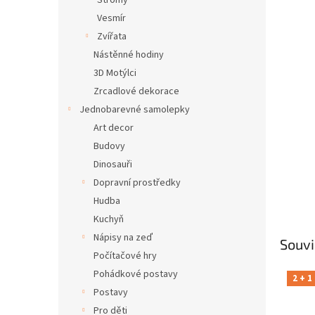
Stromy
Vesmír
Zvířata
Nástěnné hodiny
3D Motýlci
Zrcadlové dekorace
Jednobarevné samolepky
Art decor
Budovy
Dinosauři
Dopravní prostředky
Hudba
Kuchyň
Nápisy na zeď
Souvi
Počítačové hry
Pohádkové postavy
2 + 1
Postavy
Pro děti