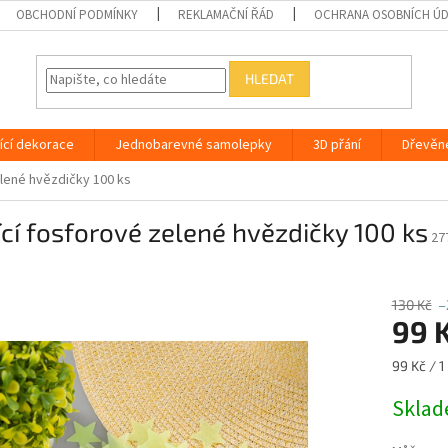
OBCHODNÍ PODMÍNKY
REKLAMAČNÍ ŘÁD
OCHRANA OSOBNÍCH Ú
HLEDAT
ící dekorace
Jednobarevné samolepky
3D přání
Dřevěn
elené hvězdičky 100 ks
ící fosforové zelené hvězdičky 100 ks
27
130 Kč
–
99 
Měrná
99 Kč / 1
cena:
Skla