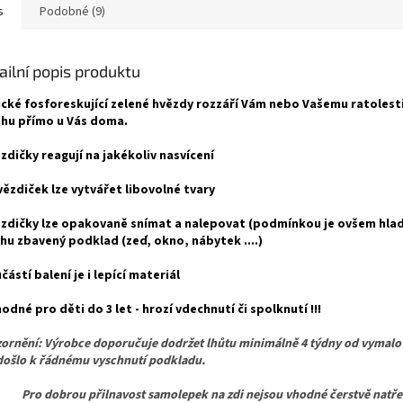
s
Podobné (9)
ailní popis produktu
cké fosforeskující zelené hvězdy rozzáří Vám nebo Vašemu ratolesti
hu přímo u Vás doma.
ězdičky reagují na jakékoliv nasvícení
hvězdiček lze vytvářet libovolné tvary
ězdičky lze opakovaně snímat a nalepovat (po
dmínkou je ovšem hlad
hu zbavený podklad (zeď, okno, nábytek ....)
učástí balení je i lepící materiál
odné pro děti do 3 let - hrozí vdechnutí či spolknutí !!!
ornění: Výrobce doporučuje dodržet lhůtu minimálně 4 týdny od vymalo
došlo k řádnému vyschnutí podkladu.
dobrou přilnavost samolepek na zdi nejsou vhodné čerstvě natřen