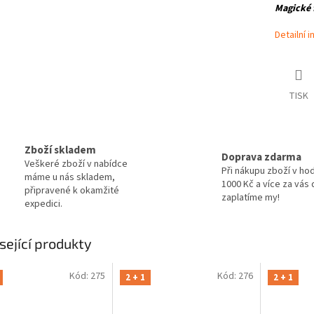
Magické 
Detailní 
TISK
Zboží skladem
Doprava zdarma
Veškeré zboží v nabídce
Při nákupu zboží v ho
máme u nás skladem,
1000 Kč a více za vás
připravené k okamžité
zaplatíme my!
expedici.
sející produkty
Kód:
275
Kód:
276
2 + 1
2 + 1