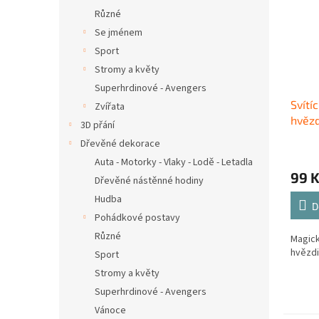
Různé
Se jménem
Sport
Stromy a květy
Superhrdinové - Avengers
Svítí
Zvířata
hvězd
3D přání
Dřevěné dekorace
Auta - Motorky - Vlaky - Lodě - Letadla
99 
Dřevěné nástěnné hodiny
Hudba
D
Pohádkové postavy
Různé
Magick
hvězdi
Sport
Stromy a květy
Superhrdinové - Avengers
Vánoce