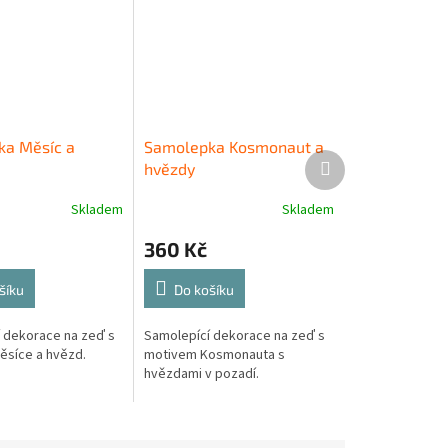
a Měsíc a
Samolepka Kosmonaut a
Další
hvězdy
produkt
Skladem
Skladem
360 Kč
šíku
Do košíku
 dekorace na zeď s
Samolepící dekorace na zeď s
síce a hvězd.
motivem Kosmonauta s
hvězdami v pozadí.