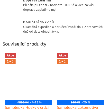
Doprava zdarma
Při nákupu zboží v hodnotě 1000 Kč a více za vás
dopravu zaplatíme my!
Doručení do 2 dnů
Okamžitá expedice a doručení zboží do 1-2 pracovních
dnů od data objednávky.
Související produkty
Akce
Akce
2 + 1
2 + 1
od
až
390 Kč
–28 %
550 Kč
–20 %
Samolepka Husky v srdci
Samolepka Lokomotiva