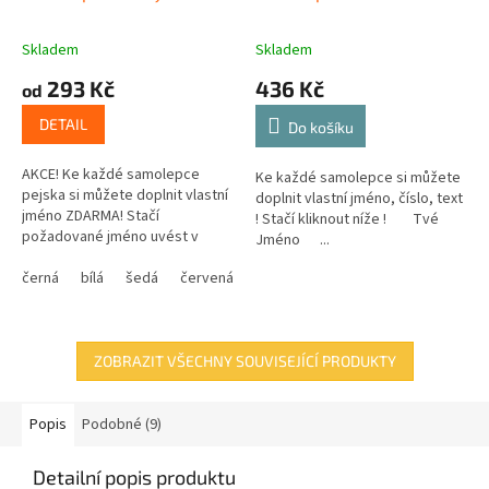
Skladem
Skladem
293 Kč
436 Kč
od
DETAIL
Do košíku
AKCE! Ke každé samolepce
Ke každé samolepce si můžete
pejska si můžete doplnit vlastní
doplnit vlastní jméno, číslo, text
jméno ZDARMA! Stačí
! Stačí kliknout níže ! Tvé
požadované jméno uvést v
Jméno ...
poznámce v posledním kroku v
košíku.
černá
bílá
šedá
červená
modrá
žlutá
zelená
růžová
ZOBRAZIT VŠECHNY SOUVISEJÍCÍ PRODUKTY
Popis
Podobné (9)
Detailní popis produktu