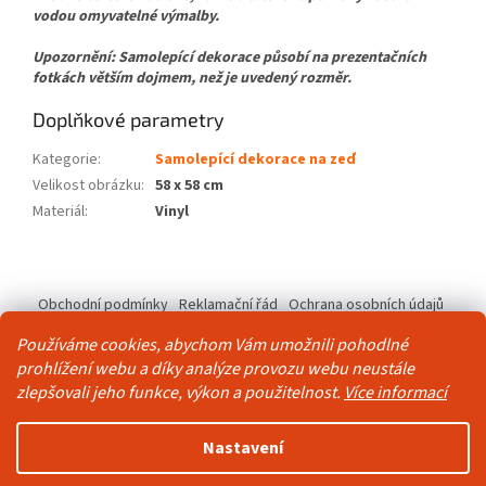
vodou omyvatelné výmalby.
Upozornění: Samolepící dekorace působí na prezentačních
fotkách větším dojmem, než je uvedený rozměr.
Doplňkové parametry
Kategorie
:
Samolepící dekorace na zeď
Velikost obrázku
:
58 x 58 cm
Materiál
:
Vinyl
Z
á
Obchodní podmínky
Reklamační řád
Ochrana osobních údajů
p
Kontakty
Pravidla akce 2+1 zdarma
a
Používáme cookies, abychom Vám umožnili pohodlné
t
prohlížení webu a díky analýze provozu webu neustále
í
zlepšovali jeho funkce, výkon a použitelnost.
Více informací
Vytvořil Shoptet
Nastavení