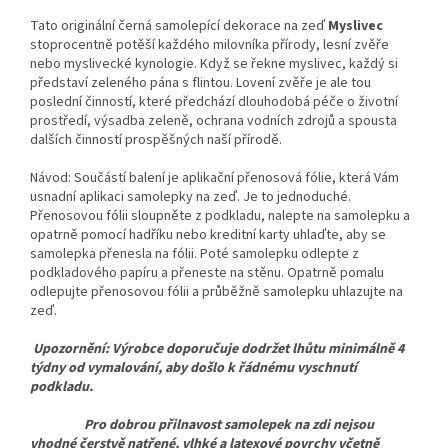
Tato originální černá samolepící dekorace
na zeď
Myslivec
stoprocentně potěší každého milovníka přírody, lesní zvěře
nebo myslivecké kynologie. Když se řekne myslivec, každý si
představí zeleného pána s flintou. Lovení zvěře je ale tou
poslední činností, které předchází dlouhodobá péče o životní
prostředí, výsadba zeleně, ochrana vodních zdrojů a spousta
dalších činností prospěšných naší přírodě.
Návod: Součástí balení je aplikační přenosová fólie, která Vám
usnadní aplikaci samolepky na zeď. Je to jednoduché.
Přenosovou fólii sloupněte z podkladu, nalepte na samolepku a
opatrně pomocí hadříku nebo kreditní karty uhlaďte, aby se
samolepka přenesla na fólii. Poté samolepku odlepte z
podkladového papíru a přeneste na stěnu. Opatrně pomalu
odlepujte přenosovou fólii a průběžně samolepku uhlazujte na
zeď.
Upozornění: Výrobce doporučuje dodržet lhůtu minimálně 4
týdny od vymalování, aby došlo k řádnému vyschnutí
podkladu.
Pro dobrou přilnavost samolepek na zdi nejsou
vhodné čerstvě natřené, vlhké a latexové povrchy včetně