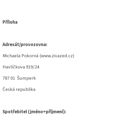
Příloha
Adresát/provozovna:
Michaela Pokorná (www.zivazed.cz)
Havlíčkova 919/24
787 01 Šumperk
Česká republika
Spotřebitel (jméno+příjmení):