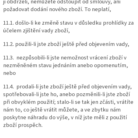
ji obdrželi, nemůžete odstoupit od smlouvy, ani
požadovat dodání nového zboží. To neplatí,
11.1. došlo-li ke změně stavu v důsledku prohlídky za
účelem zjištění vady zboží,
11.2. použili-li jste zboží ještě před objevením vady,
11.3. nezpůsobili-li jste nemožnost vrácení zboží v
nezměněném stavu jednáním anebo opomenutím,
nebo
11.4. prodali-li jste zboží ještě před objevením vady,
spotřebovali-li jste ho, anebo pozměnili-li jste zboží
při obvyklém použití; stalo-li se tak jen zčásti, vrátíte
nám to, co ještě vrátit můžete, a ve zbytku nám
poskytne náhradu do výše, v níž jste měli z použití
zboží prospěch.