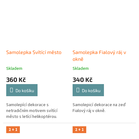
Samolepka Svítící město
Samolepka Fialový ráj v
okně
Skladem
Skladem
360 Kč
340 Kč
Do košíku
Do košíku
Samolepící dekorace s
Samolepicí dekorace na zeď
netradičním motivem svítící
Fialový ráj v okně.
město s letící helikoptérou.
2 + 1
2 + 1