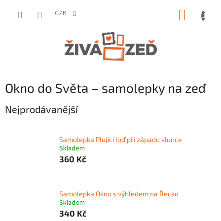
Přejít
NÁKUP
na
CZK
obsah
KOŠÍK
Okno do Světa – samolepky na zeď
Nejprodávanější
Samolepka Plující loď při západu slunce
Skladem
360 Kč
Samolepka Okno s výhledem na Řecko
Skladem
340 Kč