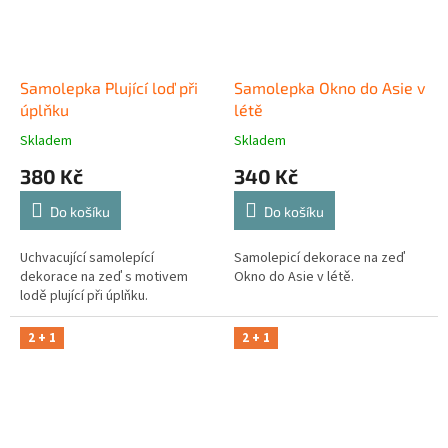
Samolepka Plující loď při
Samolepka Okno do Asie v
úplňku
létě
Skladem
Skladem
380 Kč
340 Kč
Do košíku
Do košíku
Uchvacující samolepící
Samolepicí dekorace na zeď
dekorace na zeď s motivem
Okno do Asie v létě.
lodě plující při úplňku.
2 + 1
2 + 1