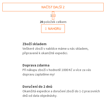
NAČÍST DALŠÍ 2
S
1
2
t
O
r
20
položek celkem
v
á
l
NAHORU
n
á
k
d
o
v
a
Zboží skladem
á
c
Veškeré zboží v nabídce máme u nás skladem,
n
í
připravené k okamžité expedici.
í
p
r
v
Doprava zdarma
k
Při nákupu zboží v hodnotě 1000 Kč a více za vás
y
dopravu zaplatíme my!
v
ý
Doručení do 2 dnů
p
Okamžitá expedice a doručení zboží do 1-2 pracovních
i
dnů od data objednávky.
s
u