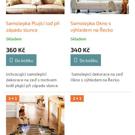
o
d
u
k
Samolepka Plující loď při
Samolepka Okno s
t
západu slunce
výhledem na Řecko
ů
Skladem
Skladem
360 Kč
340 Kč
Do košíku
Do košíku
Uchvacující samolepící
Samolepicí dekorace na zeď
dekorace na zeď s motivem
Okno s výhledem na Řecko.
lodě plující při západu slunce.
2 + 1
2 + 1