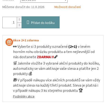
Můžeme doručit do:
11.8.2026
Možnosti doručení
Přidat do košíku
Akce 2+1 zdarma
👀
Vyberte si 3 produkty označené
(2+1)
v levém
horním rohu obrázku produktu a ten nejlevnější od
nás dostanete
ZDARMA !!
🧨
🛒
Jakmile vložíte 3 vybrané akční produkty do košíku,
automaticky se vám aktivuje vaše sleva a platíte jen 2
produkty
💰
🎁
V případě nákupu více akčních produktů se vám vždy
aktivuje sleva na každý třetí produkt. Sleva je platná i
v případě nákupu 3 ks stejného produktu
🏆
Podmínky akce