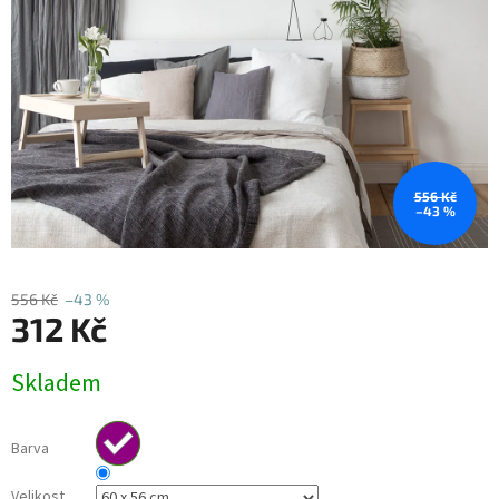
556 Kč
–43 %
556 Kč
–43 %
312 Kč
Měrná
Skladem
cena:
Barva
Velikost