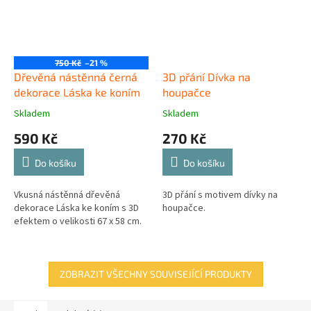
750 Kč
–21 %
Dřevěná nástěnná černá
3D přání Dívka na
dekorace Láska ke koním
houpačce
Skladem
Skladem
590 Kč
270 Kč
Do košíku
Do košíku
Vkusná nástěnná dřevěná
3D přání s motivem dívky na
dekorace Láska ke koním s 3D
houpačce.
efektem o velikosti 67 x 58 cm.
ZOBRAZIT VŠECHNY SOUVISEJÍCÍ PRODUKTY