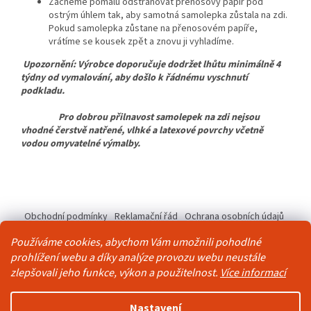
Začneme pomalu odstraňovat přenosový papír pod
ostrým úhlem tak, aby samotná samolepka zůstala na zdi.
Pokud samolepka zůstane na přenosovém papíře,
vrátíme se kousek zpět a znovu ji vyhladíme.
Upozornění: Výrobce doporučuje dodržet lhůtu minimálně 4
týdny od vymalování, aby došlo k řádnému vyschnutí
podkladu.
Pro dobrou přilnavost samolepek na zdi nejsou
vhodné čerstvě natřené, vlhké a latexové povrchy včetně
vodou omyvatelné výmalby.
Z
á
Obchodní podmínky
Reklamační řád
Ochrana osobních údajů
p
Kontakty
Pravidla akce 2+1 zdarma
a
Používáme cookies, abychom Vám umožnili pohodlné
t
prohlížení webu a díky analýze provozu webu neustále
í
zlepšovali jeho funkce, výkon a použitelnost.
Více informací
Vytvořil Shoptet
Nastavení