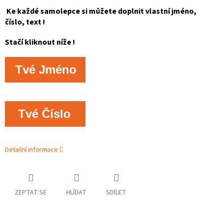
Ke každé samolepce si můžete doplnit vlastní jméno,
číslo, text !
Stačí kliknout níže !
Tvé Jméno
Tvé Číslo
Detailní informace
ZEPTAT SE
HLÍDAT
SDÍLET