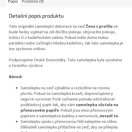
Popis
Podobné (9)
Detailní popis produktu
Tato originální samolepící dekorace
na zeď
Žena z profilu
se
bude hezky vyjímat na zdi dívčího pokoje, obývacího pokoje,
ložnici či v kadeřnickém salónu.
Pokud máte doma malou
parádnici nebo začínající mladou kadeřnici, tak tato samolepka je
tou správnou volbou.
Podporujeme české živnostníky. Tato samolepka byla vyrobena
u českého výrobce.
Návod:
Samolepku na zeď vybalíme a rozložíme na rovnou
plochu. Pokud se samolepka kroutí, doporučujeme ji
nejprve vyrovnat. Poté začneme pomalu odstraňovat
podkladový papír tak, aby nám
samolepka zůstala na
přenosovém papíře
. Pokud jsou mezi přenosovým
papírem a samolepkou bubliny a nerovnosti,
nevadí to
.
Samolepku spolu s přenosovou fólií nalepíme na stěnu.
Důkladně samolepku přitlačíme na zeď, aby se přilepila.