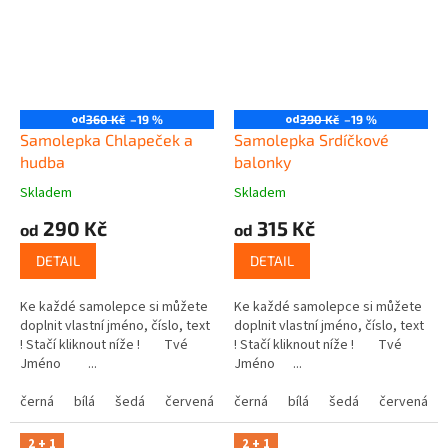
od
od
360 Kč
–19 %
390 Kč
–19 %
Samolepka Chlapeček a
Samolepka Srdíčkové
hudba
balonky
Skladem
Skladem
290 Kč
315 Kč
od
od
DETAIL
DETAIL
Ke každé samolepce si můžete
Ke každé samolepce si můžete
doplnit vlastní jméno, číslo, text
doplnit vlastní jméno, číslo, text
! Stačí kliknout níže ! Tvé
! Stačí kliknout níže ! Tvé
Jméno ...
Jméno ...
černá
bílá
šedá
červená
modrá
černá
bílá
žlutá
šedá
zelená
červená
růžová
2 + 1
2 + 1