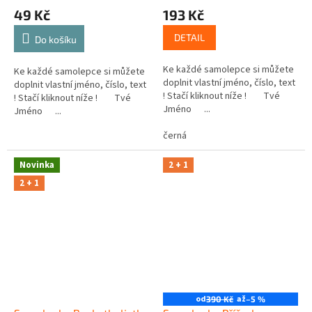
49 Kč
193 Kč
DETAIL
Do košíku
Ke každé samolepce si můžete
Ke každé samolepce si můžete
doplnit vlastní jméno, číslo, text
doplnit vlastní jméno, číslo, text
! Stačí kliknout níže ! Tvé
! Stačí kliknout níže ! Tvé
Jméno ...
Jméno ...
černá
Novinka
2 + 1
2 + 1
od
až
390 Kč
–5 %