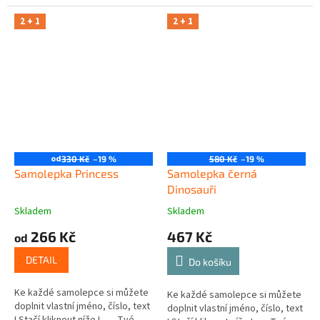
2 + 1
2 + 1
od
330 Kč
–19 %
580 Kč
–19 %
Samolepka Princess
Samolepka černá
Dinosauři
Skladem
Skladem
266 Kč
467 Kč
od
DETAIL
Do košíku
Ke každé samolepce si můžete
Ke každé samolepce si můžete
doplnit vlastní jméno, číslo, text
doplnit vlastní jméno, číslo, text