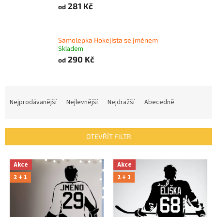
281 Kč
od
Samolepka Hokejista se jménem
Skladem
290 Kč
od
Ř
a
Nejprodávanější
Nejlevnější
Nejdražší
Abecedně
z
e
n
OTEVŘÍT FILTR
í
p
V
r
Akce
Akce
ý
o
2 + 1
2 + 1
p
d
i
u
s
k
p