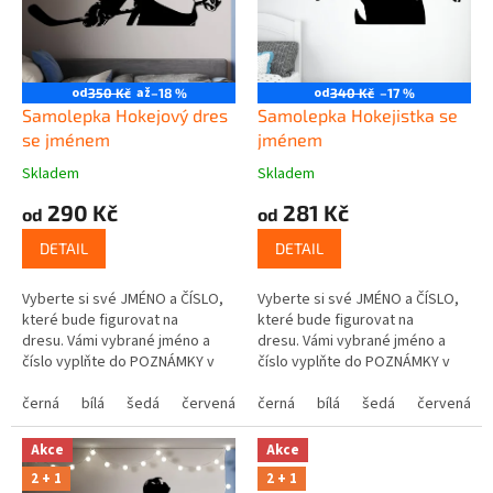
t
r
ů
o
d
u
od
až
od
350 Kč
–18 %
340 Kč
–17 %
k
Samolepka Hokejový dres
Samolepka Hokejistka se
t
se jménem
jménem
ů
Skladem
Skladem
290 Kč
281 Kč
od
od
DETAIL
DETAIL
Vyberte si své JMÉNO a ČÍSLO,
Vyberte si své JMÉNO a ČÍSLO,
které bude figurovat na
které bude figurovat na
dresu. Vámi vybrané jméno a
dresu. Vámi vybrané jméno a
číslo vyplňte do POZNÁMKY v
číslo vyplňte do POZNÁMKY v
posledním kroku košíku.
posledním kroku košíku.
černá
bílá
šedá
červená
modrá
černá
bílá
žlutá
šedá
zelená
červená
růžová
Akce
Akce
2 + 1
2 + 1