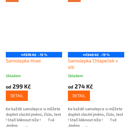
od
od
370 Kč
–19 %
340 Kč
–19 %
Samolepka Hrad
Samolepka Chlapeček v
síti
Skladem
Skladem
299 Kč
274 Kč
od
od
DETAIL
DETAIL
Ke každé samolepce si můžete
Ke každé samolepce si můžete
doplnit vlastní jméno, číslo, text
doplnit vlastní jméno, číslo, text
! Stačí kliknout níže ! Tvé
! Stačí kliknout níže ! Tvé
Jméno ...
Jméno ...