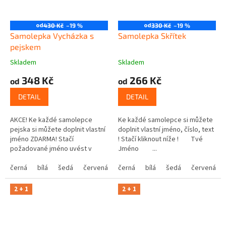
od
od
430 Kč
–19 %
330 Kč
–19 %
Samolepka Vycházka s
Samolepka Skřítek
pejskem
Skladem
Skladem
348 Kč
266 Kč
od
od
DETAIL
DETAIL
AKCE! Ke každé samolepce
Ke každé samolepce si můžete
pejska si můžete doplnit vlastní
doplnit vlastní jméno, číslo, text
jméno ZDARMA! Stačí
! Stačí kliknout níže ! Tvé
požadované jméno uvést v
Jméno ...
poznámce v posledním kroku v
košíku.
černá
bílá
šedá
červená
modrá
černá
bílá
žlutá
šedá
zelená
červená
růžová
2 + 1
2 + 1