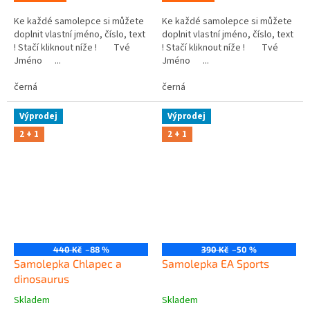
Ke každé samolepce si můžete
Ke každé samolepce si můžete
doplnit vlastní jméno, číslo, text
doplnit vlastní jméno, číslo, text
! Stačí kliknout níže ! Tvé
! Stačí kliknout níže ! Tvé
Jméno ...
Jméno ...
černá
černá
Výprodej
Výprodej
2 + 1
2 + 1
440 Kč
–88 %
390 Kč
–50 %
Samolepka Chlapec a
Samolepka EA Sports
dinosaurus
Skladem
Skladem