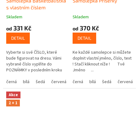
Samolepka Basketbalistka
Samolepka Příšerky
s vlastním číslem
Skladem
Skladem
331 Kč
370 Kč
od
od
DETAIL
DETAIL
Vyberte si své ČÍSLO, které
Ke každé samolepce si můžete
bude figurovat na dresu. Vámi
doplnit vlastní jméno, číslo, text
vybrané číslo vyplňte do
! Stačí kliknout níže ! Tvé
POZNÁMKY v posledním kroku
Jméno ...
košíku.
černá
bílá
šedá
červená
modrá
černá
bílá
žlutá
šedá
zelená
červená
růžová
Akce
2 + 1