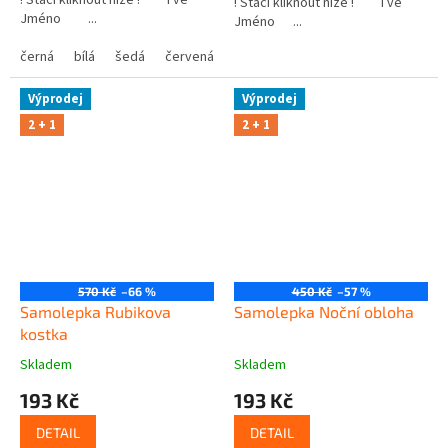
! Stačí kliknout níže ! Tvé
! Stačí kliknout níže ! Tvé
Jméno ...
Jméno ...
černá
bílá
šedá
červená
modrá
žlutá
zelená
růžová
Výprodej
Výprodej
2 + 1
2 + 1
570 Kč
–66 %
450 Kč
–57 %
Samolepka Rubikova
Samolepka Noční obloha
kostka
Skladem
Skladem
193 Kč
193 Kč
DETAIL
DETAIL