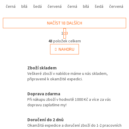
černá
bílá
šedá
červená
modrá
černá
bílá
žlutá
šedá
zelená
červená
růžová
NAČÍST 18 DALŠÍCH
S
1
3
t
O
r
43
položek celkem
v
á
l
NAHORU
n
á
k
d
o
v
a
Zboží skladem
á
c
Veškeré zboží v nabídce máme u nás skladem,
n
í
připravené k okamžité expedici.
í
p
r
v
Doprava zdarma
k
Při nákupu zboží v hodnotě 1000 Kč a více za vás
y
dopravu zaplatíme my!
v
ý
Doručení do 2 dnů
p
Okamžitá expedice a doručení zboží do 1-2 pracovních
i