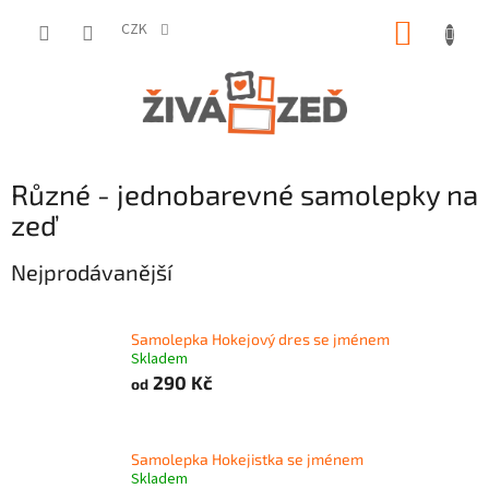
Přejít
NÁKUP
na
CZK
obsah
KOŠÍK
Různé - jednobarevné samolepky na
zeď
Nejprodávanější
Samolepka Hokejový dres se jménem
Skladem
290 Kč
od
Samolepka Hokejistka se jménem
Skladem