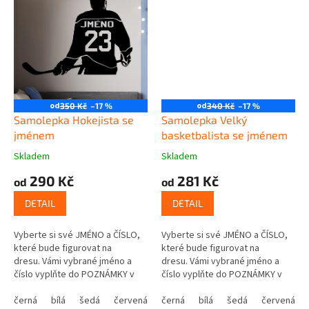
od
od
350 Kč
–17 %
340 Kč
–17 %
Samolepka Hokejista se
Samolepka Velký
jménem
basketbalista se jménem
Skladem
Skladem
290 Kč
281 Kč
od
od
DETAIL
DETAIL
Vyberte si své JMÉNO a ČÍSLO,
Vyberte si své JMÉNO a ČÍSLO,
které bude figurovat na
které bude figurovat na
dresu. Vámi vybrané jméno a
dresu. Vámi vybrané jméno a
číslo vyplňte do POZNÁMKY v
číslo vyplňte do POZNÁMKY v
posledním kroku košíku.
posledním kroku košíku.
černá
bílá
šedá
červená
modrá
černá
bílá
žlutá
šedá
zelená
červená
růžová