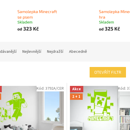
Samolepka Minecraft
Samolepka Mine
se psem
hra
Skladem
Skladem
323 Kč
325 Kč
od
od
dávanější
Nejlevnější
Nejdražší
Abecedně
OTEVŘÍT FILTR
Kód:
3792A/CER
Kód:
3
Akce
2 + 1