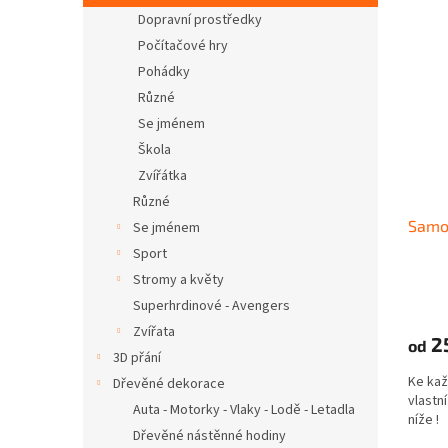
Dopravní prostředky
Počítačové hry
Pohádky
Různé
Se jménem
Škola
Zvířátka
Různé
Samo
Se jménem
Sport
Stromy a květy
Superhrdinové - Avengers
Zvířata
2
od
3D přání
Ke kaž
Dřevěné dekorace
vlastní
Auta - Motorky - Vlaky - Lodě - Letadla
níže 
Dřevěné nástěnné hodiny