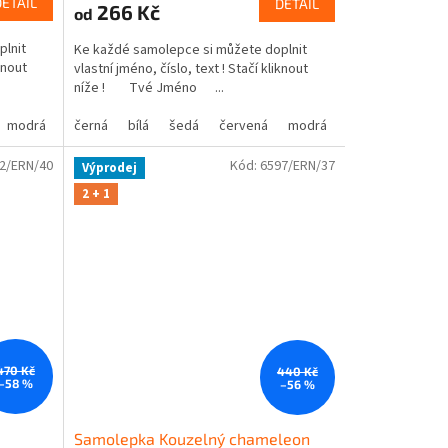
DETAIL
DETAIL
266 Kč
od
plnit
Ke každé samolepce si můžete doplnit
knout
vlastní jméno, číslo, text ! Stačí kliknout
níže ! Tvé Jméno ...
modrá
oranžová
žlutá
černá
hnědá
zelená
bílá
béžová
šedá
růžová
červená
fialová
modrá
oranžová
žlutá
hnědá
zelená
bé
2/ERN/40
Kód:
6597/ERN/37
Výprodej
2 + 1
470 Kč
440 Kč
–58 %
–56 %
Samolepka Kouzelný chameleon