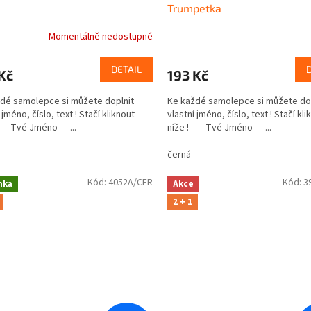
Trumpetka
Momentálně nedostupné
DETAIL
Kč
193 Kč
dé samolepce si můžete doplnit
Ke každé samolepce si můžete do
 jméno, číslo, text ! Stačí kliknout
vlastní jméno, číslo, text ! Stačí kli
! Tvé Jméno ...
níže ! Tvé Jméno ...
černá
Kód:
4052A/CER
Kód:
3
nka
Akce
2 + 1