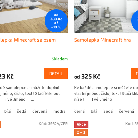
od
380 Kč
až
–19 %
lepka Minecraft se psem
Samolepka Minecraft hra
Skladem
DETAIL
23 Kč
325 Kč
od
dé samolepce si můžete doplnit
Ke každé samolepce si můžete do
 jméno, číslo, text ! Stačí kliknout
vlastní jméno, číslo, text ! Stačí kli
! Tvé Jméno ...
níže ! Tvé Jméno ...
bílá
šedá
červená
modrá
žlutá
černá
zelená
bílá
šedá
růžová
červená
fialová
Kód:
3962A/CER
Kód:
3
Akce
2 + 1