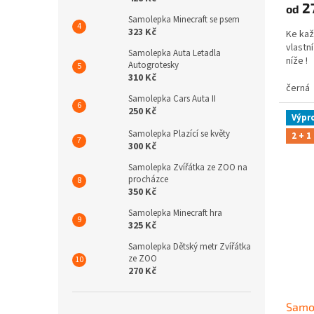
2
od
Samolepka Minecraft se psem
323 Kč
Ke kaž
vlastní
Samolepka Auta Letadla
níže 
Autogrotesky
310 Kč
černá
Samolepka Cars Auta II
250 Kč
Výpr
Samolepka Plazící se květy
2 + 1
300 Kč
Samolepka Zvířátka ze ZOO na
procházce
350 Kč
Samolepka Minecraft hra
325 Kč
Samolepka Dětský metr Zvířátka
ze ZOO
270 Kč
Samo