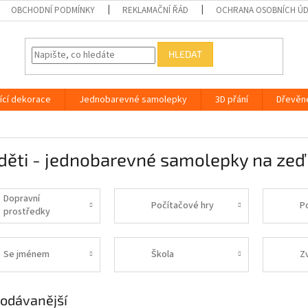
OBCHODNÍ PODMÍNKY
REKLAMAČNÍ ŘÁD
OCHRANA OSOBNÍCH Ú
HLEDAT
ící dekorace
Jednobarevné samolepky
3D přání
Dřevěn
děti - jednobarevné samolepky na zeď
Dopravní
Počítačové hry
P
prostředky
Se jménem
Škola
Z
odávanější