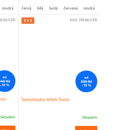
modrá
oranžová
žlutá
černá
hnědá
zelená
bílá
béžová
šedá
růžová
červená
fialová
modrá
oranžová
žlutá
hnědá
zelená
bé
915A/CER
Kód:
3914A/CER
2 + 1
od
od
340 Kč
330 Kč
–19 %
–19 %
nic
Samolepka Ježek Sonic
Skladem
Skladem