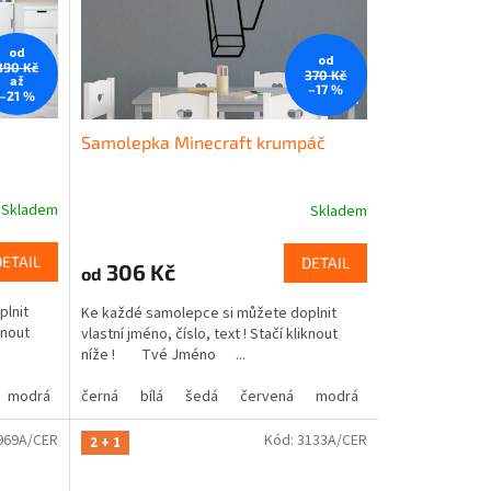
od
od
390 Kč
370 Kč
až
–17 %
–21 %
Samolepka Minecraft krumpáč
Skladem
Skladem
DETAIL
DETAIL
306 Kč
od
plnit
Ke každé samolepce si můžete doplnit
knout
vlastní jméno, číslo, text ! Stačí kliknout
níže ! Tvé Jméno ...
modrá
oranžová
žlutá
černá
hnědá
zelená
bílá
béžová
šedá
růžová
červená
fialová
modrá
oranžová
žlutá
hnědá
zelená
bé
969A/CER
Kód:
3133A/CER
2 + 1