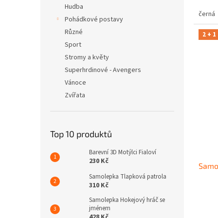
Hudba
černá
Pohádkové postavy
Různé
2 + 1
Sport
Stromy a květy
Superhrdinové - Avengers
Vánoce
Zvířata
Top 10 produktů
Barevní 3D Motýlci Fialoví
230 Kč
Samol
Samolepka Tlapková patrola
310 Kč
Samolepka Hokejový hráč se
jménem
428 Kč