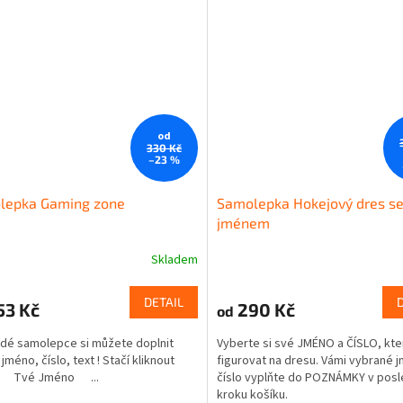
od
330 Kč
–23 %
lepka Gaming zone
Samolepka Hokejový dres s
jménem
Skladem
DETAIL
53 Kč
290 Kč
od
dé samolepce si můžete doplnit
Vyberte si své JMÉNO a ČÍSLO, kt
 jméno, číslo, text ! Stačí kliknout
figurovat na dresu. Vámi vybrané 
! Tvé Jméno ...
číslo vyplňte do POZNÁMKY v pos
kroku košíku.