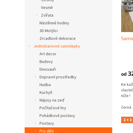
Stromy
o
d
Vesmír
u
Zvířata
k
Nástěnné hodiny
t
3D Motýlci
ů
Samo
Zrcadlové dekorace
Jednobarevné samolepky
Art decor
Budovy
Dinosauři
3
od
Dopravní prostředky
Ke kaž
Hudba
vlastní
Kuchyň
níže 
Nápisy na zeď
černá
Počítačové hry
Pohádkové postavy
2 + 1
Postavy
Pro děti