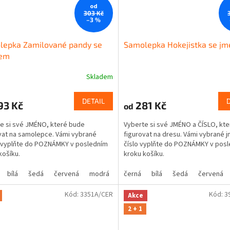
od
303 Kč
–3 %
lepka Zamilované pandy se
Samolepka Hokejistka se j
em
Skladem
DETAIL
93 Kč
281 Kč
od
e si své JMÉNO, které bude
Vyberte si své JMÉNO a ČÍSLO, kt
vat na samolepce. Vámi vybrané
figurovat na dresu. Vámi vybrané 
 vyplňte do POZNÁMKY v posledním
číslo vyplňte do POZNÁMKY v pos
košíku.
kroku košíku.
bílá
šedá
červená
modrá
žlutá
černá
zelená
bílá
šedá
růžová
červená
fialová
Kód:
3351A/CER
Kód:
3
Akce
2 + 1