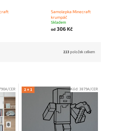
craft
Samolepka Minecraft
krumpáč
Skladem
306 Kč
od
213
položek celkem
790A/CER
Kód:
3879A/CER
2 + 1