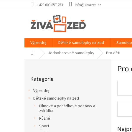
Přejít
+420 603 857 253
info@zivazed.cz
na
obsah
Výprodej
Dětské samolepky na zeď
Samolep
Domů
Jednobarevné samolepky
Pro děti
P
Pro 
o
Přeskočit
s
Kategorie
kategorie
t
r
Výprodej
a
Dětské samolepky na zeď
n
Filmové a pohádkové postavy a
n
zvířátka
í
Různé
p
Sport
a
Nejpr