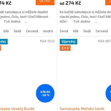
DETAIL
74 Kč
274 Kč
od
dé samolepce si můžete doplnit
Ke každé samolepce si můžete do
 jméno, číslo, text ! Stačí kliknout
vlastní jméno, číslo, text ! Stačí kli
! Tvé Jméno ...
níže ! Tvé Jméno ...
bílá
šedá
červená
modrá
žlutá
černá
zelená
bílá
šedá
růžová
červená
fialová
Kód:
5132
Kód:
667
odej
Výprodej
2 + 1
470 Kč
–58 %
lepka Veselý Burák
Samolepka Mořský koník