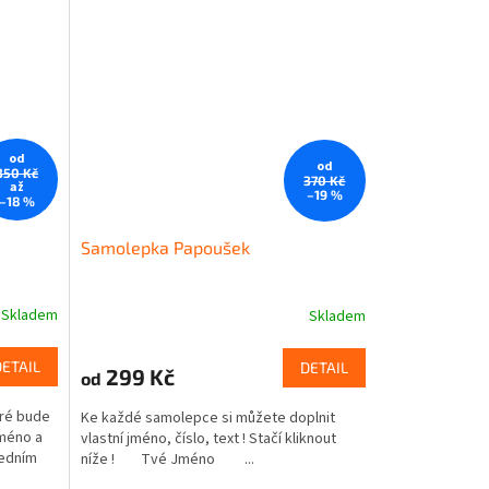
od
od
350 Kč
370 Kč
až
–19 %
–18 %
e
Samolepka Papoušek
Skladem
Skladem
DETAIL
DETAIL
299 Kč
od
eré bude
Ke každé samolepce si můžete doplnit
jméno a
vlastní jméno, číslo, text ! Stačí kliknout
ledním
níže ! Tvé Jméno ...