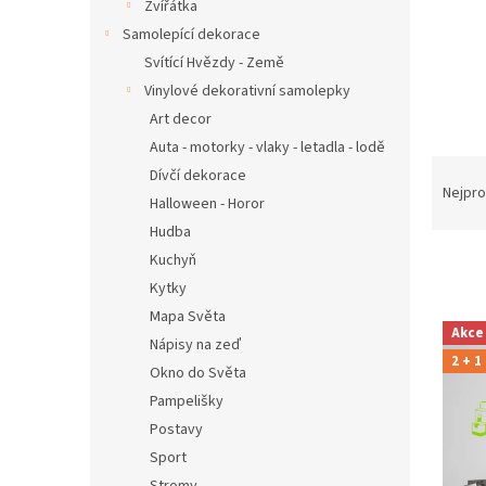
n
Zvířátka
e
Samolepící dekorace
l
Svítící Hvězdy - Země
Vinylové dekorativní samolepky
Art decor
Auta - motorky - vlaky - letadla - lodě
Ř
Dívčí dekorace
a
Nejpro
Halloween - Horor
z
Hudba
e
Kuchyň
n
í
Kytky
p
Mapa Světa
V
r
Akce
ý
Nápisy na zeď
o
2 + 1
p
Okno do Světa
d
i
Pampelišky
u
s
k
Postavy
p
t
Sport
r
ů