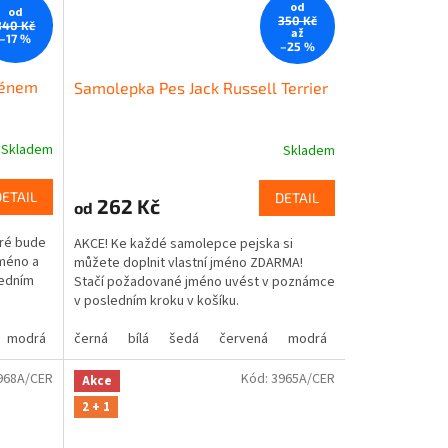
od
od
350 Kč
340 Kč
až
–17 %
–25 %
ménem
Samolepka Pes Jack Russell Terrier
Skladem
Skladem
DETAIL
DETAIL
262 Kč
od
eré bude
AKCE! Ke každé samolepce pejska si
jméno a
můžete doplnit vlastní jméno ZDARMA!
ledním
Stačí požadované jméno uvést v poznámce
v posledním kroku v košíku.
modrá
oranžová
žlutá
černá
hnědá
zelená
bílá
béžová
šedá
růžová
červená
fialová
modrá
oranžová
žlutá
hnědá
zelená
bé
968A/CER
Kód:
3965A/CER
Akce
2 + 1