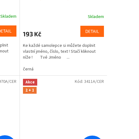
Skladem
Skladem
DETAIL
DETAIL
193 Kč
plnit
Ke každé samolepce si můžete doplnit
knout
vlastní jméno, číslo, text ! Stačí kliknout
níže ! Tvé Jméno ...
černá
970A/CER
Kód:
3411A/CER
Akce
2 + 1