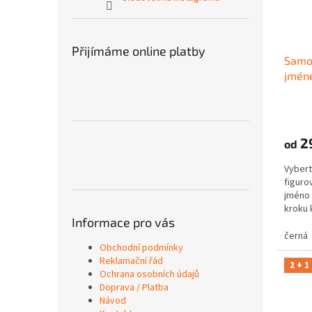
Přijímáme online platby
Samo
jmén
2
od
Vybert
figuro
jméno
kroku 
Informace pro vás
černá
Obchodní podmínky
Reklamační řád
2 + 1
Ochrana osobních údajů
Doprava / Platba
Návod