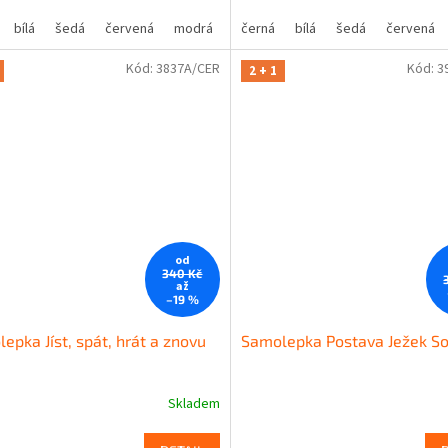
bílá
šedá
červená
modrá
žlutá
černá
zelená
bílá
šedá
růžová
červená
fialová
Kód:
3837A/CER
Kód:
3
2 + 1
od
340 Kč
až
–19 %
epka Jíst, spát, hrát a znovu
Samolepka Postava Ježek So
Skladem