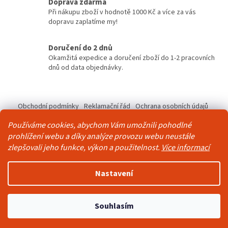
Doprava zdarma
p
Při nákupu zboží v hodnotě 1000 Kč a více za vás
r
dopravu zaplatíme my!
v
k
y
Doručení do 2 dnů
v
Okamžitá expedice a doručení zboží do 1-2 pracovních
ý
dnů od data objednávky.
p
i
Z
s
á
u
Obchodní podmínky
Reklamační řád
Ochrana osobních údajů
p
Kontakty
Pravidla akce 2+1 zdarma
Používáme cookies, abychom Vám umožnili pohodlné
a
prohlížení webu a díky analýze provozu webu neustále
t
zlepšovali jeho funkce, výkon a použitelnost.
Více informací
í
Vytvořil Shoptet
Nastavení
Copyright 2026
Živá Zeď
. Všechna práva vyhrazena.
Upravit
Souhlasím
nastavení cookies