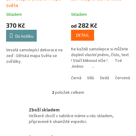
t
světa
ů
Skladem
Skladem
370 Kč
282 Kč
od
DETAIL
Do košíku
Ke každé samolepce si můžete
Veselá samolepící dekorace na
doplnit vlastní jméno, číslo, text
zeď - Dětská mapa Světa se
! Stačí kliknout níže ! Tvé
zvířátky.
Jméno ...
černá
bílá
šedá
červená
2
položek celkem
O
v
l
Zboží skladem
á
Veškeré zboží v nabídce máme u nás skladem,
d
připravené k okamžité expedici.
a
c
í