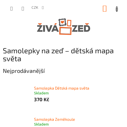
Přejít
NÁKUP
na
CZK
obsah
KOŠÍK
Samolepky na zeď – dětská mapa
světa
Nejprodávanější
Samolepka Dětská mapa světa
Skladem
370 Kč
Samolepka Zeměkoule
Skladem