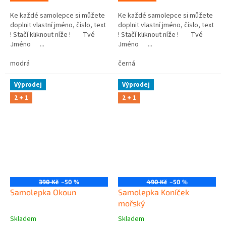
Ke každé samolepce si můžete
Ke každé samolepce si můžete
doplnit vlastní jméno, číslo, text
doplnit vlastní jméno, číslo, text
! Stačí kliknout níže ! Tvé
! Stačí kliknout níže ! Tvé
Jméno ...
Jméno ...
modrá
černá
Výprodej
Výprodej
2 + 1
2 + 1
390 Kč
–50 %
490 Kč
–50 %
Samolepka Okoun
Samolepka Koníček
mořský
Skladem
Skladem