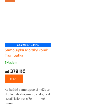
od
470 Kč
–19 %
Samolepka Mořský koník
Trumpetka
Skladem
379 Kč
od
DETAIL
Ke každé samolepce si můžete
doplnit vlastní jméno, číslo, text
! Stačí kliknout níže ! Tvé
Jméno ...