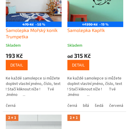
t
r
ů
o
d
u
od
470 Kč
–58 %
390 Kč
–19 %
k
Samolepka Mořský koník
Samolepka Kapřík
t
Trumpetka
ů
Skladem
Skladem
193 Kč
315 Kč
od
DETAIL
DETAIL
Ke každé samolepce si můžete
Ke každé samolepce si můžete
doplnit vlastní jméno, číslo, text
doplnit vlastní jméno, číslo, text
! Stačí kliknout níže ! Tvé
! Stačí kliknout níže ! Tvé
Jméno ...
Jméno ...
černá
černá
bílá
šedá
červená
2 + 1
2 + 1