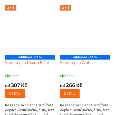
2 + 1
2 + 1
od
od
380 Kč
–19 %
330 Kč
–19 %
Samolepka Okoun Říční
Samolepka Žraloci
Skladem
Skladem
307 Kč
266 Kč
od
od
DETAIL
DETAIL
Ke každé samolepce si můžete
Ke každé samolepce si můžete
doplnit vlastní jméno, číslo, text
doplnit vlastní jméno, číslo, text