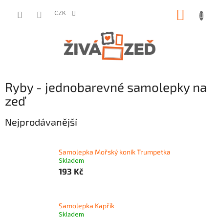
Přejít
NÁKUP
na
CZK
obsah
KOŠÍK
Ryby - jednobarevné samolepky na
zeď
Nejprodávanější
Samolepka Mořský koník Trumpetka
Skladem
193 Kč
Samolepka Kapřík
Skladem