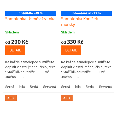
od
od
až
360 Kč
–19 %
440 Kč
–25 %
Samolepka Úsměv žraloka
Samolepka Koníček
mořský
Skladem
Skladem
290 Kč
330 Kč
od
od
DETAIL
DETAIL
Ke každé samolepce si můžete
Ke každé samolepce si můžete
doplnit vlastní jméno, číslo, text
doplnit vlastní jméno, číslo, text
! Stačí kliknout níže ! Tvé
! Stačí kliknout níže ! Tvé
Jméno ...
Jméno ...
černá
bílá
šedá
červená
modrá
černá
bílá
žlutá
šedá
zelená
červená
růžová
2 + 1
2 + 1