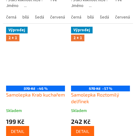
! Stačí kliknout níže ! Tvé
! Stačí kliknout níže ! Tvé
Jméno ...
Jméno ...
černá
bílá
šedá
červená
modrá
černá
bílá
žlutá
šedá
zelená
červená
růžová
Výprodej
Výprodej
2 + 1
2 + 1
370 Kč
–46 %
570 Kč
–57 %
Samolepka Krab kuchařem
Samolepka Roztomilý
delfínek
Skladem
Skladem
199 Kč
242 Kč
DETAIL
DETAIL