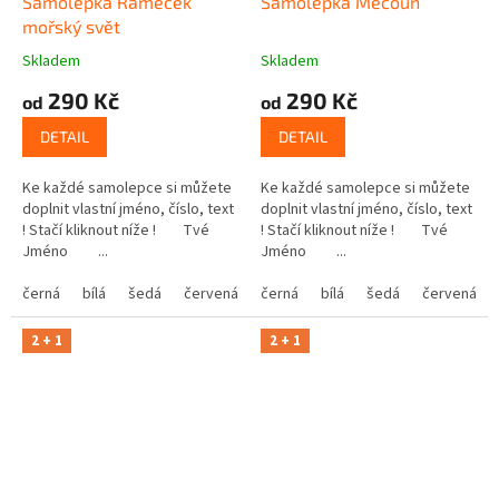
Samolepka Rámeček
Samolepka Mečoun
mořský svět
Skladem
Skladem
290 Kč
290 Kč
od
od
DETAIL
DETAIL
Ke každé samolepce si můžete
Ke každé samolepce si můžete
doplnit vlastní jméno, číslo, text
doplnit vlastní jméno, číslo, text
! Stačí kliknout níže ! Tvé
! Stačí kliknout níže ! Tvé
Jméno ...
Jméno ...
černá
bílá
šedá
červená
modrá
černá
bílá
žlutá
šedá
zelená
červená
růžová
2 + 1
2 + 1