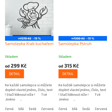
od
od
370 Kč
–19 %
390 Kč
–19 %
Samolepka Krab kuchařem
Samolepka Pstruh
Skladem
Skladem
299 Kč
315 Kč
od
od
DETAIL
DETAIL
Ke každé samolepce si můžete
Ke každé samolepce si můžete
doplnit vlastní jméno, číslo, text
doplnit vlastní jméno, číslo, text
! Stačí kliknout níže ! Tvé
! Stačí kliknout níže ! Tvé
Jméno ...
Jméno ...
černá
bílá
šedá
červená
modrá
černá
bílá
žlutá
šedá
zelená
červená
růžová