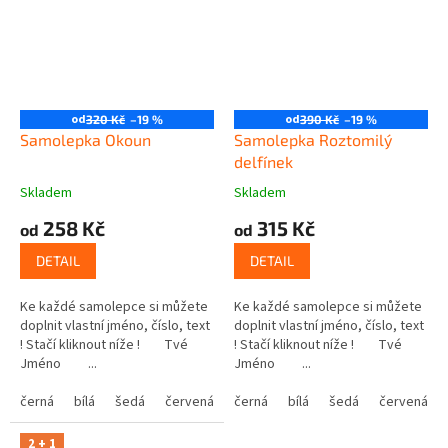
od
od
320 Kč
–19 %
390 Kč
–19 %
Samolepka Okoun
Samolepka Roztomilý
delfínek
Skladem
Skladem
258 Kč
315 Kč
od
od
DETAIL
DETAIL
Ke každé samolepce si můžete
Ke každé samolepce si můžete
doplnit vlastní jméno, číslo, text
doplnit vlastní jméno, číslo, text
! Stačí kliknout níže ! Tvé
! Stačí kliknout níže ! Tvé
Jméno ...
Jméno ...
černá
bílá
šedá
červená
modrá
černá
bílá
žlutá
šedá
zelená
červená
růžová
2 + 1