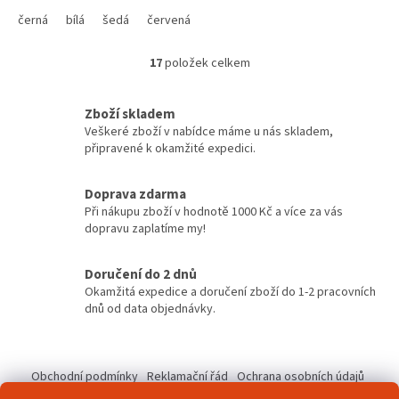
černá
bílá
šedá
červená
modrá
žlutá
zelená
růžová
17
položek celkem
O
v
l
Zboží skladem
á
Veškeré zboží v nabídce máme u nás skladem,
d
připravené k okamžité expedici.
a
c
í
Doprava zdarma
p
Při nákupu zboží v hodnotě 1000 Kč a více za vás
r
dopravu zaplatíme my!
v
k
y
Doručení do 2 dnů
v
Okamžitá expedice a doručení zboží do 1-2 pracovních
ý
dnů od data objednávky.
p
i
Z
s
á
u
Obchodní podmínky
Reklamační řád
Ochrana osobních údajů
p
Kontakty
Pravidla akce 2+1 zdarma