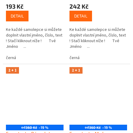
193 Kč
242 Kč
DETAIL
DETAIL
Ke každé samolepce si můžete
Ke každé samolepce si můžete
doplnit vlastní jméno, číslo, text
doplnit vlastní jméno, číslo, text
! Stačí kliknout níže ! Tvé
! Stačí kliknout níže ! Tvé
Jméno ...
Jméno ...
černá
černá
2 + 1
2 + 1
od
od
360 Kč
–19 %
360 Kč
–19 %