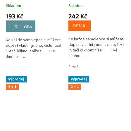
Skladem
Skladem
193 Kč
242 Kč
DETAIL
Do košíku
Ke každé samolepce si můžete
Ke každé samolepce si můžete
doplnit vlastní jméno, číslo, text
doplnit vlastní jméno, číslo, text
! Stačí kliknout níže ! Tvé
! Stačí kliknout níže ! Tvé
Jméno ...
Jméno ...
černá
Výprodej
Výprodej
2 + 1
2 + 1