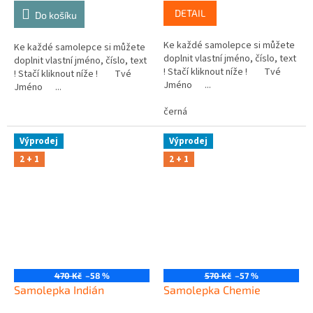
DETAIL
Do košíku
Ke každé samolepce si můžete
Ke každé samolepce si můžete
doplnit vlastní jméno, číslo, text
doplnit vlastní jméno, číslo, text
! Stačí kliknout níže ! Tvé
! Stačí kliknout níže ! Tvé
Jméno ...
Jméno ...
černá
Výprodej
Výprodej
2 + 1
2 + 1
470 Kč
–58 %
570 Kč
–57 %
Samolepka Indián
Samolepka Chemie