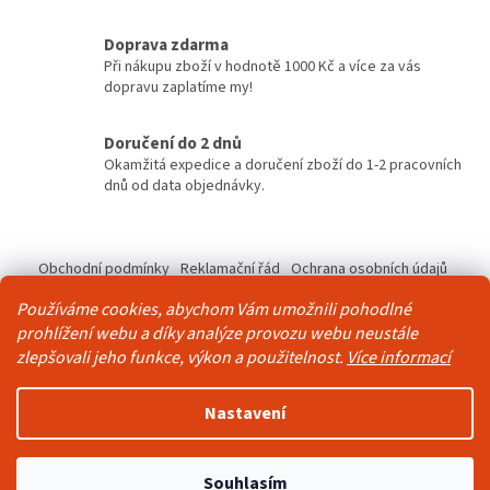
c
í
Doprava zdarma
p
Při nákupu zboží v hodnotě 1000 Kč a více za vás
r
dopravu zaplatíme my!
v
k
y
Doručení do 2 dnů
v
Okamžitá expedice a doručení zboží do 1-2 pracovních
ý
dnů od data objednávky.
p
i
Z
s
á
u
Obchodní podmínky
Reklamační řád
Ochrana osobních údajů
p
Kontakty
Pravidla akce 2+1 zdarma
Používáme cookies, abychom Vám umožnili pohodlné
a
prohlížení webu a díky analýze provozu webu neustále
t
zlepšovali jeho funkce, výkon a použitelnost.
Více informací
í
Vytvořil Shoptet
Nastavení
Copyright 2026
Živá Zeď
. Všechna práva vyhrazena.
Upravit
Souhlasím
nastavení cookies