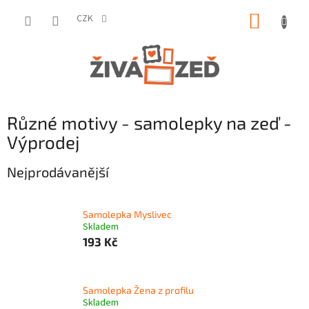
Přejít
NÁKUP
na
CZK
obsah
KOŠÍK
Různé motivy - samolepky na zeď -
Výprodej
Nejprodávanější
Samolepka Myslivec
Skladem
193 Kč
Samolepka Žena z profilu
Skladem