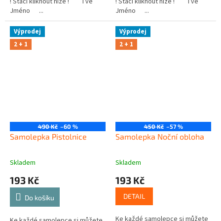
! Stačí kliknout níže ! Tvé
! Stačí kliknout níže ! Tvé
Jméno ...
Jméno ...
Výprodej
Výprodej
2 + 1
2 + 1
490 Kč
–60 %
450 Kč
–57 %
Samolepka Pistolnice
Samolepka Noční obloha
Skladem
Skladem
193 Kč
193 Kč
DETAIL
Do košíku
Ke každé samolepce si můžete
Ke každé samolepce si můžete