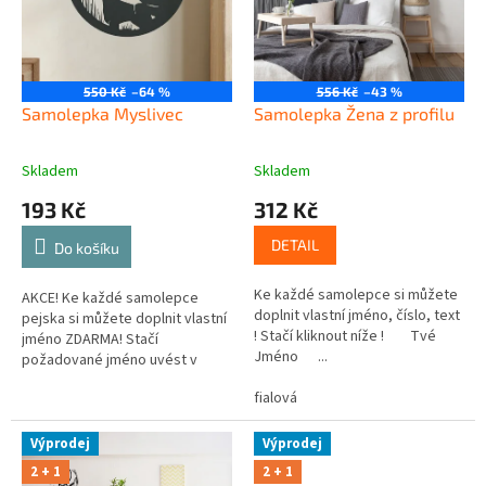
t
r
ů
o
d
u
550 Kč
–64 %
556 Kč
–43 %
k
Samolepka Myslivec
Samolepka Žena z profilu
t
ů
Skladem
Skladem
193 Kč
312 Kč
DETAIL
Do košíku
Ke každé samolepce si můžete
AKCE! Ke každé samolepce
doplnit vlastní jméno, číslo, text
pejska si můžete doplnit vlastní
! Stačí kliknout níže ! Tvé
jméno ZDARMA! Stačí
Jméno ...
požadované jméno uvést v
poznámce v posledním kroku v
fialová
košíku.
Výprodej
Výprodej
2 + 1
2 + 1