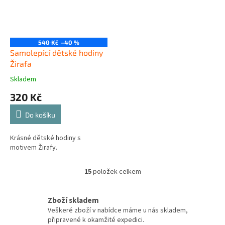
540 Kč
–40 %
Samolepící dětské hodiny
Žirafa
Skladem
320 Kč
Do košíku
Krásné dětské hodiny s
motivem Žirafy.
15
položek celkem
O
v
l
Zboží skladem
á
Veškeré zboží v nabídce máme u nás skladem,
d
připravené k okamžité expedici.
a