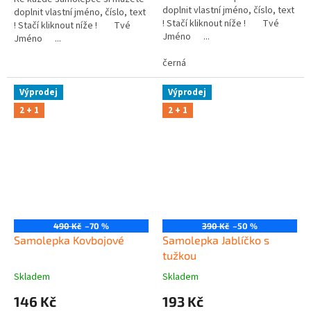
doplnit vlastní jméno, číslo, text
doplnit vlastní jméno, číslo, text
! Stačí kliknout níže ! Tvé
! Stačí kliknout níže ! Tvé
Jméno ...
Jméno ...
černá
Výprodej
Výprodej
2 + 1
2 + 1
490 Kč
–70 %
390 Kč
–50 %
Samolepka Kovbojové
Samolepka Jablíčko s
tužkou
Skladem
Skladem
146 Kč
193 Kč