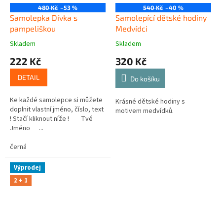
480 Kč
–53 %
540 Kč
–40 %
Samolepka Dívka s
Samolepící dětské hodiny
pampeliškou
Medvídci
Skladem
Skladem
222 Kč
320 Kč
DETAIL
Do košíku
Ke každé samolepce si můžete
Krásné dětské hodiny s
doplnit vlastní jméno, číslo, text
motivem medvídků.
! Stačí kliknout níže ! Tvé
Jméno ...
černá
Výprodej
2 + 1