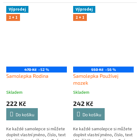
Výprodej
Výprodej
2 + 1
2 + 1
470 Kč
–52 %
550 Kč
–56 %
Samolepka Rodina
Samolepka Používej
mozek
Skladem
Skladem
222 Kč
242 Kč
Do košíku
Do košíku
Ke každé samolepce si můžete
Ke každé samolepce si můžete
doplnit vlastní jméno, číslo, text
doplnit vlastní jméno, číslo, text