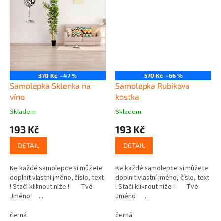
370 Kč
–47 %
570 Kč
–66 %
Samolepka Sklenka na
Samolepka Rubikova
víno
kostka
Skladem
Skladem
193 Kč
193 Kč
DETAIL
DETAIL
Ke každé samolepce si můžete
Ke každé samolepce si můžete
doplnit vlastní jméno, číslo, text
doplnit vlastní jméno, číslo, text
! Stačí kliknout níže ! Tvé
! Stačí kliknout níže ! Tvé
Jméno ...
Jméno ...
černá
černá