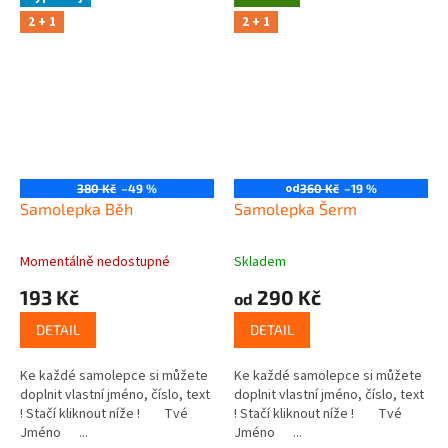
2 + 1
2 + 1
od
380 Kč
–49 %
360 Kč
–19 %
Samolepka Běh
Samolepka Šerm
Momentálně nedostupné
Skladem
193 Kč
290 Kč
od
DETAIL
DETAIL
Ke každé samolepce si můžete
Ke každé samolepce si můžete
doplnit vlastní jméno, číslo, text
doplnit vlastní jméno, číslo, text
! Stačí kliknout níže ! Tvé
! Stačí kliknout níže ! Tvé
Jméno ...
Jméno ...