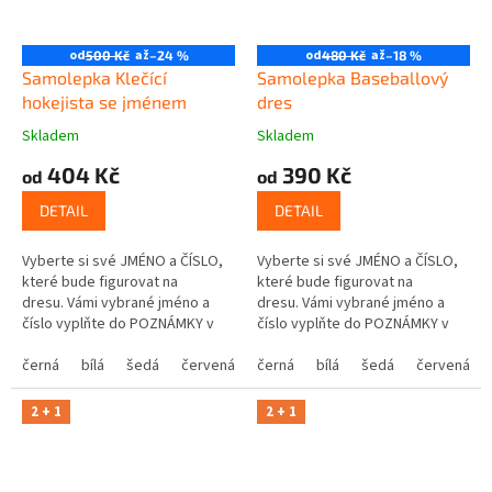
od
až
od
až
500 Kč
–24 %
480 Kč
–18 %
Samolepka Klečící
Samolepka Baseballový
hokejista se jménem
dres
Skladem
Skladem
404 Kč
390 Kč
od
od
DETAIL
DETAIL
Vyberte si své JMÉNO a ČÍSLO,
Vyberte si své JMÉNO a ČÍSLO,
které bude figurovat na
které bude figurovat na
dresu. Vámi vybrané jméno a
dresu. Vámi vybrané jméno a
číslo vyplňte do POZNÁMKY v
číslo vyplňte do POZNÁMKY v
posledním kroku košíku.
posledním kroku košíku.
černá
bílá
šedá
červená
modrá
černá
bílá
žlutá
šedá
zelená
červená
růžová
2 + 1
2 + 1