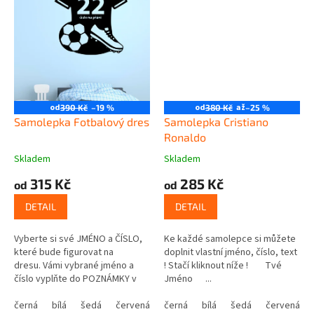
od
od
až
390 Kč
–19 %
380 Kč
–25 %
Samolepka Fotbalový dres
Samolepka Cristiano
Ronaldo
Skladem
Skladem
315 Kč
285 Kč
od
od
DETAIL
DETAIL
Vyberte si své JMÉNO a ČÍSLO,
Ke každé samolepce si můžete
které bude figurovat na
doplnit vlastní jméno, číslo, text
dresu. Vámi vybrané jméno a
! Stačí kliknout níže ! Tvé
číslo vyplňte do POZNÁMKY v
Jméno ...
posledním kroku košíku.
černá
bílá
šedá
červená
modrá
černá
bílá
žlutá
šedá
zelená
červená
růžová