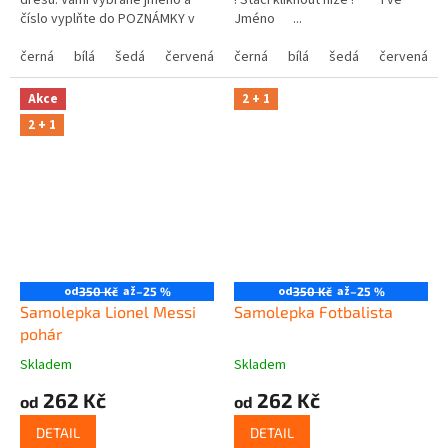
dresu. Vámi vybrané jméno a
! Stačí kliknout níže ! Tvé
číslo vyplňte do POZNÁMKY v
Jméno ...
posledním kroku košíku.
černá
bílá
šedá
červená
modrá
černá
bílá
žlutá
šedá
zelená
červená
růžová
Akce
2 + 1
2 + 1
od
až
od
až
350 Kč
–25 %
350 Kč
–25 %
Samolepka Lionel Messi
Samolepka Fotbalista
pohár
Skladem
Skladem
262 Kč
262 Kč
od
od
DETAIL
DETAIL