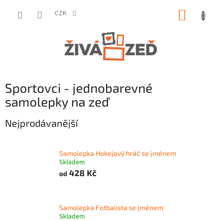
Přejít
NÁKUP
na
CZK
obsah
KOŠÍK
Sportovci - jednobarevné
samolepky na zeď
Nejprodávanější
Samolepka Hokejový hráč se jménem
Skladem
428 Kč
od
Samolepka Fotbalista se jménem
Skladem