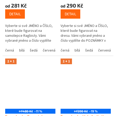
281 Kč
290 Kč
od
od
DETAIL
DETAIL
Vyberte si své JMÉNO a ČÍSLO,
Vyberte si své JMÉNO a ČÍSLO,
které bude figurovat na
které bude figurovat na
samolepce Ragbisty. Vámi
dresu. Vámi vybrané jméno a
vybrané jméno a číslo vyplňte
číslo vyplňte do POZNÁMKY v
do POZNÁMKY v posledním
posledním kroku košíku.
kroku košíku.
černá
bílá
šedá
červená
modrá
černá
bílá
žlutá
šedá
zelená
červená
růžová
2 + 1
2 + 1
od
od
480 Kč
–11 %
390 Kč
–19 %