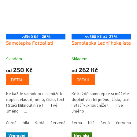
od
od
až
340 Kč
–26 %
360 Kč
–27 %
Samolepka Fotbalisti
Samolepka Lední hokejista
Skladem
Skladem
250 Kč
262 Kč
od
od
DETAIL
DETAIL
Ke každé samolepce si můžete
Ke každé samolepce si můžete
doplnit vlastní jméno, číslo, text
doplnit vlastní jméno, číslo, text
! Stačí kliknout níže ! Tvé
! Stačí kliknout níže ! Tvé
Jméno ...
Jméno ...
černá
bílá
šedá
červená
modrá
černá
bílá
žlutá
šedá
zelená
červená
růžová
Výprodej
Novinka