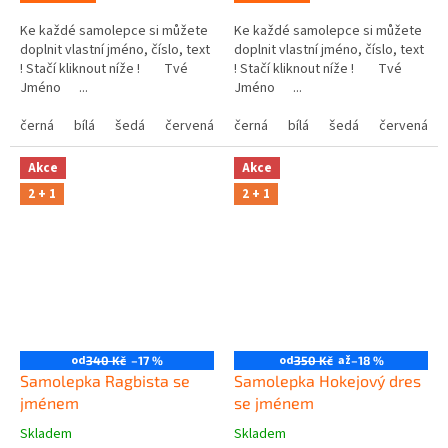
Ke každé samolepce si můžete
Ke každé samolepce si můžete
doplnit vlastní jméno, číslo, text
doplnit vlastní jméno, číslo, text
! Stačí kliknout níže ! Tvé
! Stačí kliknout níže ! Tvé
Jméno ...
Jméno ...
černá
bílá
šedá
červená
modrá
černá
bílá
žlutá
šedá
zelená
červená
růžová
Akce
Akce
2 + 1
2 + 1
od
od
až
340 Kč
–17 %
350 Kč
–18 %
Samolepka Ragbista se
Samolepka Hokejový dres
jménem
se jménem
Skladem
Skladem