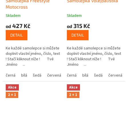
Samolepka Freestyle
Samolepka Volejbalistka
Motocross
Skladem
Skladem
427 Kč
315 Kč
od
od
DETAIL
DETAIL
Ke každé samolepce si můžete
Ke každé samolepce si můžete
doplnit vlastní jméno, číslo, text
doplnit vlastní jméno, číslo, text
! Stačí kliknout níže ! Tvé
! Stačí kliknout níže ! Tvé
Jméno ...
Jméno ...
černá
bílá
šedá
červená
modrá
černá
bílá
žlutá
šedá
zelená
červená
růžová
Akce
Akce
2 + 1
2 + 1