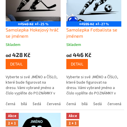
t
r
ů
o
d
u
od
až
od
až
540 Kč
–25 %
595 Kč
–27 %
k
Samolepka Hokejový hráč
Samolepka Fotbalista se
t
se jménem
jménem
ů
Skladem
Skladem
428 Kč
446 Kč
od
od
DETAIL
DETAIL
Vyberte si své JMÉNO a ČÍSLO,
Vyberte si své JMÉNO a ČÍSLO,
které bude figurovat na
které bude figurovat na
dresu. Vámi vybrané jméno a
dresu. Vámi vybrané jméno a
číslo vyplňte do POZNÁMKY v
číslo vyplňte do POZNÁMKY v
posledním kroku košíku.
posledním kroku košíku.
černá
bílá
šedá
červená
modrá
černá
bílá
žlutá
šedá
zelená
červená
růžová
Akce
Akce
2 + 1
2 + 1