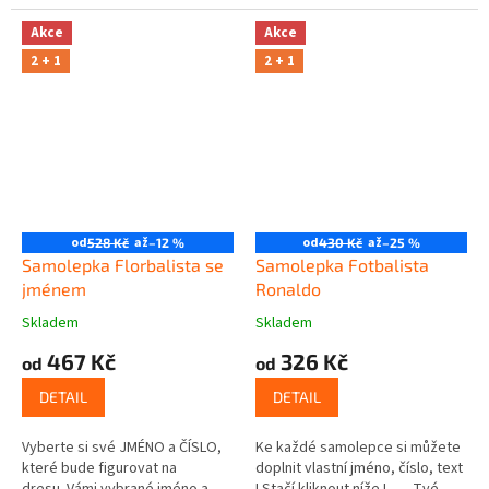
Akce
Akce
2 + 1
2 + 1
od
až
od
až
528 Kč
–12 %
430 Kč
–25 %
Samolepka Florbalista se
Samolepka Fotbalista
jménem
Ronaldo
Skladem
Skladem
467 Kč
326 Kč
od
od
DETAIL
DETAIL
Vyberte si své JMÉNO a ČÍSLO,
Ke každé samolepce si můžete
které bude figurovat na
doplnit vlastní jméno, číslo, text