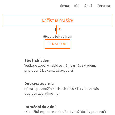
černá
bílá
šedá
červená
NAČÍST 18 DALŠÍCH
S
1
5
t
O
r
90
položek celkem
v
á
l
NAHORU
n
á
k
d
o
v
a
Zboží skladem
á
c
Veškeré zboží v nabídce máme u nás skladem,
n
í
připravené k okamžité expedici.
í
p
r
v
Doprava zdarma
k
Při nákupu zboží v hodnotě 1000 Kč a více za vás
y
dopravu zaplatíme my!
v
ý
Doručení do 2 dnů
p
Okamžitá expedice a doručení zboží do 1-2 pracovních
i