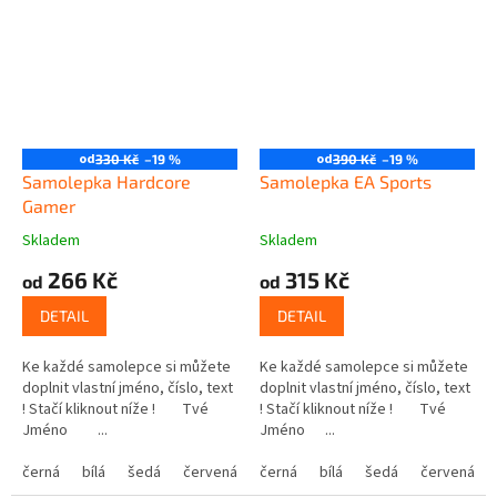
od
od
330 Kč
–19 %
390 Kč
–19 %
Samolepka Hardcore
Samolepka EA Sports
Gamer
Skladem
Skladem
266 Kč
315 Kč
od
od
DETAIL
DETAIL
Ke každé samolepce si můžete
Ke každé samolepce si můžete
doplnit vlastní jméno, číslo, text
doplnit vlastní jméno, číslo, text
! Stačí kliknout níže ! Tvé
! Stačí kliknout níže ! Tvé
Jméno ...
Jméno ...
černá
bílá
šedá
červená
modrá
černá
bílá
žlutá
šedá
zelená
červená
růžová