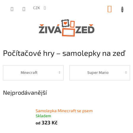
Přejít
NÁKUP
na
CZK
obsah
KOŠÍK
Počítačové hry – samolepky na zeď
Minecraft
Super Mario
Nejprodávanější
Samolepka Minecraft se psem
Skladem
323 Kč
od