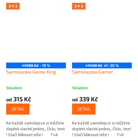
2 + 1
2 + 1
od
od
až
390 Kč
–19 %
490 Kč
–30 %
Samolepka Game King
Samolepka Gamer
Skladem
Skladem
315 Kč
339 Kč
od
od
DETAIL
DETAIL
Ke každé samolepce si můžete
Ke každé samolepce si můžete
doplnit vlastní jméno, číslo, text
doplnit vlastní jméno, číslo, text
! Stačí kliknout níže ! Tvé
! Stačí kliknout níže ! Tvé