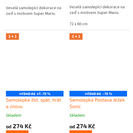
Veselá samolepící dekorace na
Veselá samolepící dekorace na
zeď s motivem Super Mario.
zeď s motivem Super Mario.
72 x 60 cm
2 + 1
2 + 1
od
až
od
340 Kč
–19 %
340 Kč
–19 %
Samolepka Jíst, spát, hrát
Samolepka Postava Ježek
a znovu
Sonic
Skladem
Skladem
274 Kč
274 Kč
od
od