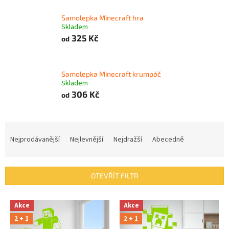
Samolepka Minecraft hra
Skladem
325 Kč
od
Samolepka Minecraft krumpáč
Skladem
306 Kč
od
Ř
a
Nejprodávanější
Nejlevnější
Nejdražší
Abecedně
z
e
n
OTEVŘÍT FILTR
í
p
V
r
Akce
Akce
ý
o
2 + 1
2 + 1
p
d