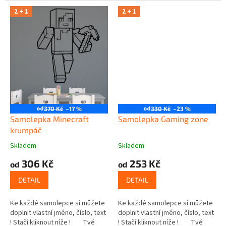
2 + 1
2 + 1
od
od
370 Kč
–17 %
330 Kč
–23 %
Samolepka Minecraft
Samolepka Gaming zone
krumpáč
Skladem
Skladem
306 Kč
253 Kč
od
od
DETAIL
DETAIL
Ke každé samolepce si můžete
Ke každé samolepce si můžete
doplnit vlastní jméno, číslo, text
doplnit vlastní jméno, číslo, text
! Stačí kliknout níže ! Tvé
! Stačí kliknout níže ! Tvé