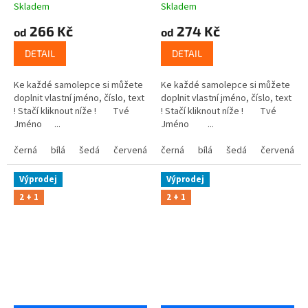
Skladem
Skladem
266 Kč
274 Kč
od
od
DETAIL
DETAIL
Ke každé samolepce si můžete
Ke každé samolepce si můžete
doplnit vlastní jméno, číslo, text
doplnit vlastní jméno, číslo, text
! Stačí kliknout níže ! Tvé
! Stačí kliknout níže ! Tvé
Jméno ...
Jméno ...
černá
bílá
šedá
červená
modrá
černá
bílá
žlutá
šedá
zelená
červená
růžová
Výprodej
Výprodej
2 + 1
2 + 1