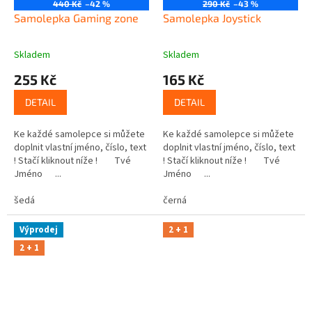
440 Kč
–42 %
290 Kč
–43 %
Samolepka Gaming zone
Samolepka Joystick
Skladem
Skladem
255 Kč
165 Kč
DETAIL
DETAIL
Ke každé samolepce si můžete
Ke každé samolepce si můžete
doplnit vlastní jméno, číslo, text
doplnit vlastní jméno, číslo, text
! Stačí kliknout níže ! Tvé
! Stačí kliknout níže ! Tvé
Jméno ...
Jméno ...
šedá
černá
Výprodej
2 + 1
2 + 1