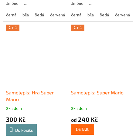
Jméno ...
Jméno ...
černá
bílá
šedá
červená
modrá
černá
bílá
žlutá
šedá
zelená
červená
růžová
2 + 1
2 + 1
Samolepka Hra Super
Samolepka Super Mario
Mario
Skladem
Skladem
300 Kč
240 Kč
od
DETAIL
Do košíku