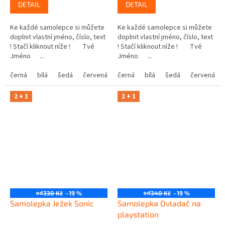
DETAIL
DETAIL
Ke každé samolepce si můžete
Ke každé samolepce si můžete
doplnit vlastní jméno, číslo, text
doplnit vlastní jméno, číslo, text
! Stačí kliknout níže ! Tvé
! Stačí kliknout níže ! Tvé
Jméno ...
Jméno ...
černá
bílá
šedá
červená
modrá
černá
bílá
žlutá
šedá
zelená
červená
růžová
2 + 1
2 + 1
od
od
330 Kč
–19 %
340 Kč
–19 %
Samolepka Ježek Sonic
Samolepka Ovladač na
playstation