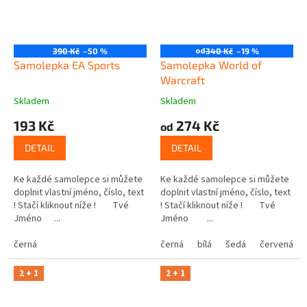
od
390 Kč
–50 %
340 Kč
–19 %
Samolepka EA Sports
Samolepka World of
Warcraft
Skladem
Skladem
193 Kč
274 Kč
od
DETAIL
DETAIL
Ke každé samolepce si můžete
Ke každé samolepce si můžete
doplnit vlastní jméno, číslo, text
doplnit vlastní jméno, číslo, text
! Stačí kliknout níže ! Tvé
! Stačí kliknout níže ! Tvé
Jméno ...
Jméno ...
černá
černá
bílá
šedá
červená
2 + 1
2 + 1