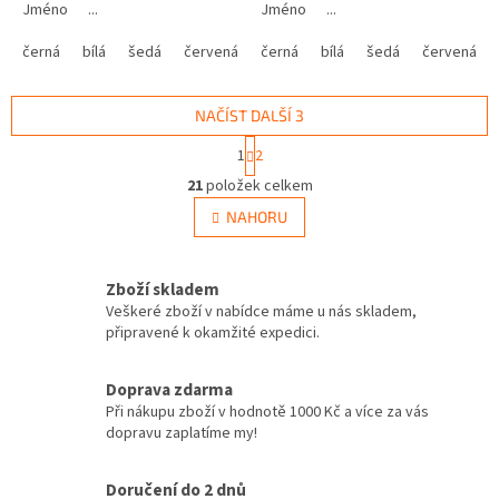
Jméno ...
Jméno ...
černá
bílá
šedá
červená
modrá
černá
bílá
žlutá
šedá
zelená
červená
růžová
NAČÍST DALŠÍ 3
S
1
2
t
O
r
21
položek celkem
v
á
l
NAHORU
n
á
k
d
o
v
a
Zboží skladem
á
c
Veškeré zboží v nabídce máme u nás skladem,
n
í
připravené k okamžité expedici.
í
p
r
v
Doprava zdarma
k
Při nákupu zboží v hodnotě 1000 Kč a více za vás
y
dopravu zaplatíme my!
v
ý
Doručení do 2 dnů
p