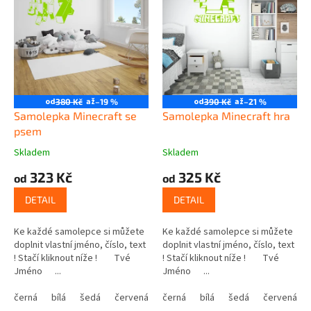
i
u
s
k
p
t
r
ů
o
d
u
od
až
od
až
380 Kč
–19 %
390 Kč
–21 %
k
Samolepka Minecraft se
Samolepka Minecraft hra
t
psem
ů
Skladem
Skladem
323 Kč
325 Kč
od
od
DETAIL
DETAIL
Ke každé samolepce si můžete
Ke každé samolepce si můžete
doplnit vlastní jméno, číslo, text
doplnit vlastní jméno, číslo, text
! Stačí kliknout níže ! Tvé
! Stačí kliknout níže ! Tvé
Jméno ...
Jméno ...
černá
bílá
šedá
červená
modrá
černá
bílá
žlutá
šedá
zelená
červená
růžová