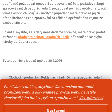
popřípadě požadovat omezení zpracování, můžete požadovat kopii
zpracovávaných osobních údajů, požadovat po nás v určitých situacích
výmaz osobních údajů a v určitých případech máte právo na jejich
přenositelnost. Proti zpracování na základě oprávněného zájmu lze
vznést námitku.
Pokud si myslíte, že s daty nenakládáme správně, máte právo podat
stížnost u
Úřadu pro ochranu osobních údajů
, případně se se svými
nároky obrátit na soud.
Tyto podmínky jsou účinné od 20.2.2026
Z
á
Obchodní podmínky
Reklamační řád
Ochrana osobních údajů
p
Kontakty
Pravidla akce 2+1 zdarma
Používáme cookies, abychom Vám umožnili pohodlné
a
prohlížení webu a díky analýze provozu webu neustále
t
zlepšovali jeho funkce, výkon a použitelnost.
Více informací
í
Vytvořil Shoptet
Nastavení