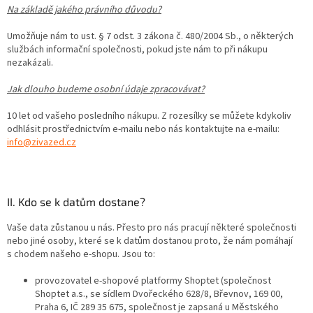
Na základě jakého právního důvodu?
Umožňuje nám to ust. § 7 odst. 3 zákona č. 480/2004 Sb., o některých
službách informační společnosti, pokud jste nám to při nákupu
nezakázali.
Jak dlouho budeme osobní údaje zpracovávat?
10 let od vašeho posledního nákupu. Z rozesílky se můžete kdykoliv
odhlásit prostřednictvím e-mailu nebo nás kontaktujte na e-mailu:
info@zivazed.cz
II. Kdo se k datům dostane?
Vaše data zůstanou u nás. Přesto pro nás pracují některé společnosti
nebo jiné osoby, které se k datům dostanou proto, že nám pomáhají
s chodem našeho e-shopu. Jsou to:
provozovatel e-shopové platformy Shoptet (společnost
Shoptet a.s., se sídlem Dvořeckého 628/8, Břevnov, 169 00,
Praha 6, IČ 289 35 675, společnost je zapsaná u Městského