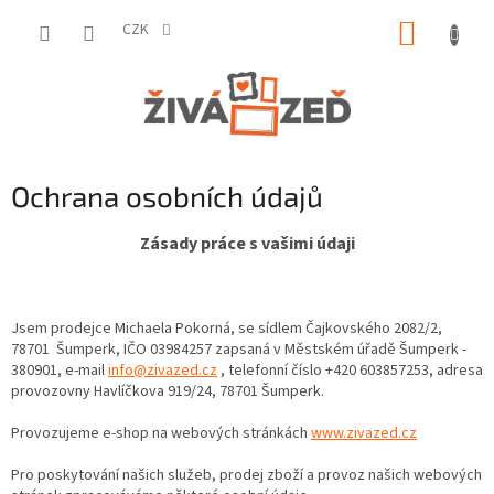
Přejít
NÁKUP
na
CZK
obsah
KOŠÍK
Ochrana osobních údajů
Zásady práce s vašimi údaji
Jsem prodejce Michaela Pokorná, se sídlem Čajkovského 2082/2,
78701 Šumperk, IČO
03984257
zapsaná v Městském úřadě Šumperk -
380901, e-mail
info@zivazed.cz
, telefonní číslo +420 603857253, adresa
provozovny Havlíčkova 919/24, 78701 Šumperk.
Provozujeme e-shop na webových stránkách
www.zivazed.cz
Pro poskytování našich služeb, prodej zboží a provoz našich webových