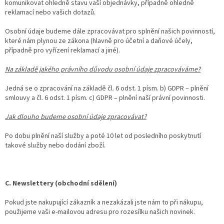
komunikovat ohledně stavu vaší objednávky, případně ohledně
reklamací nebo vašich dotazů.
Osobní údaje budeme dále zpracovávat pro splnění našich povinností,
které nám plynou ze zákona (hlavně pro účetní a daňové účely,
případně pro vyřízení reklamací a jiné).
Na základě jakého právního důvodu osobní údaje zpracováváme?
Jedná se o zpracování na základě čl. 6 odst. 1 písm. b) GDPR – plnění
smlouvy a čl. 6 odst. 1 písm. c) GDPR – plnění naší právní povinnosti.
Jak dlouho budeme osobní údaje zpracovávat?
Po dobu plnění naší služby a poté 10 let od posledního poskytnutí
takové služby nebo dodání zboží.
C. Newslettery (obchodní sdělení)
Pokud jste nakupující zákazník a nezakázali jste nám to při nákupu,
použijeme vaši e-mailovou adresu pro rozesílku našich novinek.