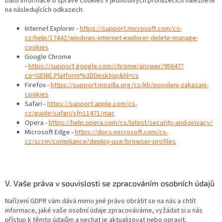
Další informace o správě cookies v jednotlivých prohlížečích naleznete
na následujících odkazech:
Internet Explorer -
https://support.microsoft.com/cs-
cz/help/17442/windows-internet-explorer-delete-manage-
cookies
Google Chrome
-
https://support.google.com/chrome/answer/95647?
co=GENIE.Platform%3DDesktop&hl=cs
Firefox -
https://support.mozilla.org/cs/kb/povoleni-zakazani-
cookies
Safari -
https://support.apple.com/cs-
cz/guide/safari/sfri11471/mac
Opera -
https://help.opera.com/cs/latest/security-and-privacy/
Microsoft Edge -
https://docs.microsoft.com/cs-
cz/sccm/compliance/deploy-use/browser-profiles
V. Vaše práva v souvislosti se zpracováním osobních údajů
Nařízení GDPR vám dává mimo jiné právo obrátit se na nás a chtít
informace, jaké vaše osobní údaje zpracováváme, vyžádat si u nás
přístup k těmto údajům a nechat je aktualizovat nebo opravit,