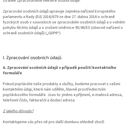
stránek zpracováváme některé osobní údaje.
Zpracování osobních údajů upravuje zejména nařízení Evropského
parlamentu a Rady (EU) 2016/679 ze dne 27. dubna 2016 o ochraně
fyzických osob v souvislosti se zpracováním osobních údajů a o volném
pohybu těchto údajů a o zrušení směrnice 95/46/ES (obecné nařízení o
ochraně osobních údajů) („GDPR“)
I. Zpracování osobních údajů
A. Zpracování osobních údajů v případě použití kontaktního
formuláře
Pokud poptáváte naše produkty a služby, budeme pracovat s vašimi
kontaktními údaji, které nám sdělíte, hlavně prostřednictvím
poptávkového formuláře. Jsou to: jméno a příjmení, e-mailová adresa,
telefonní číslo, fakturační a dodací adresa.
Z jakého důvodu?
Kontaktujeme vás přes ně pro další domluvu ohledně zboží.