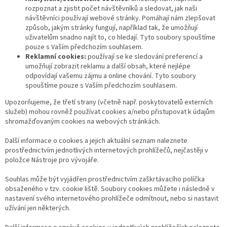
rozpoznat a zjistit počet návštěvníků a sledovat, jak naši
návštěvníci používají webové stránky. Pomáhají nám zlepšovat
způsob, jakým stránky fungují, například tak, že umožňují
uživatelům snadno najít to, co hledají. Tyto soubory spouštíme
pouze s Vaším předchozím souhlasem.
Reklamní cookies:
používají se ke sledování preferencí a
umožňují zobrazit reklamu a další obsah, které nejlépe
odpovídají vašemu zájmu a online chování. Tyto soubory
spouštíme pouze s Vaším předchozím souhlasem.
Upozorňujeme, že třetí strany (včetně např. poskytovatelů externích
služeb) mohou rovněž používat cookies a/nebo přistupovat k údajům
shromažďovaným cookies na webových stránkách.
Další informace o cookies a jejich aktuální seznam naleznete
prostřednictvím jednotlivých internetových prohlížečů, nejčastěji v
položce Nástroje pro vývojáře.
Souhlas může být vyjádřen prostřednictvím zaškrtávacího políčka
obsaženého v tzv. cookie liště. Soubory cookies můžete i následně v
nastavení svého internetového prohlížeče odmítnout, nebo si nastavit
užívání jen některých.