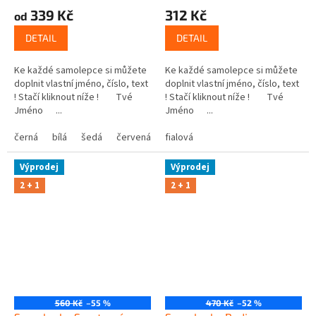
339 Kč
312 Kč
od
DETAIL
DETAIL
Ke každé samolepce si můžete
Ke každé samolepce si můžete
doplnit vlastní jméno, číslo, text
doplnit vlastní jméno, číslo, text
! Stačí kliknout níže ! Tvé
! Stačí kliknout níže ! Tvé
Jméno ...
Jméno ...
černá
bílá
šedá
červená
modrá
fialová
žlutá
zelená
růžová
Výprodej
Výprodej
2 + 1
2 + 1
560 Kč
–55 %
470 Kč
–52 %