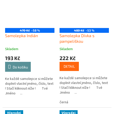
470 Kč
–58 %
480 Kč
–53 %
Samolepka Indián
Samolepka Dívka s
pampeliškou
Skladem
Skladem
193 Kč
222 Kč
DETAIL
Do košíku
Ke každé samolepce si můžete
Ke každé samolepce si můžete
doplnit vlastní jméno, číslo, text
doplnit vlastní jméno, číslo, text
! Stačí kliknout níže ! Tvé
! Stačí kliknout níže ! Tvé
Jméno ...
Jméno ...
černá
Výprodej
Výprodej