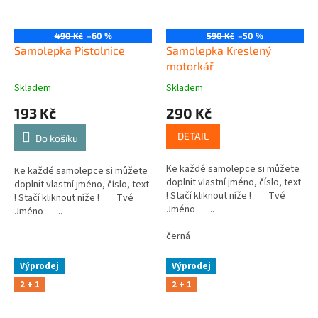
490 Kč
–60 %
590 Kč
–50 %
Samolepka Pistolnice
Samolepka Kreslený
motorkář
Skladem
Skladem
193 Kč
290 Kč
DETAIL
Do košíku
Ke každé samolepce si můžete
Ke každé samolepce si můžete
doplnit vlastní jméno, číslo, text
doplnit vlastní jméno, číslo, text
! Stačí kliknout níže ! Tvé
! Stačí kliknout níže ! Tvé
Jméno ...
Jméno ...
černá
Výprodej
Výprodej
2 + 1
2 + 1