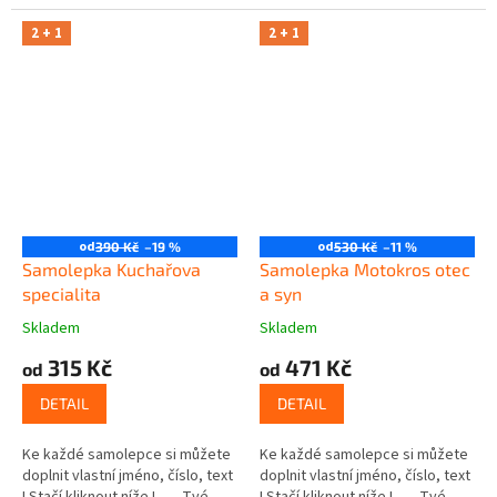
2 + 1
2 + 1
od
od
390 Kč
–19 %
530 Kč
–11 %
Samolepka Kuchařova
Samolepka Motokros otec
specialita
a syn
Skladem
Skladem
315 Kč
471 Kč
od
od
DETAIL
DETAIL
Ke každé samolepce si můžete
Ke každé samolepce si můžete
doplnit vlastní jméno, číslo, text
doplnit vlastní jméno, číslo, text