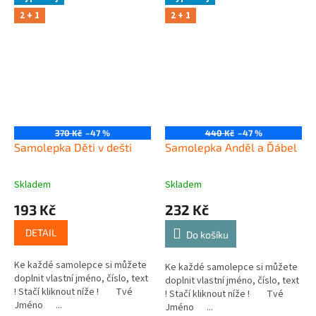
2 + 1
2 + 1
370 Kč
–47 %
440 Kč
–47 %
Samolepka Děti v dešti
Samolepka Anděl a Ďábel
Skladem
Skladem
193 Kč
232 Kč
DETAIL
Do košíku
Ke každé samolepce si můžete
Ke každé samolepce si můžete
doplnit vlastní jméno, číslo, text
doplnit vlastní jméno, číslo, text
! Stačí kliknout níže ! Tvé
! Stačí kliknout níže ! Tvé
Jméno ...
Jméno ...