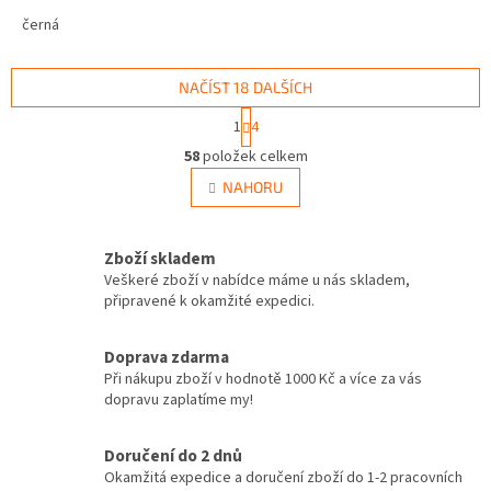
černá
NAČÍST 18 DALŠÍCH
S
1
4
t
O
r
58
položek celkem
v
á
l
NAHORU
n
á
k
d
o
v
a
Zboží skladem
á
c
Veškeré zboží v nabídce máme u nás skladem,
n
í
připravené k okamžité expedici.
í
p
r
v
Doprava zdarma
k
Při nákupu zboží v hodnotě 1000 Kč a více za vás
y
dopravu zaplatíme my!
v
ý
Doručení do 2 dnů
p
Okamžitá expedice a doručení zboží do 1-2 pracovních
i