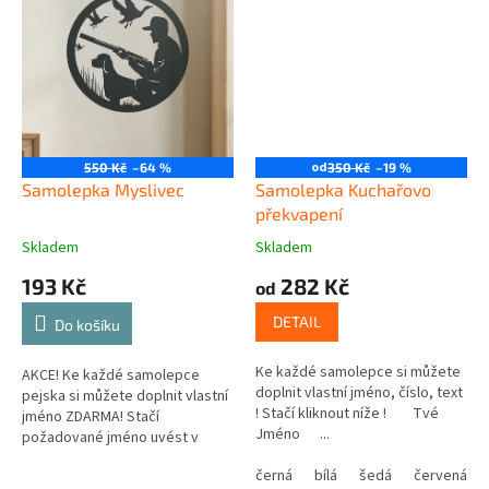
od
550 Kč
–64 %
350 Kč
–19 %
Samolepka Myslivec
Samolepka Kuchařovo
překvapení
Skladem
Skladem
193 Kč
282 Kč
od
DETAIL
Do košíku
Ke každé samolepce si můžete
AKCE! Ke každé samolepce
doplnit vlastní jméno, číslo, text
pejska si můžete doplnit vlastní
! Stačí kliknout níže ! Tvé
jméno ZDARMA! Stačí
Jméno ...
požadované jméno uvést v
poznámce v posledním kroku v
černá
bílá
šedá
červená
košíku.