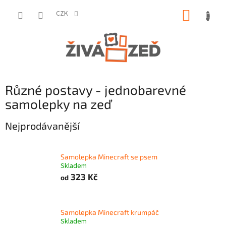
Přejít
NÁKUP
na
CZK
obsah
KOŠÍK
Různé postavy - jednobarevné
samolepky na zeď
Nejprodávanější
Samolepka Minecraft se psem
Skladem
323 Kč
od
Samolepka Minecraft krumpáč
Skladem