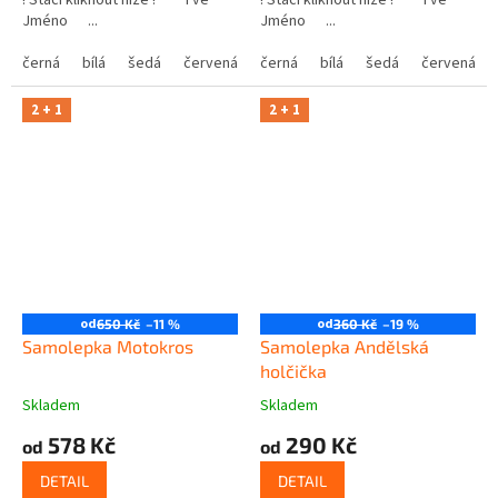
! Stačí kliknout níže ! Tvé
! Stačí kliknout níže ! Tvé
Jméno ...
Jméno ...
černá
bílá
šedá
červená
modrá
černá
bílá
žlutá
šedá
zelená
červená
růžová
2 + 1
2 + 1
od
od
650 Kč
–11 %
360 Kč
–19 %
Samolepka Motokros
Samolepka Andělská
holčička
Skladem
Skladem
578 Kč
290 Kč
od
od
DETAIL
DETAIL