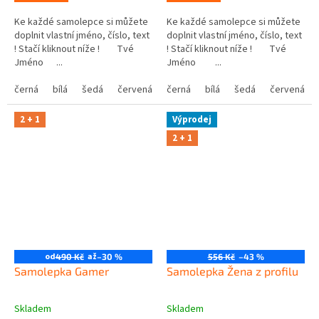
Ke každé samolepce si můžete
Ke každé samolepce si můžete
doplnit vlastní jméno, číslo, text
doplnit vlastní jméno, číslo, text
! Stačí kliknout níže ! Tvé
! Stačí kliknout níže ! Tvé
Jméno ...
Jméno ...
černá
bílá
šedá
červená
modrá
černá
bílá
žlutá
šedá
zelená
červená
růžová
2 + 1
Výprodej
2 + 1
od
až
490 Kč
–30 %
556 Kč
–43 %
Samolepka Gamer
Samolepka Žena z profilu
Skladem
Skladem