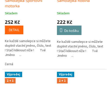
Samolepka Sportovní
Samolepka Rodina
motorka
Skladem
Skladem
252 Kč
222 Kč
DETAIL
Do košíku
Ke každé samolepce si můžete
Ke každé samolepce si můžete
doplnit vlastní jméno, číslo, text
doplnit vlastní jméno, číslo, text
! Stačí kliknout níže ! Tvé
! Stačí kliknout níže ! Tvé
Jméno ...
Jméno ...
černá
Výprodej
Výprodej
2 + 1
2 + 1