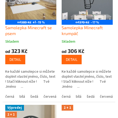
t
r
ů
o
d
u
od
až
od
380 Kč
–19 %
370 Kč
–17 %
k
Samolepka Minecraft se
Samolepka Minecraft
t
psem
krumpáč
ů
Skladem
Skladem
323 Kč
306 Kč
od
od
DETAIL
DETAIL
Ke každé samolepce si můžete
Ke každé samolepce si můžete
doplnit vlastní jméno, číslo, text
doplnit vlastní jméno, číslo, text
! Stačí kliknout níže ! Tvé
! Stačí kliknout níže ! Tvé
Jméno ...
Jméno ...
černá
bílá
šedá
červená
modrá
černá
bílá
žlutá
šedá
zelená
červená
růžová
Výprodej
2 + 1
2 + 1