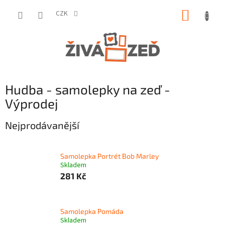
Přejít
NÁKUP
na
CZK
obsah
KOŠÍK
Hudba - samolepky na zeď -
Výprodej
Nejprodávanější
Samolepka Portrét Bob Marley
Skladem
281 Kč
Samolepka Pomáda
Skladem