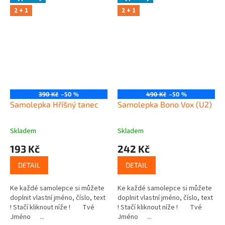
2 + 1
2 + 1
390 Kč
–50 %
490 Kč
–50 %
Samolepka Hříšný tanec
Samolepka Bono Vox (U2)
Skladem
Skladem
193 Kč
242 Kč
DETAIL
DETAIL
Ke každé samolepce si můžete
Ke každé samolepce si můžete
doplnit vlastní jméno, číslo, text
doplnit vlastní jméno, číslo, text
! Stačí kliknout níže ! Tvé
! Stačí kliknout níže ! Tvé
Jméno ...
Jméno ...