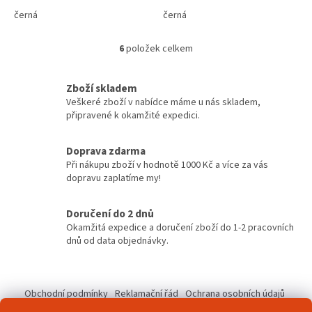
černá
černá
6
položek celkem
O
v
l
Zboží skladem
á
Veškeré zboží v nabídce máme u nás skladem,
d
připravené k okamžité expedici.
a
c
í
Doprava zdarma
p
Při nákupu zboží v hodnotě 1000 Kč a více za vás
r
dopravu zaplatíme my!
v
k
y
Doručení do 2 dnů
v
Okamžitá expedice a doručení zboží do 1-2 pracovních
ý
dnů od data objednávky.
p
i
Z
s
á
u
Obchodní podmínky
Reklamační řád
Ochrana osobních údajů
p
Kontakty
Pravidla akce 2+1 zdarma