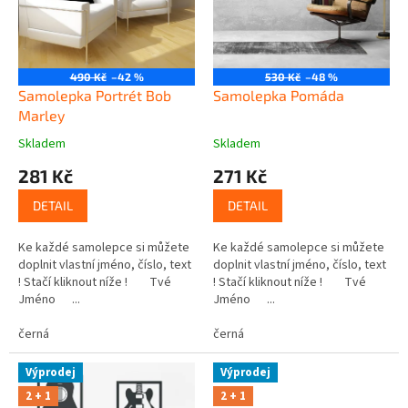
t
r
ů
o
d
u
490 Kč
–42 %
530 Kč
–48 %
k
Samolepka Portrét Bob
Samolepka Pomáda
t
Marley
ů
Skladem
Skladem
281 Kč
271 Kč
DETAIL
DETAIL
Ke každé samolepce si můžete
Ke každé samolepce si můžete
doplnit vlastní jméno, číslo, text
doplnit vlastní jméno, číslo, text
! Stačí kliknout níže ! Tvé
! Stačí kliknout níže ! Tvé
Jméno ...
Jméno ...
černá
černá
Výprodej
Výprodej
2 + 1
2 + 1