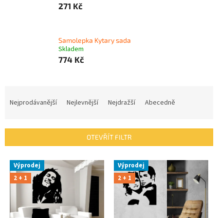
271 Kč
Samolepka Kytary sada
Skladem
774 Kč
Ř
a
Nejprodávanější
Nejlevnější
Nejdražší
Abecedně
z
e
n
OTEVŘÍT FILTR
í
p
V
r
Výprodej
Výprodej
ý
o
2 + 1
2 + 1
p
d
i
u
s
k
p