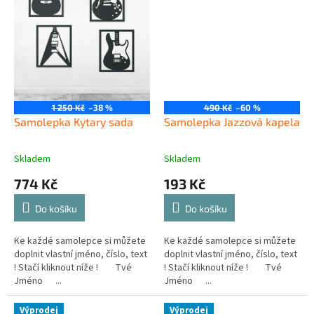
1 250 Kč
–38 %
490 Kč
–60 %
Samolepka Kytary sada
Samolepka Jazzová kapela
Skladem
Skladem
774 Kč
193 Kč
Do košíku
Do košíku
Ke každé samolepce si můžete
Ke každé samolepce si můžete
doplnit vlastní jméno, číslo, text
doplnit vlastní jméno, číslo, text
! Stačí kliknout níže ! Tvé
! Stačí kliknout níže ! Tvé
Jméno ...
Jméno ...
Výprodej
Výprodej