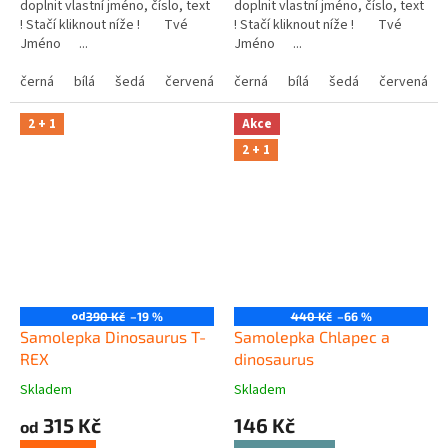
doplnit vlastní jméno, číslo, text
doplnit vlastní jméno, číslo, text
! Stačí kliknout níže ! Tvé
! Stačí kliknout níže ! Tvé
Jméno ...
Jméno ...
černá
bílá
šedá
červená
modrá
černá
bílá
žlutá
šedá
zelená
červená
růžová
2 + 1
Akce
2 + 1
od
390 Kč
–19 %
440 Kč
–66 %
Samolepka Dinosaurus T-
Samolepka Chlapec a
REX
dinosaurus
Skladem
Skladem
315 Kč
146 Kč
od