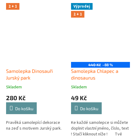
2 + 1
Výprodej
2 + 1
440 Kč
–88 %
Samolepka Dinosauři
Samolepka Chlapec a
Jurský park
dinosaurus
Skladem
Skladem
280 Kč
49 Kč
Do košíku
Do košíku
Pravěká samolepící dekorace
Ke každé samolepce si můžete
na zeď s motivem Jurský park.
doplnit vlastní jméno, číslo, text
! Stačí kliknout níže ! Tvé