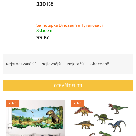
330 Kč
Samolepka Dinosauři a Tyranosauři II
Skladem
99 Kč
Ř
a
Nejprodávanější
Nejlevnější
Nejdražší
Abecedně
z
e
n
OTEVŘÍT FILTR
í
p
V
r
2 + 1
2 + 1
ý
o
p
d
i
u
s
k
p