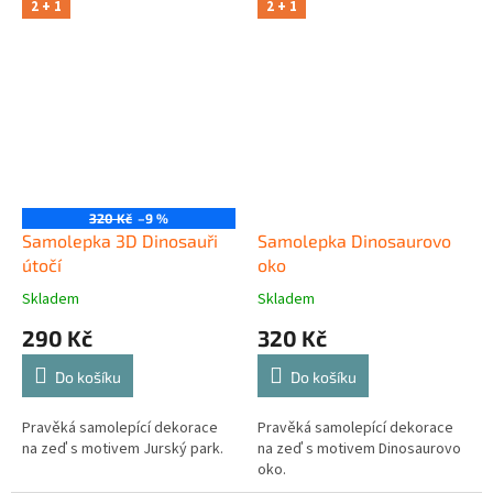
2 + 1
2 + 1
320 Kč
–9 %
Samolepka 3D Dinosauři
Samolepka Dinosaurovo
útočí
oko
Skladem
Skladem
290 Kč
320 Kč
Do košíku
Do košíku
Pravěká samolepící dekorace
Pravěká samolepící dekorace
na zeď s motivem Jurský park.
na zeď s motivem Dinosaurovo
oko.