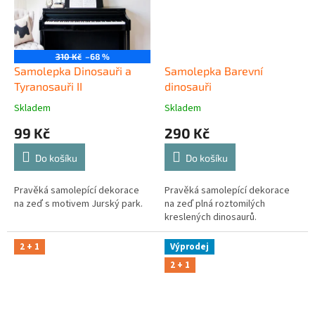
310 Kč
–68 %
Samolepka Dinosauři a
Samolepka Barevní
Tyranosauři II
dinosauři
Skladem
Skladem
99 Kč
290 Kč
Do košíku
Do košíku
Pravěká samolepící dekorace
Pravěká samolepící dekorace
na zeď s motivem Jurský park.
na zeď plná roztomilých
kreslených dinosaurů.
2 + 1
Výprodej
2 + 1