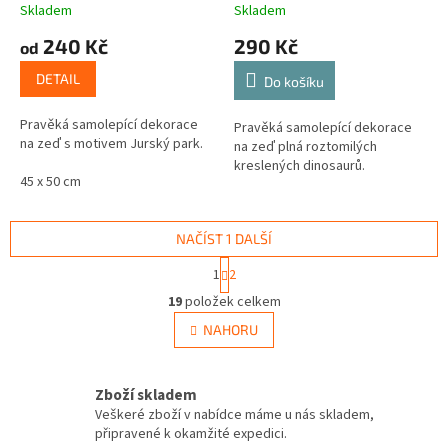
Skladem
Skladem
240 Kč
290 Kč
od
DETAIL
Do košíku
Pravěká samolepící dekorace
Pravěká samolepící dekorace
na zeď s motivem Jurský park.
na zeď plná roztomilých
kreslených dinosaurů.
45 x 50 cm
NAČÍST 1 DALŠÍ
S
1
2
t
O
r
19
položek celkem
v
á
l
NAHORU
n
á
k
d
o
v
a
Zboží skladem
á
c
Veškeré zboží v nabídce máme u nás skladem,
n
í
připravené k okamžité expedici.
í
p