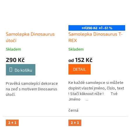
od
až
390 Kč
–61 %
Samolepka Dinosaurus
Samolepka Dinosaurus T-
útočí
REX
Skladem
Skladem
290 Kč
152 Kč
od
DETAIL
Do košíku
Ke každé samolepce si můžete
Pravěká samolepící dekorace
doplnit vlastní jméno, číslo, text
na zeď s motivem Dinosaurus
! Stačí kliknout níže ! Tvé
útočí.
Jméno ...
černá
2 + 1
2 + 1