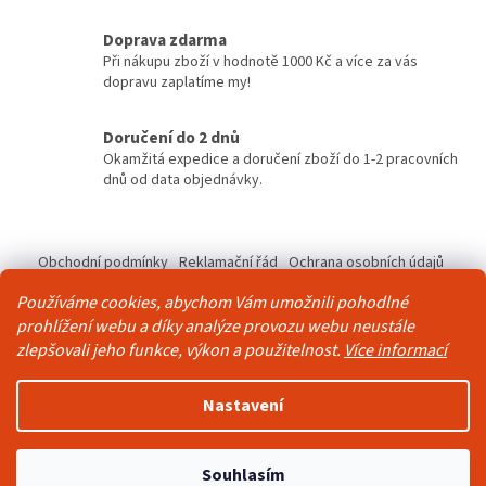
r
v
Doprava zdarma
k
Při nákupu zboží v hodnotě 1000 Kč a více za vás
y
dopravu zaplatíme my!
v
ý
Doručení do 2 dnů
p
Okamžitá expedice a doručení zboží do 1-2 pracovních
i
dnů od data objednávky.
s
u
Z
á
Obchodní podmínky
Reklamační řád
Ochrana osobních údajů
p
Kontakty
Pravidla akce 2+1 zdarma
Používáme cookies, abychom Vám umožnili pohodlné
a
prohlížení webu a díky analýze provozu webu neustále
t
zlepšovali jeho funkce, výkon a použitelnost.
Více informací
í
Vytvořil Shoptet
Nastavení
Copyright 2026
Živá Zeď
. Všechna práva vyhrazena.
Upravit
Souhlasím
nastavení cookies