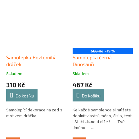
580 Kč
–19 %
Samolepka Roztomilý
Samolepka černá
dráček
Dinosauři
Skladem
Skladem
310 Kč
467 Kč
Do košíku
Do košíku
Samolepící dekorace na zeď s
Ke každé samolepce si můžete
motivem dráčka.
doplnit vlastní jméno, číslo, text
! Stačí kliknout níže ! Tvé
Jméno ...