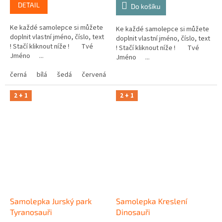
DETAIL
Do košíku
Ke každé samolepce si můžete
Ke každé samolepce si můžete
doplnit vlastní jméno, číslo, text
doplnit vlastní jméno, číslo, text
! Stačí kliknout níže ! Tvé
! Stačí kliknout níže ! Tvé
Jméno ...
Jméno ...
černá
bílá
šedá
červená
modrá
žlutá
zelená
růžová
2 + 1
2 + 1
Samolepka Jurský park
Samolepka Kreslení
Tyranosauři
Dinosauři