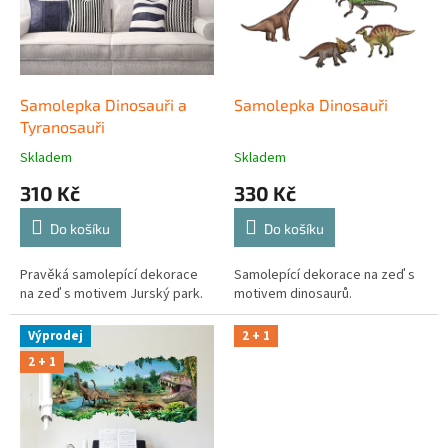
t
r
ů
o
d
u
k
Samolepka Dinosauři a
Samolepka Dinosauři
t
Tyranosauři
ů
Skladem
Skladem
310 Kč
330 Kč
Do košíku
Do košíku
Pravěká samolepící dekorace
Samolepící dekorace na zeď s
na zeď s motivem Jurský park.
motivem dinosaurů.
Výprodej
2 + 1
2 + 1