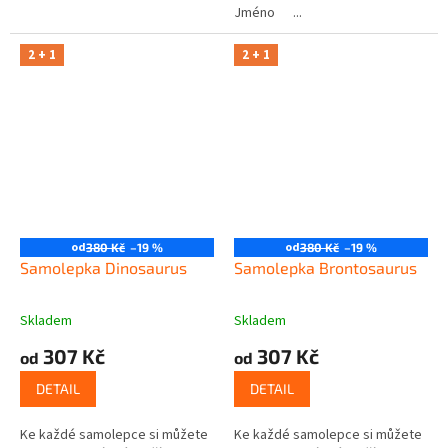
Jméno ...
2 + 1
2 + 1
od
od
380 Kč
–19 %
380 Kč
–19 %
Samolepka Dinosaurus
Samolepka Brontosaurus
Skladem
Skladem
307 Kč
307 Kč
od
od
DETAIL
DETAIL
Ke každé samolepce si můžete
Ke každé samolepce si můžete