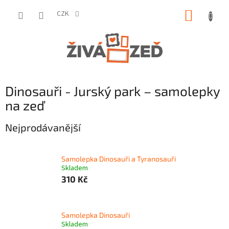
Přejít
NÁKUP
na
CZK
obsah
KOŠÍK
Dinosauři - Jurský park – samolepky
na zeď
Nejprodávanější
Samolepka Dinosauři a Tyranosauři
Skladem
310 Kč
Samolepka Dinosauři
Skladem