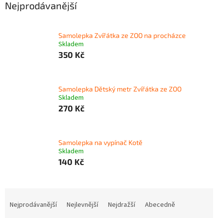
Nejprodávanější
Samolepka Zvířátka ze ZOO na procházce
Skladem
350 Kč
Samolepka Dětský metr Zvířátka ze ZOO
Skladem
270 Kč
Samolepka na vypínač Kotě
Skladem
140 Kč
Ř
a
Nejprodávanější
Nejlevnější
Nejdražší
Abecedně
z