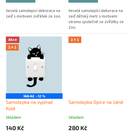
Veselá samolepicí dekorace na
Veselá samolepící dekorace na
zeď s motivem zvířátek ze zoo.
zeď dětský metr s motivem
stromu společně se zvířátky ze
Zoo.
Akce
2 + 1
2 + 1
160 Kč
–12 %
Samolepka na vypínač
Samolepka Opice na liáně
Kotě
Skladem
Skladem
140 Kč
280 Kč