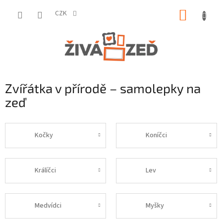
Přejít
NÁKUP
na
CZK
obsah
KOŠÍK
Zvířátka v přírodě – samolepky na
zeď
Kočky
Koníčci
Králíčci
Lev
Medvídci
Myšky