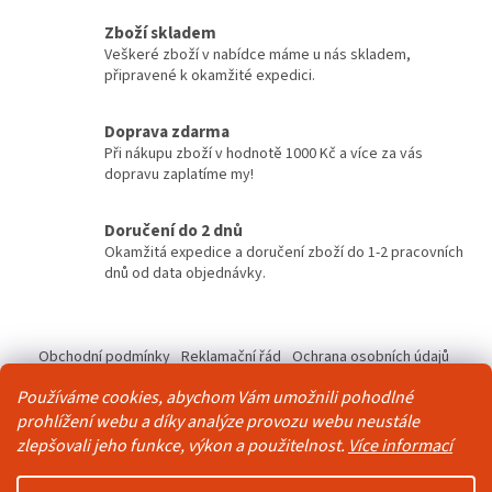
d
o
v
a
Zboží skladem
á
c
Veškeré zboží v nabídce máme u nás skladem,
n
í
připravené k okamžité expedici.
í
p
r
v
Doprava zdarma
k
Při nákupu zboží v hodnotě 1000 Kč a více za vás
y
dopravu zaplatíme my!
v
ý
Doručení do 2 dnů
p
Okamžitá expedice a doručení zboží do 1-2 pracovních
i
dnů od data objednávky.
s
u
Z
á
Obchodní podmínky
Reklamační řád
Ochrana osobních údajů
p
Kontakty
Pravidla akce 2+1 zdarma
Používáme cookies, abychom Vám umožnili pohodlné
a
prohlížení webu a díky analýze provozu webu neustále
t
zlepšovali jeho funkce, výkon a použitelnost.
Více informací
í
Vytvořil Shoptet