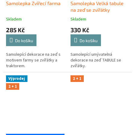
Samolepka Zvířecí farma
Samolepka Velká tabule
na zeď se zvířátky
Skladem
Skladem
285 Kč
330 Kč
Do košíku
Do košíku
Samolepící dekorace na zeď s
Samolepící umývatelná
motivem farmy se zvířátky a
dekorace na zeď TABULE se
traktorem.
zvířátky.
Výprodej
2 + 1
2 + 1