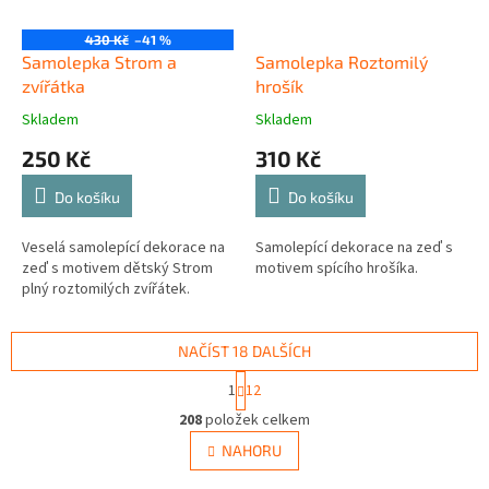
430 Kč
–41 %
Samolepka Strom a
Samolepka Roztomilý
zvířátka
hrošík
Skladem
Skladem
250 Kč
310 Kč
Do košíku
Do košíku
Veselá samolepící dekorace na
Samolepící dekorace na zeď s
zeď s motivem dětský Strom
motivem spícího hrošíka.
plný roztomilých zvířátek.
NAČÍST 18 DALŠÍCH
S
1
12
t
O
r
208
položek celkem
v
á
l
NAHORU
n
á
k