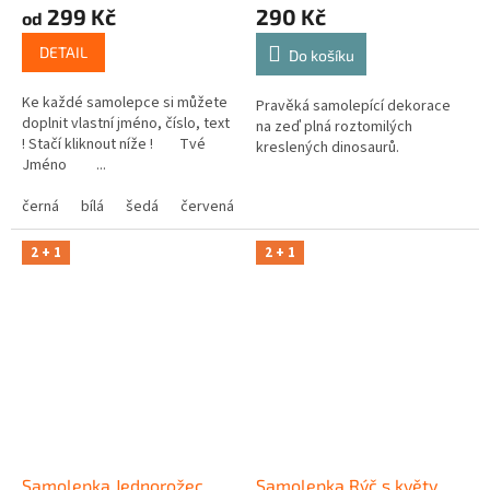
299 Kč
290 Kč
od
DETAIL
Do košíku
Ke každé samolepce si můžete
Pravěká samolepící dekorace
doplnit vlastní jméno, číslo, text
na zeď plná roztomilých
! Stačí kliknout níže ! Tvé
kreslených dinosaurů.
Jméno ...
černá
bílá
šedá
červená
modrá
žlutá
zelená
růžová
2 + 1
2 + 1
Samolepka Jednorožec
Samolepka Rýč s květy