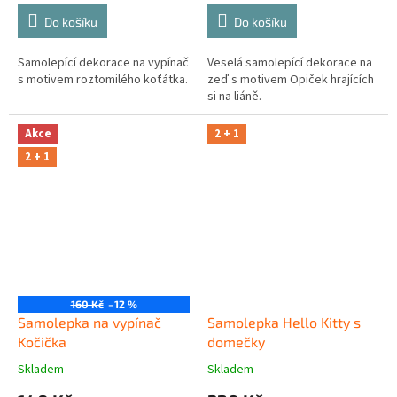
Do košíku
Do košíku
Samolepící dekorace na vypínač
Veselá samolepící dekorace na
s motivem roztomilého koťátka.
zeď s motivem Opiček hrajících
si na liáně.
Akce
2 + 1
2 + 1
160 Kč
–12 %
Samolepka na vypínač
Samolepka Hello Kitty s
Kočička
domečky
Skladem
Skladem