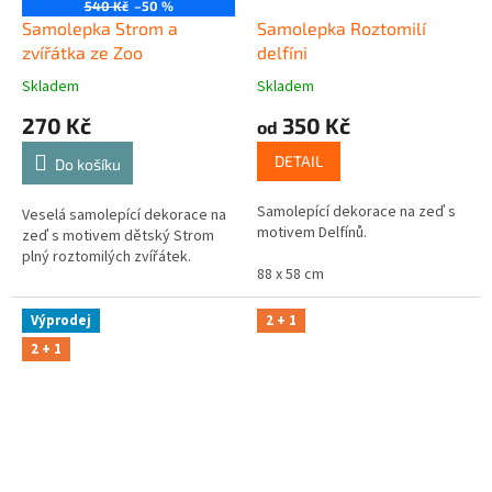
540 Kč
–50 %
Samolepka Strom a
Samolepka Roztomilí
zvířátka ze Zoo
delfíni
Skladem
Skladem
270 Kč
350 Kč
od
DETAIL
Do košíku
Samolepící dekorace na zeď s
Veselá samolepící dekorace na
motivem Delfínů.
zeď s motivem dětský Strom
plný roztomilých zvířátek.
88 x 58 cm
Výprodej
2 + 1
2 + 1