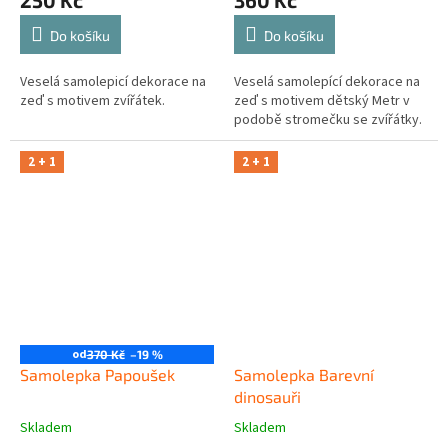
250 Kč
360 Kč
Do košíku
Do košíku
Veselá samolepicí dekorace na
Veselá samolepící dekorace na
zeď s motivem zvířátek.
zeď s motivem dětský Metr v
podobě stromečku se zvířátky.
2 + 1
2 + 1
od
370 Kč
–19 %
Samolepka Papoušek
Samolepka Barevní
dinosauři
Skladem
Skladem