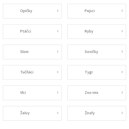
Opičky
Pejsci
Ptáčci
Ryby
Sloni
Sovičky
Tučňáci
Tygr
Vlci
Zoo mix
Želvy
Žirafy