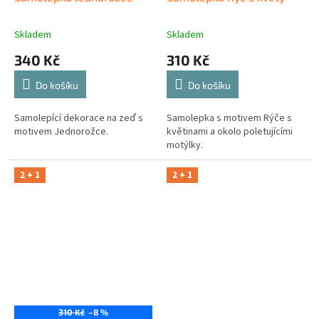
Skladem
Skladem
340 Kč
310 Kč
Do košíku
Do košíku
Samolepící dekorace na zeď s
Samolepka s motivem Rýče s
motivem Jednorožce.
květinami a okolo poletujícími
motýlky.
2 + 1
2 + 1
310 Kč
–8 %