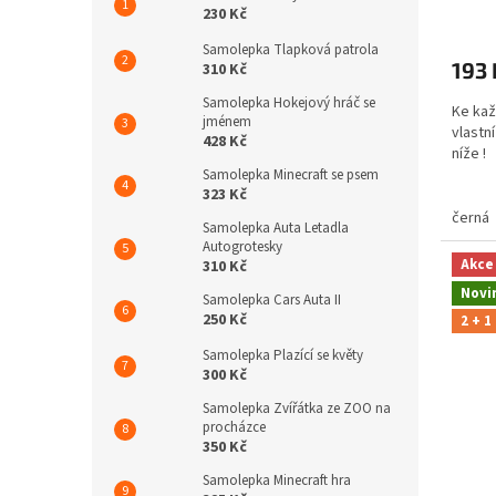
230 Kč
Samolepka Tlapková patrola
193 
310 Kč
Samolepka Hokejový hráč se
Ke kaž
jménem
vlastní
428 Kč
níže 
Samolepka Minecraft se psem
323 Kč
černá
Samolepka Auta Letadla
Autogrotesky
Akce
310 Kč
Novi
Samolepka Cars Auta II
250 Kč
2 + 1
Samolepka Plazící se květy
300 Kč
Samolepka Zvířátka ze ZOO na
procházce
350 Kč
Samolepka Minecraft hra