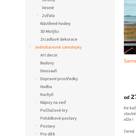
Stromy
s
k
Vesmír
p
t
r
Zvířata
ů
o
Nástěnné hodiny
d
3D Motýlci
u
Zrcadlové dekorace
k
Jednobarevné samolepky
t
ů
Art decor
Samo
Budovy
Dinosauři
Dopravní prostředky
Hudba
Kuchyň
2
od
Nápisy na zeď
Ke kaž
Počítačové hry
vlastní
Pohádkové postavy
níže 
Postavy
černá
Pro děti