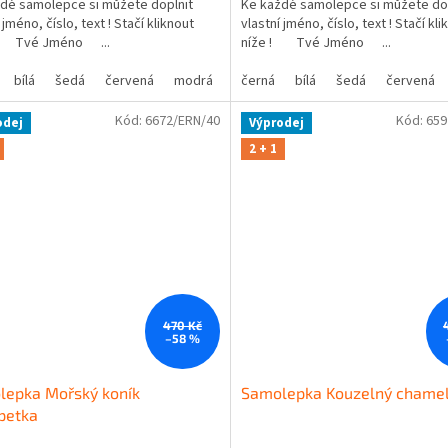
dé samolepce si můžete doplnit
Ke každé samolepce si můžete do
 jméno, číslo, text ! Stačí kliknout
vlastní jméno, číslo, text ! Stačí kli
! Tvé Jméno ...
níže ! Tvé Jméno ...
bílá
šedá
červená
modrá
žlutá
černá
zelená
bílá
šedá
růžová
červená
fialová
Kód:
6672/ERN/40
Kód:
659
odej
Výprodej
2 + 1
470 Kč
–58 %
lepka Mořský koník
Samolepka Kouzelný chame
petka