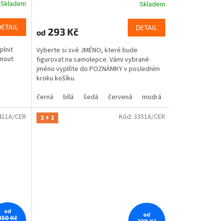
Skladem
Skladem
DETAIL
DETAIL
293 Kč
od
plnit
Vyberte si své JMÉNO, které bude
knout
figurovat na samolepce. Vámi vybrané
jméno vyplňte do POZNÁMKY v posledním
kroku košíku.
černá
bílá
šedá
červená
modrá
žlutá
zelená
411A/CER
Kód:
3351A/CER
2 + 1
od
od
350 Kč