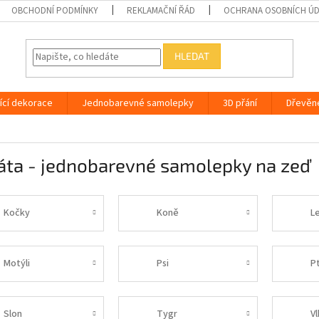
OBCHODNÍ PODMÍNKY
REKLAMAČNÍ ŘÁD
OCHRANA OSOBNÍCH Ú
HLEDAT
ící dekorace
Jednobarevné samolepky
3D přání
Dřevěn
áta - jednobarevné samolepky na zeď
Kočky
Koně
L
Motýli
Psi
P
Slon
Tygr
Vl