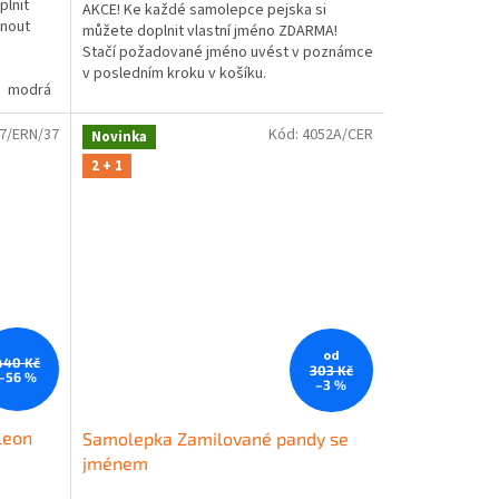
plnit
AKCE! Ke každé samolepce pejska si
knout
můžete doplnit vlastní jméno ZDARMA!
Stačí požadované jméno uvést v poznámce
v posledním kroku v košíku.
modrá
oranžová
žlutá
hnědá
zelená
béžová
růžová
fialová
oranžová
hnědá
bé
7/ERN/37
Kód:
4052A/CER
Novinka
2 + 1
od
440 Kč
303 Kč
–56 %
–3 %
leon
Samolepka Zamilované pandy se
jménem