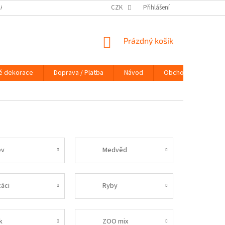
DAJŮ
DOPRAVA / PLATBA
NÁVOD
CZK
Přihlášení
KONTAKTY
PRAVIDLA 
NÁKUPNÍ
Prázdný košík
KOŠÍK
é dekorace
Doprava / Platba
Návod
Obchodní podmínky
ev
Medvěd
táci
Ryby
k
ZOO mix