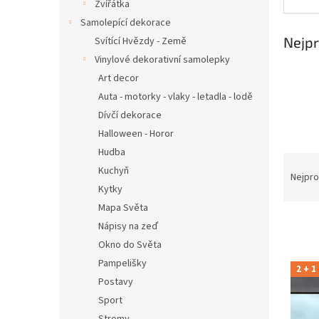
n
Zvířátka
e
Samolepící dekorace
l
Nejpr
Svítící Hvězdy - Země
Vinylové dekorativní samolepky
Art decor
Auta - motorky - vlaky - letadla - lodě
Dívčí dekorace
Halloween - Horor
Hudba
Ř
Kuchyň
a
Nejpro
Kytky
z
e
Mapa Světa
n
Nápisy na zeď
í
Okno do Světa
p
V
Pampelišky
r
2 + 1
ý
Postavy
o
p
d
Sport
i
u