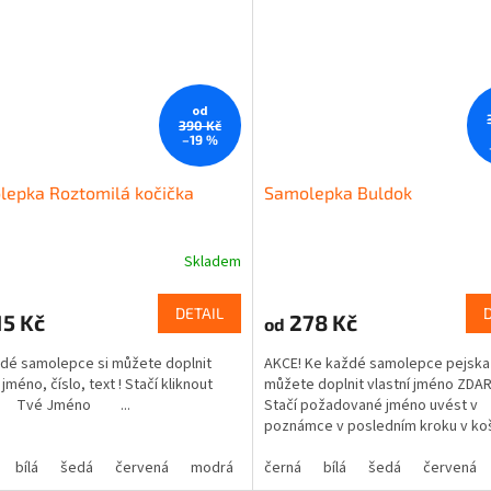
od
390 Kč
–19 %
lepka Roztomilá kočička
Samolepka Buldok
Skladem
DETAIL
5 Kč
278 Kč
od
dé samolepce si můžete doplnit
AKCE! Ke každé samolepce pejska 
 jméno, číslo, text ! Stačí kliknout
můžete doplnit vlastní jméno ZDA
! Tvé Jméno ...
Stačí požadované jméno uvést v
poznámce v posledním kroku v ko
bílá
šedá
červená
modrá
žlutá
černá
zelená
bílá
šedá
růžová
červená
fialová