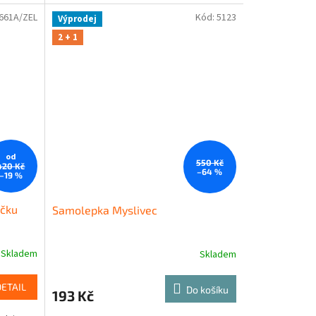
661A/ZEL
Kód:
5123
Výprodej
2 + 1
od
550 Kč
420 Kč
–64 %
–19 %
ečku
Samolepka Myslivec
Skladem
Skladem
DETAIL
Do košíku
193 Kč