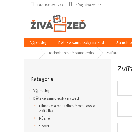
Přejít
+420 603 857 253
info@zivazed.cz
na
obsah
Výprodej
Dětské samolepky na zeď
Samolep
Domů
Jednobarevné samolepky
Zvířata
P
Zvíř
o
Přeskočit
s
Kategorie
kategorie
t
r
Výprodej
a
Dětské samolepky na zeď
n
Filmové a pohádkové postavy a
n
zvířátka
í
Různé
p
Sport
a