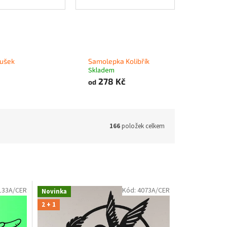
ušek
Samolepka Kolibřík
Skladem
278 Kč
od
166
položek celkem
133A/CER
Kód:
4073A/CER
Novinka
2 + 1