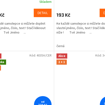
Skladem
DETAIL
Kč
193 Kč
dé samolepce si můžete doplnit
Ke každé samolepce si můžete do
 jméno, číslo, text ! Stačí kliknout
vlastní jméno, číslo, text ! Stačí kli
! Tvé Jméno ...
níže ! Tvé Jméno ...
černá
Kód:
4035A/CER
Kód:
3
Akce
nka
2 + 1
od
338 Kč