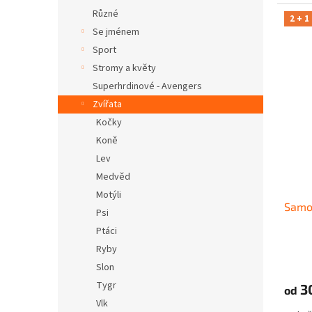
Různé
2 + 1
Se jménem
Sport
Stromy a květy
Superhrdinové - Avengers
Zvířata
Kočky
Koně
Lev
Medvěd
Motýli
Samol
Psi
Ptáci
Ryby
Slon
Tygr
3
od
Vlk