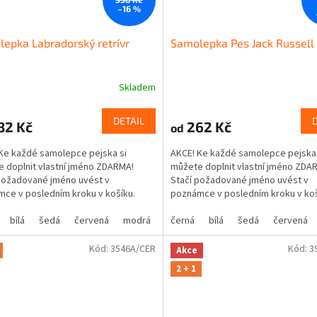
–16 %
epka Labradorský retrívr
Samolepka Pes Jack Russell 
Skladem
DETAIL
82 Kč
262 Kč
od
Ke každé samolepce pejska si
AKCE! Ke každé samolepce pejska 
 doplnit vlastní jméno ZDARMA!
můžete doplnit vlastní jméno ZDA
požadované jméno uvést v
Stačí požadované jméno uvést v
ce v posledním kroku v košíku.
poznámce v posledním kroku v ko
bílá
šedá
červená
modrá
žlutá
černá
zelená
bílá
šedá
růžová
červená
fialová
Kód:
3546A/CER
Kód:
3
Akce
2 + 1