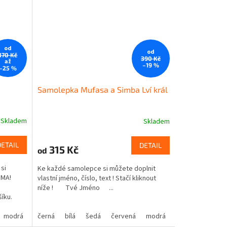
od
od
370 Kč
390 Kč
až
–19 %
–25 %
Samolepka Mufasa a Simba Lví král
Skladem
Skladem
DETAIL
DETAIL
315 Kč
od
si
Ke každé samolepce si můžete doplnit
RMA!
vlastní jméno, číslo, text ! Stačí kliknout
níže ! Tvé Jméno ...
šíku.
modrá
oranžová
žlutá
černá
hnědá
zelená
bílá
béžová
šedá
růžová
červená
fialová
modrá
oranžová
žlutá
hnědá
zelená
bé