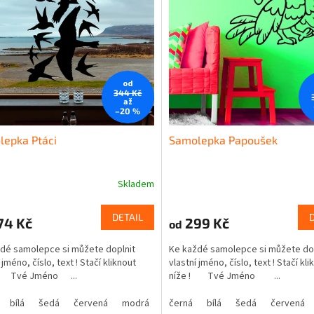
od
344 Kč
až
–20 %
lepka Ptáci
Samolepka Papoušek
Skladem
DETAIL
74 Kč
299 Kč
od
dé samolepce si můžete doplnit
Ke každé samolepce si můžete do
 jméno, číslo, text ! Stačí kliknout
vlastní jméno, číslo, text ! Stačí kli
! Tvé Jméno ...
níže ! Tvé Jméno ...
bílá
šedá
červená
modrá
žlutá
černá
zelená
bílá
šedá
růžová
červená
fialová