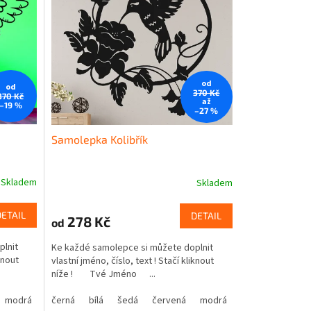
od
od
370 Kč
370 Kč
až
–19 %
–27 %
Samolepka Kolibřík
Skladem
Skladem
DETAIL
DETAIL
278 Kč
od
plnit
Ke každé samolepce si můžete doplnit
knout
vlastní jméno, číslo, text ! Stačí kliknout
níže ! Tvé Jméno ...
modrá
oranžová
žlutá
černá
hnědá
zelená
bílá
béžová
šedá
růžová
červená
fialová
modrá
oranžová
žlutá
hnědá
zelená
bé