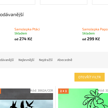
odávanější
Samolepka Ptáci
Samolepka Papo
Skladem
Skladem
274 Kč
299 Kč
od
od
dávanější
Nejlevnější
Nejdražší
Abecedně
OTEVŘÍT FILTR
Kód:
3862A/CER
Kód:
3
2 + 1