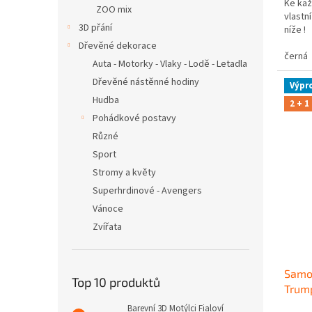
Ke kaž
ZOO mix
vlastní
3D přání
níže 
Dřevěné dekorace
černá
Auta - Motorky - Vlaky - Lodě - Letadla
Dřevěné nástěnné hodiny
Výpr
Hudba
2 + 1
Pohádkové postavy
Různé
Sport
Stromy a květy
Superhrdinové - Avengers
Vánoce
Zvířata
Samo
Top 10 produktů
Trum
Barevní 3D Motýlci Fialoví