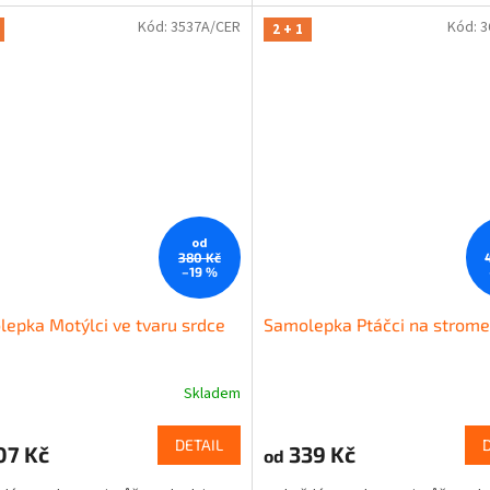
Kód:
3537A/CER
Kód:
3
2 + 1
od
380 Kč
–19 %
epka Motýlci ve tvaru srdce
Samolepka Ptáčci na strom
Skladem
DETAIL
07 Kč
339 Kč
od