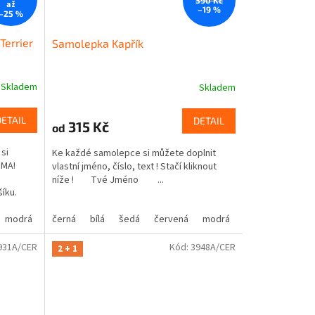
390 Kč
až
–19 %
–25 %
Terrier
Samolepka Kapřík
Skladem
Skladem
DETAIL
DETAIL
315 Kč
od
si
Ke každé samolepce si můžete doplnit
RMA!
vlastní jméno, číslo, text ! Stačí kliknout
níže ! Tvé Jméno ...
šíku.
modrá
oranžová
žlutá
černá
hnědá
zelená
bílá
béžová
šedá
růžová
červená
fialová
modrá
oranžová
žlutá
hnědá
zelená
bé
931A/CER
Kód:
3948A/CER
2 + 1