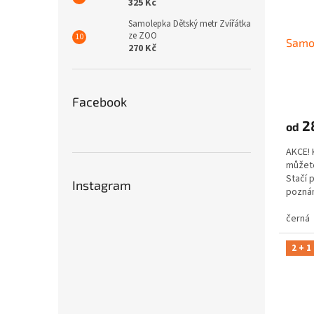
325 Kč
Samolepka Dětský metr Zvířátka
ze ZOO
Samol
270 Kč
Facebook
2
od
AKCE! 
můžete
Stačí 
Instagram
poznám
černá
2 + 1