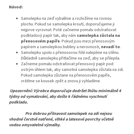
Návod:
Samolepku na zeď vybalíme a rozložíme na rovnou
plochu. Pokud se samolepka kroutí, doporučujeme ji
nejprve vyrovnat. Poté začneme pomalu odstraňovat
podkladový papír tak, aby nám
samolepka zůstala na
přenosovém papíře
. Pokud jsou mezi přenosovým
papírem a samolepkou bubliny a nerovnosti,
nevadí to
.
Samolepku spolu s přenosovou fólií nalepíme na stěnu.
Důkladně samolepku přitlačíme na zeď, aby se přilepila.
Začneme pomalu odstraňovat přenosový papír pod
ostrým úhlem tak, aby samotná samolepka zůstala na zdi.
Pokud samolepka zůstane na přenosovém papíře,
vrátíme se kousek zpět a znovu ji vyhladíme.
Upozornění: Výrobce doporučuje dodržet lhůtu minimálně 4
týdny od vymalování, aby došlo k řádnému vyschnutí
podkladu.
Pro dobrou přilnavost samolepek na zdi nejsou
vhodné čerstvě natřené, vlhké a latexové povrchy včetně
vodou omyvatelné výmalby.