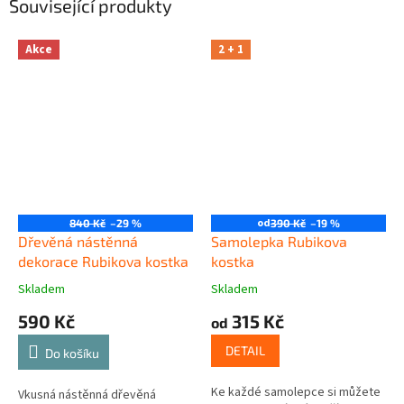
Související produkty
Akce
2 + 1
od
840 Kč
–29 %
390 Kč
–19 %
Dřevěná nástěnná
Samolepka Rubikova
dekorace Rubikova kostka
kostka
Skladem
Skladem
590 Kč
315 Kč
od
DETAIL
Do košíku
Ke každé samolepce si můžete
Vkusná nástěnná dřevěná