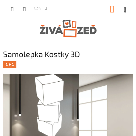
Přejít
NÁKUP
na
CZK
obsah
KOŠÍK
Samolepka Kostky 3D
2 + 1