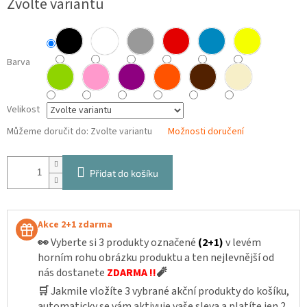
Zvolte variantu
cena:
Barva
Velikost
Můžeme doručit do:
Zvolte variantu
Možnosti doručení
Přidat do košíku
Akce 2+1 zdarma
👀
Vyberte si 3 produkty označené
(2+1)
v levém
horním rohu obrázku produktu a ten nejlevnější od
nás dostanete
ZDARMA !!
🧨
🛒
Jakmile vložíte 3 vybrané akční produkty do košíku,
automaticky se vám aktivuje vaše sleva a platíte jen 2