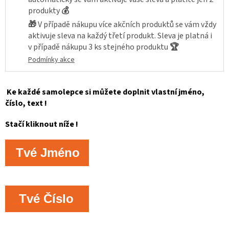
produkty
💰
🎁
V případě nákupu více akčních produktů se vám vždy
aktivuje sleva na každý třetí produkt. Sleva je platná i
v případě nákupu 3 ks stejného produktu
🏆
Podmínky akce
Ke každé samolepce si můžete doplnit vlastní jméno,
číslo, text !
Stačí kliknout níže !
Tvé Jméno
Tvé Číslo