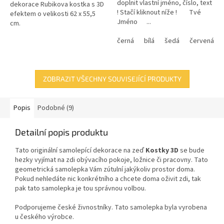
doplnit vlastní jméno, číslo, text
dekorace Rubikova kostka s 3D
! Stačí kliknout níže ! Tvé
efektem o velikosti 62 x 55,5
Jméno ...
cm.
černá
bílá
šedá
červená
ZOBRAZIT VŠECHNY SOUVISEJÍCÍ PRODUKTY
Popis
Podobné (9)
Detailní popis produktu
Tato originální samolepící dekorace
na zeď
Kostky 3D
se bude
hezky vyjímat na zdi obývacího pokoje, ložnice či pracovny. Tato
geometrická samolepka Vám zútulní jakýkoliv prostor doma.
Pokud nehledáte nic konkrétního a chcete doma oživit zdi, tak
pak tato samolepka je tou správnou volbou.
Podporujeme české živnostníky. Tato samolepka byla vyrobena
u českého výrobce.