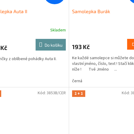
epka Auta II
Samolepka Burák
Skladem
Do košíku
193 Kč
 Kč
Ke každé samolepce si můžete do
ičky z oblíbené pohádky Auta II.
vlastní jméno, číslo, text ! Stačí kli
níže ! Tvé Jméno ...
černá
Kód:
3853B/CER
Kód:
3
2 + 1