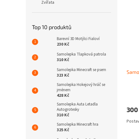
Zvířata
Top 10 produktů
Barevní 3D Motýlci Fialoví
230 Kč
Samolepka Tlapková patrola
310 Kč
Samolepka Minecraft se psem
Samol
323 Kč
Samolepka Hokejový hráč se
jménem
428 Kč
Samolepka Auta Letadla
300
Autogrotesky
310 Kč
Postav
Samolepka Minecraft hra
325 Kč