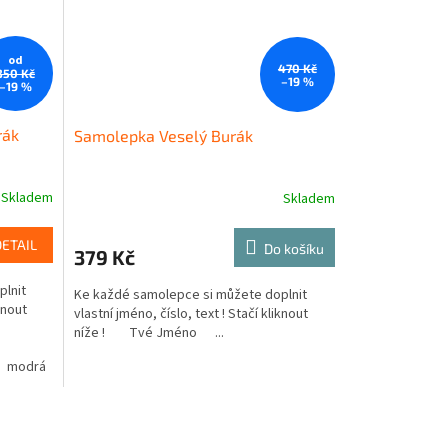
od
470 Kč
350 Kč
–19 %
–19 %
rák
Samolepka Veselý Burák
Skladem
Skladem
DETAIL
Do košíku
379 Kč
plnit
Ke každé samolepce si můžete doplnit
knout
vlastní jméno, číslo, text ! Stačí kliknout
níže ! Tvé Jméno ...
modrá
oranžová
žlutá
hnědá
zelená
béžová
růžová
fialová
oranžová
hnědá
bé