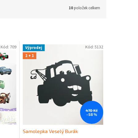
10
položek celkem
Kód:
709
Kód:
5132
Výprodej
2 + 1
470 Kč
–58 %
Samolepka Veselý Burák