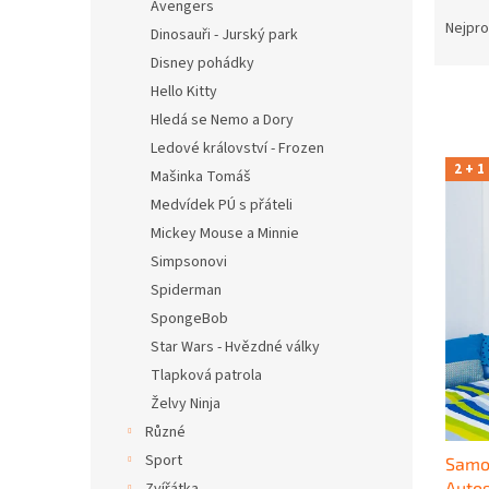
Ř
n
Avengers
a
e
Nejpro
Dinosauři - Jurský park
z
l
Disney pohádky
e
Hello Kitty
n
Hledá se Nemo a Dory
í
p
Ledové království - Frozen
V
r
2 + 1
Mašinka Tomáš
ý
o
p
Medvídek PÚ s přáteli
d
i
Mickey Mouse a Minnie
u
s
Simpsonovi
k
p
t
Spiderman
r
ů
SpongeBob
o
Star Wars - Hvězdné války
d
u
Tlapková patrola
k
Želvy Ninja
t
Různé
ů
Sport
Samo
Auto