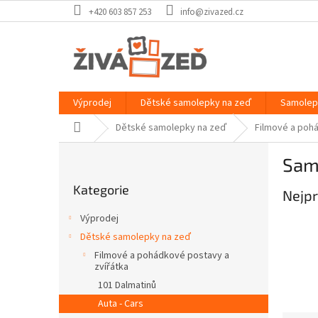
Přejít
+420 603 857 253
info@zivazed.cz
na
obsah
Výprodej
Dětské samolepky na zeď
Samolep
Domů
Dětské samolepky na zeď
Filmové a pohá
P
Samo
o
Přeskočit
s
Kategorie
kategorie
Nejpr
t
r
Výprodej
a
Dětské samolepky na zeď
n
Filmové a pohádkové postavy a
n
zvířátka
í
101 Dalmatinů
p
Auta - Cars
a