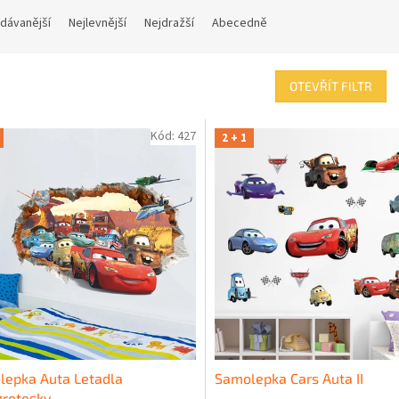
dávanější
Nejlevnější
Nejdražší
Abecedně
OTEVŘÍT FILTR
Kód:
427
2 + 1
lepka Auta Letadla
Samolepka Cars Auta II
grotesky