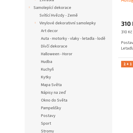
Zvířátka
Samolepící dekorace
Svítící Hvězdy - Země
310 
Vinylové dekorativní samolepky
Art decor
Měrná
310 Kč 
cena:
Auta - motorky - vlaky - letadla - lodě
Postav
Dívčí dekorace
Letadl
Halloween - Horor
Hudba
2 + 1
Kuchyň
Kytky
Mapa Světa
Nápisy na zeď
Okno do Světa
Pampelišky
Postavy
Sport
Stromy