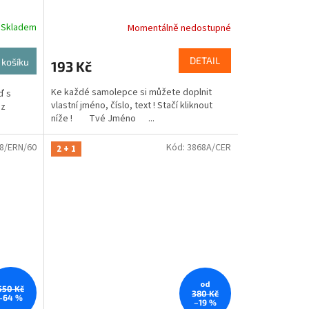
Skladem
Momentálně nedostupné
DETAIL
 košíku
193 Kč
Ke každé samolepce si můžete doplnit
ď s
vlastní jméno, číslo, text ! Stačí kliknout
 z
níže ! Tvé Jméno ...
8/ERN/60
Kód:
3868A/CER
2 + 1
od
550 Kč
380 Kč
–64 %
–19 %