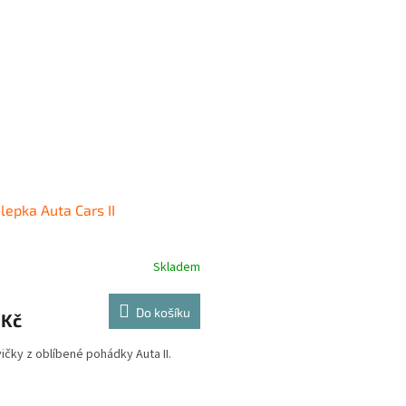
epka Auta Cars II
Skladem
Do košíku
 Kč
ičky z oblíbené pohádky Auta II.
O