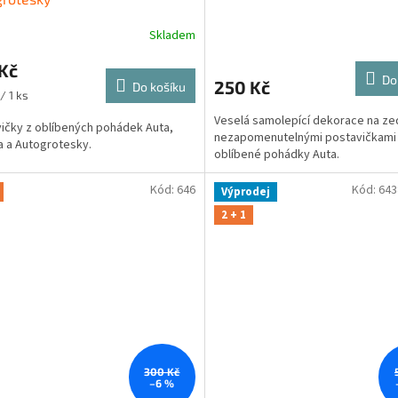
Skladem
Kč
Do
250 Kč
Do košíku
/ 1 ks
Veselá samolepící dekorace na ze
ičky z oblíbených pohádek Auta,
nezapomenutelnými postavičkami
a a Autogrotesky.
oblíbené pohádky Auta.
Kód:
646
Kód:
643
Výprodej
2 + 1
300 Kč
–6 %