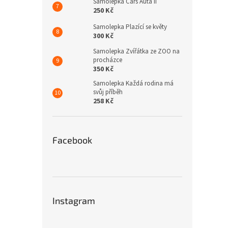
Samolepka Cars Auta II
250 Kč
Samolepka Plazící se květy
300 Kč
Samolepka Zvířátka ze ZOO na
procházce
350 Kč
Samolepka Každá rodina má
svůj příběh
258 Kč
Facebook
Instagram