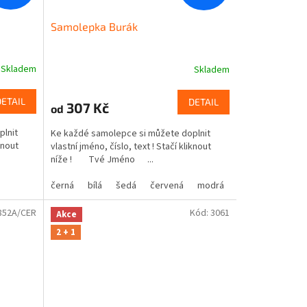
Samolepka Burák
Skladem
Skladem
DETAIL
DETAIL
307 Kč
od
plnit
Ke každé samolepce si můžete doplnit
knout
vlastní jméno, číslo, text ! Stačí kliknout
níže ! Tvé Jméno ...
černá
bílá
šedá
červená
modrá
žlutá
zelená
852A/CER
Kód:
3061
Akce
2 + 1