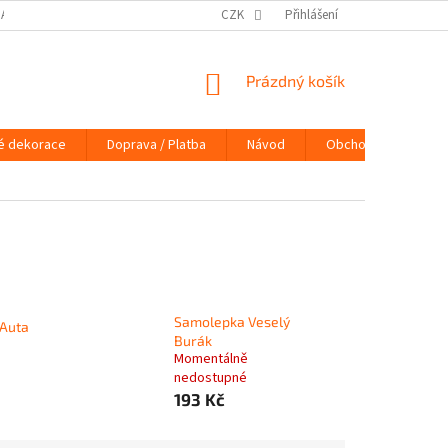
DAJŮ
DOPRAVA / PLATBA
NÁVOD
CZK
Přihlášení
KONTAKTY
PRAVIDLA 
NÁKUPNÍ
Prázdný košík
KOŠÍK
é dekorace
Doprava / Platba
Návod
Obchodní podmínky
Samolepka Veselý
 Auta
Burák
Momentálně
nedostupné
193 Kč