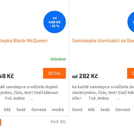
od
430 Kč
–19 %
lepka Blesk McQueen
Samolepka Usmívající se Bu
Skladem
DETAIL
48 Kč
282 Kč
od
dé samolepce si můžete doplnit
Ke každé samolepce si můžete do
 jméno, číslo, text ! Stačí kliknout
vlastní jméno, číslo, text ! Stačí kli
! Tvé Jméno ...
níže ! Tvé Jméno ...
bílá
šedá
červená
modrá
žlutá
černá
zelená
bílá
šedá
růžová
červená
fialová
Kód:
421