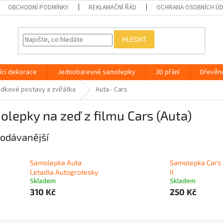
OBCHODNÍ PODMÍNKY
REKLAMAČNÍ ŘÁD
OCHRANA OSOBNÍCH Ú
HLEDAT
ící dekorace
Jednobarevné samolepky
3D přání
Dřevěn
dkové postavy a zvířátka
Auta - Cars
lepky na zeď z filmu Cars (Auta)
odávanější
Samolepka Auta
Samolepka Cars
Letadla Autogrotesky
II
Skladem
Skladem
310 Kč
250 Kč