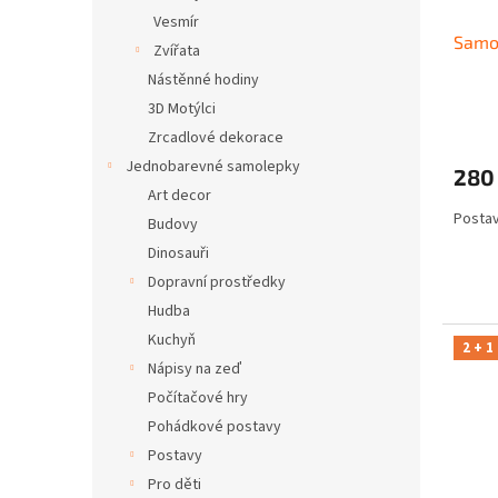
Vesmír
Samol
Zvířata
Nástěnné hodiny
3D Motýlci
Zrcadlové dekorace
Jednobarevné samolepky
280
Art decor
Postav
Budovy
Dinosauři
Dopravní prostředky
Hudba
Kuchyň
2 + 1
Nápisy na zeď
Počítačové hry
Pohádkové postavy
Postavy
Pro děti