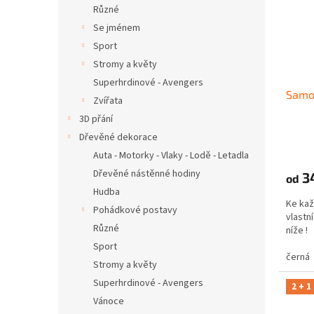
Různé
Se jménem
Sport
Stromy a květy
Superhrdinové - Avengers
Samo
Zvířata
3D přání
Dřevěné dekorace
Auta - Motorky - Vlaky - Lodě - Letadla
Dřevěné nástěnné hodiny
3
od
Hudba
Ke kaž
Pohádkové postavy
vlastní
Různé
níže 
Sport
černá
Stromy a květy
Superhrdinové - Avengers
2 + 1
Vánoce