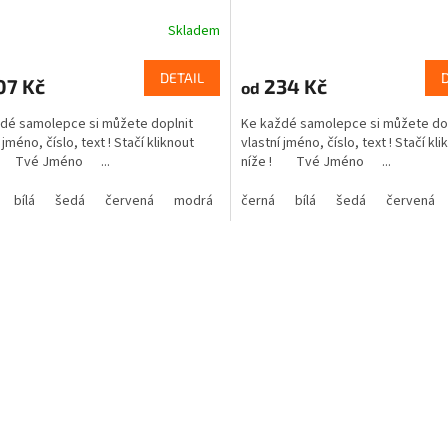
Skladem
DETAIL
07 Kč
234 Kč
od
dé samolepce si můžete doplnit
Ke každé samolepce si můžete do
 jméno, číslo, text ! Stačí kliknout
vlastní jméno, číslo, text ! Stačí kli
! Tvé Jméno ...
níže ! Tvé Jméno ...
bílá
šedá
červená
modrá
žlutá
černá
zelená
bílá
šedá
růžová
červená
fialová
O
v
l
á
d
a
c
í
p
r
v