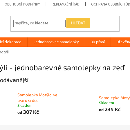
OBCHODNÍ PODMÍNKY
REKLAMAČNÍ ŘÁD
OCHRANA OSOBNÍCH Ú
HLEDAT
ící dekorace
Jednobarevné samolepky
3D přání
Dřevěn
otýli
ýli - jednobarevné samolepky na zeď
odávanější
Samolepka Motýlci ve
Samolepka Motý
tvaru srdce
Skladem
Skladem
234 Kč
od
307 Kč
od