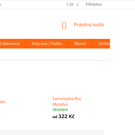
DAJŮ
DOPRAVA / PLATBA
NÁVOD
CZK
Přihlášení
KONTAKTY
PRAVIDLA 
NÁKUPNÍ
Prázdný košík
KOŠÍK
é dekorace
Doprava / Platba
Návod
Obchodní podmínky
Samolepka Roj
lek
Motýlků
Skladem
322 Kč
od