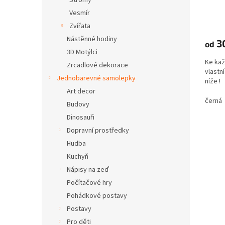
Stromy
Vesmír
Zvířata
Nástěnné hodiny
3
od
3D Motýlci
Ke kaž
Zrcadlové dekorace
vlastní
Jednobarevné samolepky
níže 
Art decor
černá
Budovy
Dinosauři
Dopravní prostředky
Hudba
Kuchyň
Nápisy na zeď
Počítačové hry
Pohádkové postavy
Postavy
Pro děti