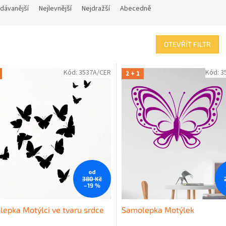
dávanější
Nejlevnější
Nejdražší
Abecedně
OTEVŘÍT FILTR
Kód:
3537A/CER
Kód:
3
2 + 1
od
380 Kč
–19 %
epka Motýlci ve tvaru srdce
Samolepka Motýlek