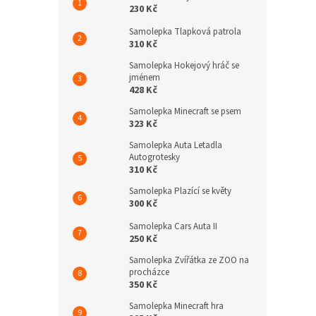
230 Kč
Samolepka Tlapková patrola
310 Kč
Samolepka Hokejový hráč se
jménem
428 Kč
Samolepka Minecraft se psem
323 Kč
Samolepka Auta Letadla
Autogrotesky
310 Kč
Samolepka Plazící se květy
300 Kč
Samolepka Cars Auta II
250 Kč
Samolepka Zvířátka ze ZOO na
procházce
350 Kč
Samolepka Minecraft hra