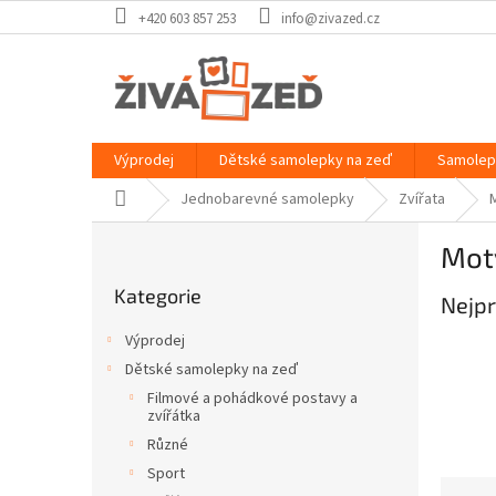
Přejít
+420 603 857 253
info@zivazed.cz
na
obsah
Výprodej
Dětské samolepky na zeď
Samolep
Domů
Jednobarevné samolepky
Zvířata
M
P
Mot
o
Přeskočit
s
Kategorie
kategorie
Nejpr
t
r
Výprodej
a
Dětské samolepky na zeď
n
Filmové a pohádkové postavy a
n
zvířátka
í
Různé
p
Sport
a
Ř