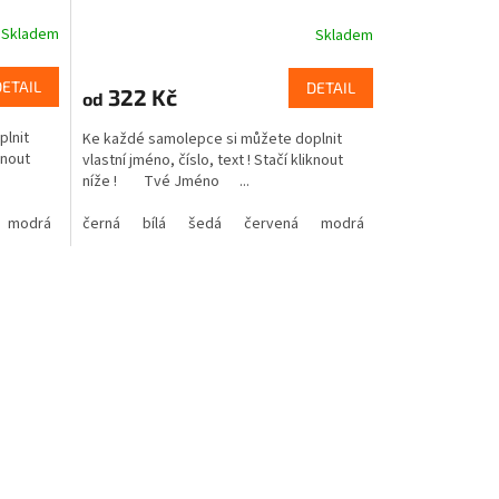
Skladem
Skladem
DETAIL
DETAIL
322 Kč
od
plnit
Ke každé samolepce si můžete doplnit
knout
vlastní jméno, číslo, text ! Stačí kliknout
níže ! Tvé Jméno ...
modrá
oranžová
žlutá
černá
hnědá
zelená
bílá
béžová
šedá
růžová
červená
fialová
modrá
oranžová
žlutá
hnědá
zelená
bé