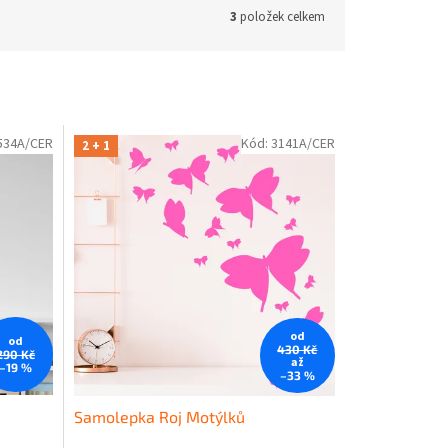
3
položek celkem
534A/CER
Kód:
3141A/CER
2 + 1
od
od
430 Kč
290 Kč
až
–19 %
–33 %
Samolepka Roj Motýlků