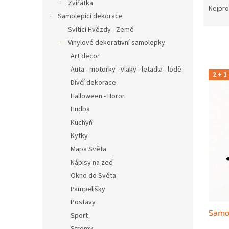
n
Zvířátka
a
Nejpro
e
Samolepící dekorace
z
l
e
Svítící Hvězdy - Země
n
Vinylové dekorativní samolepky
í
Art decor
p
V
Auta - motorky - vlaky - letadla - lodě
r
2 + 1
ý
Dívčí dekorace
o
p
Halloween - Horor
d
i
u
Hudba
s
k
Kuchyň
p
t
r
Kytky
ů
o
Mapa Světa
d
Nápisy na zeď
u
Okno do Světa
k
Pampelišky
t
Postavy
ů
Samol
Sport