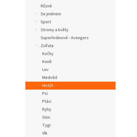
Různé
Se jménem
Sport
Stromy a květy
Superhrdinové - Avengers
Zvířata
Kočky
Koně
Lev
Medvěd
Motýli
Psi
Ptáci
Ryby
Slon
Tygr
Vlk