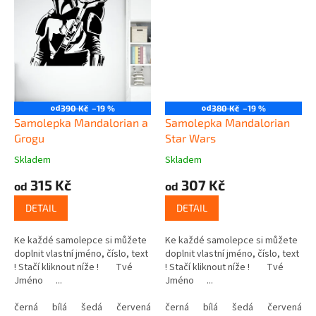
od
od
390 Kč
–19 %
380 Kč
–19 %
Samolepka Mandalorian a
Samolepka Mandalorian
Grogu
Star Wars
Skladem
Skladem
315 Kč
307 Kč
od
od
DETAIL
DETAIL
Ke každé samolepce si můžete
Ke každé samolepce si můžete
doplnit vlastní jméno, číslo, text
doplnit vlastní jméno, číslo, text
! Stačí kliknout níže ! Tvé
! Stačí kliknout níže ! Tvé
Jméno ...
Jméno ...
černá
bílá
šedá
červená
modrá
černá
bílá
žlutá
šedá
zelená
červená
růžová