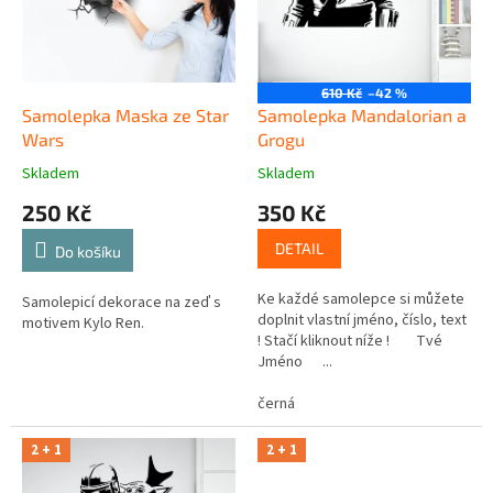
t
r
ů
o
d
u
610 Kč
–42 %
k
Samolepka Maska ze Star
Samolepka Mandalorian a
t
Wars
Grogu
ů
Skladem
Skladem
250 Kč
350 Kč
DETAIL
Do košíku
Ke každé samolepce si můžete
Samolepicí dekorace na zeď s
doplnit vlastní jméno, číslo, text
motivem Kylo Ren.
! Stačí kliknout níže ! Tvé
Jméno ...
černá
2 + 1
2 + 1