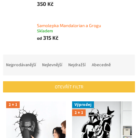
350 Kč
Samolepka Mandalorian a Grogu
Skladem
315 Kč
od
Ř
a
Nejprodávanější
Nejlevnější
Nejdražší
Abecedně
z
e
n
OTEVŘÍT FILTR
í
p
V
r
2 + 1
Výprodej
ý
o
2 + 1
p
d
i
u
s
k
p