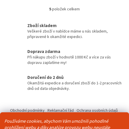
5
položek celkem
O
v
l
Zboží skladem
á
Veškeré zboží v nabídce máme u nás skladem,
d
připravené k okamžité expedici.
a
c
í
Doprava zdarma
p
Při nákupu zboží v hodnotě 1000 Kč a více za vás
r
dopravu zaplatíme my!
v
k
y
Doručení do 2 dnů
v
Okamžitá expedice a doručení zboží do 1-2 pracovních
ý
dnů od data objednávky.
p
i
Z
s
á
u
Obchodní podmínky
Reklamační řád
Ochrana osobních údajů
p
Kontakty
Pravidla akce 2+1 zdarma
Používáme cookies, abychom Vám umožnili pohodlné
a
prohlížení webu a díky analýze provozu webu neustále
t