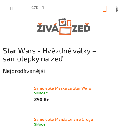
Přejít
NÁKUP
na
CZK
obsah
KOŠÍK
Star Wars - Hvězdné války –
samolepky na zeď
Nejprodávanější
Samolepka Maska ze Star Wars
Skladem
250 Kč
Samolepka Mandalorian a Grogu
Skladem