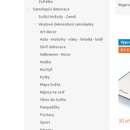
n
Zvířátka
a
Nejpro
e
Samolepící dekorace
z
l
e
Svítící Hvězdy - Země
n
Vinylové dekorativní samolepky
í
Art decor
p
V
Auta - motorky - vlaky - letadla - lodě
r
Výpr
ý
Dívčí dekorace
o
2 + 1
p
Halloween - Horor
d
i
u
Hudba
s
k
Kuchyň
p
t
r
Kytky
ů
o
Mapa Světa
d
Nápisy na zeď
u
Okno do Světa
k
Pampelišky
t
Postavy
ů
3D př
Sport