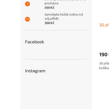
procházce
350 Kč
Samolepka Každá rodina má
svůj příběh
258 Kč
3D př
Facebook
190
3D přá
košíku
Instagram