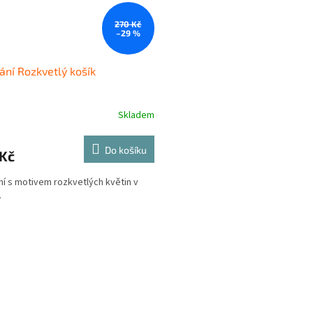
270 Kč
–29 %
ání Rozkvetlý košík
Skladem
Do košíku
 Kč
ní s motivem rozkvetlých květin v
.
O
v
l
á
d
a
c