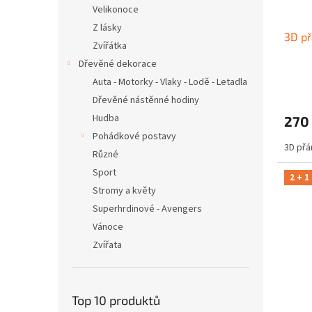
Velikonoce
Z lásky
3D př
Zvířátka
Dřevěné dekorace
Auta - Motorky - Vlaky - Lodě - Letadla
Dřevěné nástěnné hodiny
Hudba
270
Pohádkové postavy
3D přá
Různé
Sport
2 + 1
Stromy a květy
Superhrdinové - Avengers
Vánoce
Zvířata
Top 10 produktů