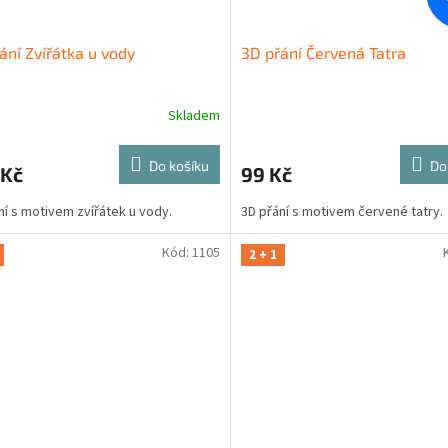
ání Zvířátka u vody
3D přání Červená Tatra
Skladem
Do košíku
Do
 Kč
99 Kč
ní s motivem zvířátek u vody.
3D přání s motivem červené tatry.
Kód:
1105
2 + 1