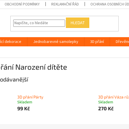
OBCHODNÍ PODMÍNKY
REKLAMAČNÍ ŘÁD
OCHRANA OSOBNÍCH Ú
HLEDAT
ící dekorace
Jednobarevné samolepky
3D přání
Dřevěn
řání Narození dítěte
odávanější
3D přání Párty
3D přání Váza rů
Skladem
Skladem
99 Kč
270 Kč