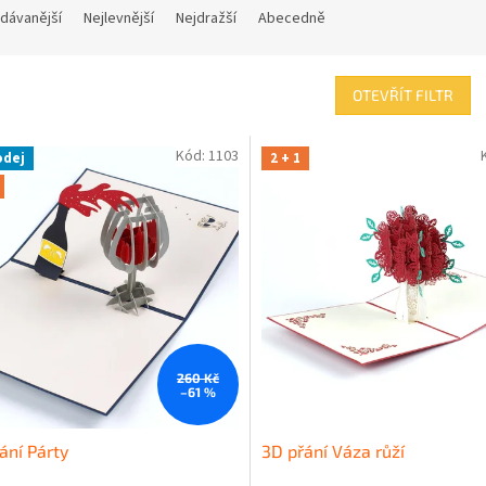
dávanější
Nejlevnější
Nejdražší
Abecedně
OTEVŘÍT FILTR
Kód:
1103
odej
2 + 1
260 Kč
–61 %
ání Párty
3D přání Váza růží