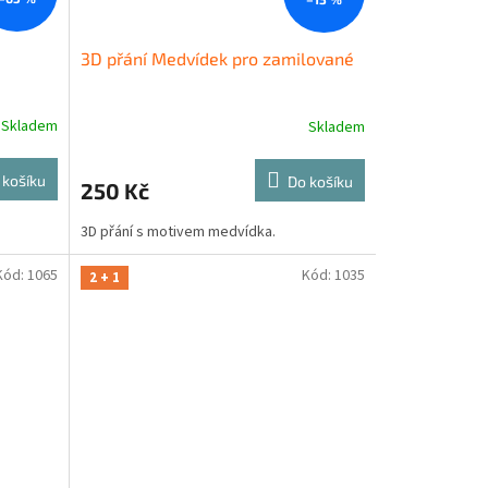
3D přání Medvídek pro zamilované
Skladem
Skladem
 košíku
Do košíku
250 Kč
3D přání s motivem medvídka.
Kód:
1065
Kód:
1035
2 + 1