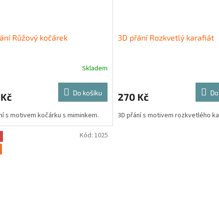
ání Růžový kočárek
3D přání Rozkvetlý karafiát
Skladem
Do košíku
Do
 Kč
270 Kč
ní s motivem kočárku s miminkem.
3D přání s motivem rozkvetlého kar
Kód:
1025