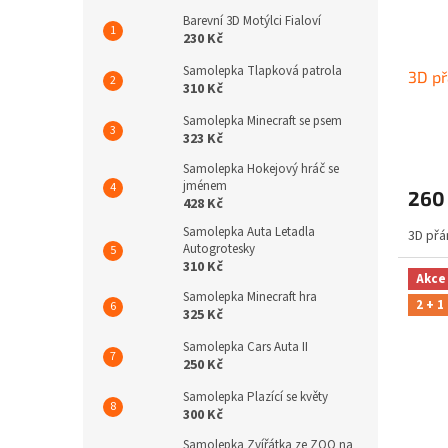
Barevní 3D Motýlci Fialoví
230 Kč
Samolepka Tlapková patrola
3D př
310 Kč
Samolepka Minecraft se psem
323 Kč
Samolepka Hokejový hráč se
jménem
260
428 Kč
Samolepka Auta Letadla
3D přá
Autogrotesky
310 Kč
Akce
Samolepka Minecraft hra
2 + 1
325 Kč
Samolepka Cars Auta II
250 Kč
Samolepka Plazící se květy
300 Kč
Samolepka Zvířátka ze ZOO na