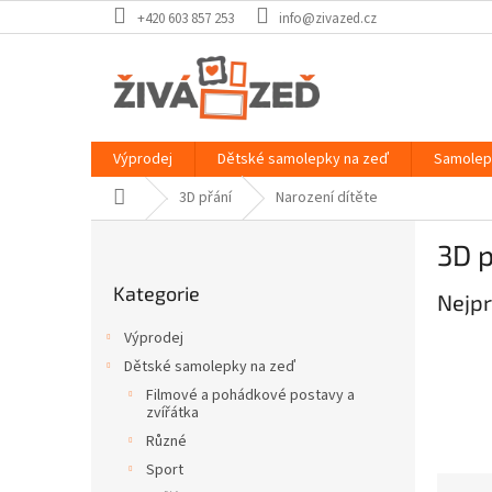
Přejít
+420 603 857 253
info@zivazed.cz
na
obsah
Výprodej
Dětské samolepky na zeď
Samolep
Domů
3D přání
Narození dítěte
P
3D p
o
Přeskočit
s
Kategorie
kategorie
Nejpr
t
r
Výprodej
a
Dětské samolepky na zeď
n
Filmové a pohádkové postavy a
n
zvířátka
í
Různé
p
Sport
a
Ř