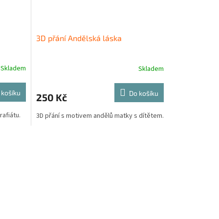
3D přání Andělská láska
Skladem
Skladem
 košíku
Do košíku
250 Kč
afiátu.
3D přání s motivem andělů matky s dítětem.