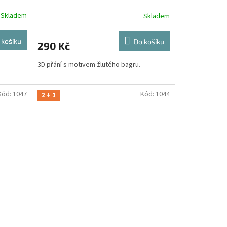
Skladem
Skladem
 košíku
Do košíku
290 Kč
3D přání s motivem žlutého bagru.
Kód:
1047
Kód:
1044
2 + 1