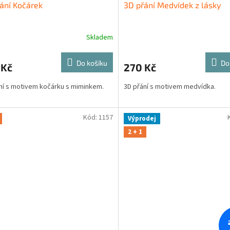
ání Kočárek
3D přání Medvídek z lásky
Skladem
Do košíku
Do
 Kč
270 Kč
ní s motivem kočárku s miminkem.
3D přání s motivem medvídka.
Kód:
1157
Výprodej
2 + 1