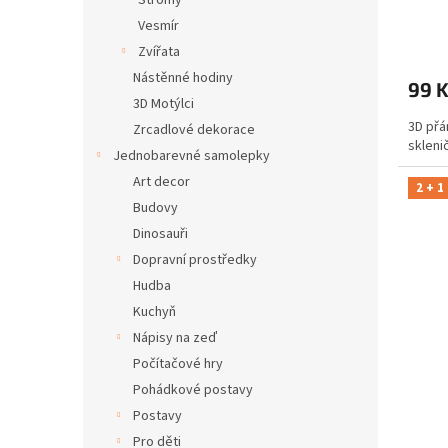
Stromy
Vesmír
Zvířata
Nástěnné hodiny
99 
3D Motýlci
3D přá
Zrcadlové dekorace
skleni
Jednobarevné samolepky
Art decor
2 + 1
Budovy
Dinosauři
Dopravní prostředky
Hudba
Kuchyň
Nápisy na zeď
Počítačové hry
Pohádkové postavy
Postavy
Pro děti