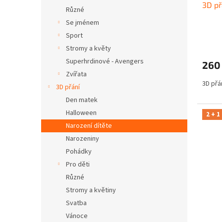
3D př
Různé
Se jménem
Sport
Stromy a květy
Superhrdinové - Avengers
260
Zvířata
3D přá
3D přání
Den matek
Halloween
2 + 1
Narození dítěte
Narozeniny
Pohádky
Pro děti
Různé
Stromy a květiny
Svatba
Vánoce