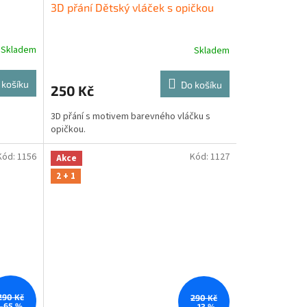
3D přání Dětský vláček s opičkou
Skladem
Skladem
 košíku
Do košíku
250 Kč
3D přání s motivem barevného vláčku s
opičkou.
Kód:
1156
Kód:
1127
Akce
2 + 1
290 Kč
290 Kč
–65 %
–13 %