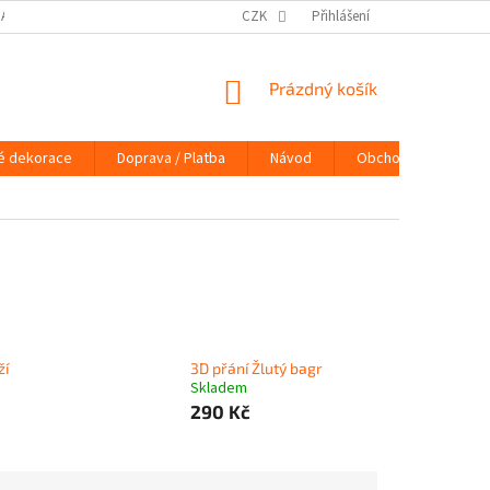
DAJŮ
DOPRAVA / PLATBA
NÁVOD
CZK
Přihlášení
KONTAKTY
PRAVIDLA 
NÁKUPNÍ
Prázdný košík
KOŠÍK
é dekorace
Doprava / Platba
Návod
Obchodní podmínky
ží
3D přání Žlutý bagr
Skladem
290 Kč