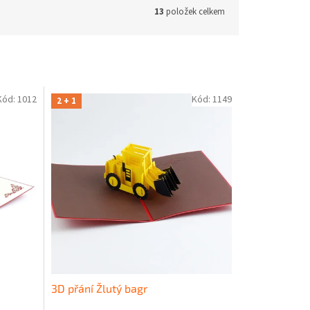
13
položek celkem
Kód:
1012
Kód:
1149
2 + 1
3D přání Žlutý bagr