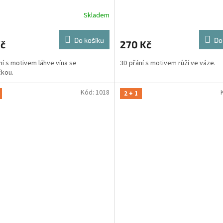
Skladem
Do košíku
Do
Kč
270 Kč
ní s motivem láhve vína se
3D přání s motivem růží ve váze.
čkou.
Kód:
1018
2 + 1