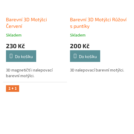
Barevní 3D Motýlci
Barevní 3D Motýlci Růžoví
Červení
s puntíky
Skladem
Skladem
230 Kč
200 Kč
Do košíku
Do košíku
3D magnetičtí i nalepovací
3D nalepovací barevní motýlci.
barevní motýlci.
2 + 1