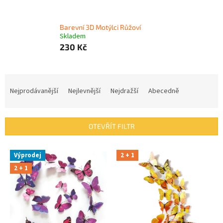
Barevní 3D Motýlci Růžoví
Skladem
230 Kč
Ř
a
Nejprodávanější
Nejlevnější
Nejdražší
Abecedně
z
e
n
OTEVŘÍT FILTR
í
p
V
r
Výprodej
2 + 1
ý
o
2 + 1
p
d
i
u
s
k
p
t
r
ů