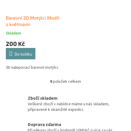
Barevní 3D Motýlci Modří
s květinami
Skladem
200 Kč
Do košíku
3D nalepovací barevní motýlci.
9
položek celkem
O
v
l
Zboží skladem
á
Veškeré zboží v nabídce máme u nás skladem,
d
připravené k okamžité expedici.
a
c
í
Doprava zdarma
p
Při nákupu zboží v hodnotě 1000 Kč a více za vás