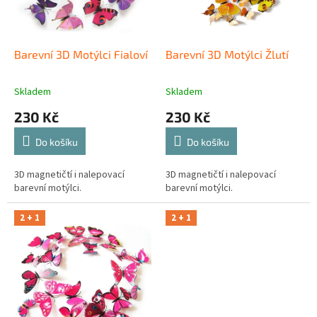
o
d
u
k
Barevní 3D Motýlci Fialoví
Barevní 3D Motýlci Žlutí
t
ů
Skladem
Skladem
230 Kč
230 Kč
Do košíku
Do košíku
3D magnetičtí i nalepovací
3D magnetičtí i nalepovací
barevní motýlci.
barevní motýlci.
2 + 1
2 + 1