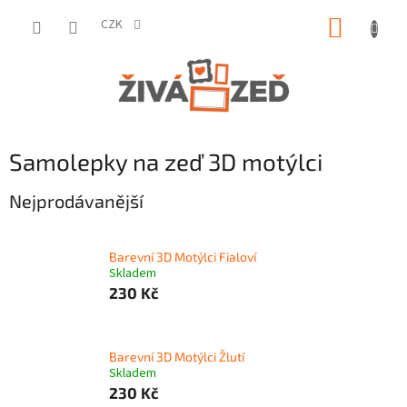
Přejít
NÁKUP
na
CZK
obsah
KOŠÍK
Samolepky na zeď 3D motýlci
Nejprodávanější
Barevní 3D Motýlci Fialoví
Skladem
230 Kč
Barevní 3D Motýlci Žlutí
Skladem
230 Kč