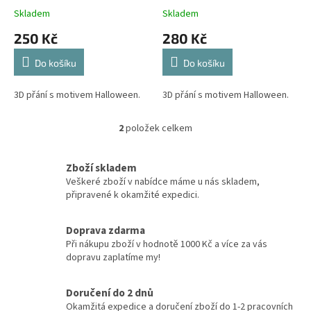
ů
Skladem
Skladem
250 Kč
280 Kč
Do košíku
Do košíku
3D přání s motivem Halloween.
3D přání s motivem Halloween.
2
položek celkem
O
v
l
Zboží skladem
á
Veškeré zboží v nabídce máme u nás skladem,
d
připravené k okamžité expedici.
a
c
í
Doprava zdarma
p
Při nákupu zboží v hodnotě 1000 Kč a více za vás
r
dopravu zaplatíme my!
v
k
y
Doručení do 2 dnů
v
Okamžitá expedice a doručení zboží do 1-2 pracovních