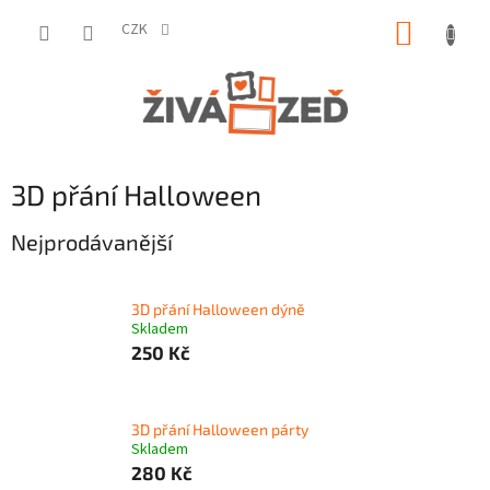
Přejít
NÁKUP
na
CZK
obsah
KOŠÍK
3D přání Halloween
Nejprodávanější
3D přání Halloween dýně
Skladem
250 Kč
3D přání Halloween párty
Skladem
280 Kč