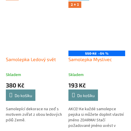
2 + 1
550 Kč
–64 %
Samolepka Ledový svět
Samolepka Myslivec
Skladem
Skladem
380 Kč
193 Kč
Do košíku
Do košíku
Samolepící dekorace na zeď s
AKCE! Ke každé samolepce
motivem zvířat z obou ledových
pejska si můžete doplnit vlastní
pólů Země.
jméno ZDARMA! Stačí
požadované jméno uvést v