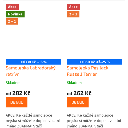
poznámce v posledním kroku v
košíku.
Akce
Akce
Novinka
2 + 1
2 + 1
od
od
až
338 Kč
–16 %
350 Kč
–25 %
Samolepka Labradorský
Samolepka Pes Jack
retrívr
Russell Terrier
Skladem
Skladem
282 Kč
262 Kč
od
od
DETAIL
DETAIL
AKCE! Ke každé samolepce
AKCE! Ke každé samolepce
pejska si můžete doplnit vlastní
pejska si můžete doplnit vlastní
jméno ZDARMA! Stačí
jméno ZDARMA! Stačí