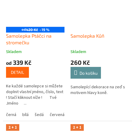
od
420 Kč
–19 %
Samolepka Ptáčci na
Samolepka Kůň
stromečku
Skladem
Skladem
339 Kč
260 Kč
od
DETAIL
Do košíku
Ke každé samolepce si můžete
Samolepící dekorace na zeď s
doplnit vlastní jméno, číslo, text
motivem hlavy koně.
! Stačí kliknout níže ! Tvé
Jméno ...
černá
bílá
šedá
červená
modrá
žlutá
zelená
růžová
2 + 1
2 + 1