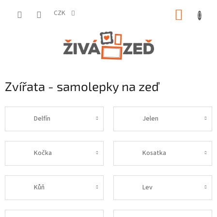
Přejít
NÁKUP
na
CZK
obsah
KOŠÍK
Zvířata - samolepky na zeď
Delfín
Jelen
Kočka
Kosatka
Kůň
Lev