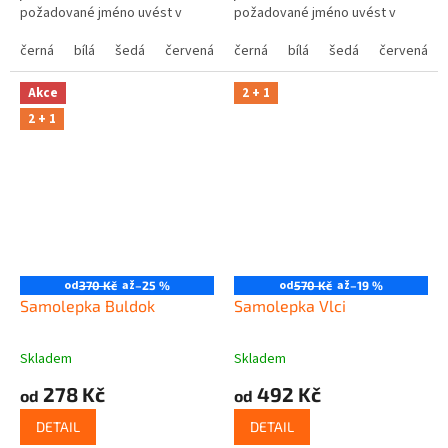
požadované jméno uvést v
požadované jméno uvést v
poznámce v posledním kroku v
poznámce v posledním kroku v
košíku.
černá
bílá
šedá
červená
modrá
košíku.
černá
bílá
žlutá
šedá
zelená
červená
růžová
Akce
2 + 1
2 + 1
od
až
od
až
370 Kč
–25 %
570 Kč
–19 %
Samolepka Buldok
Samolepka Vlci
Skladem
Skladem
278 Kč
492 Kč
od
od
DETAIL
DETAIL