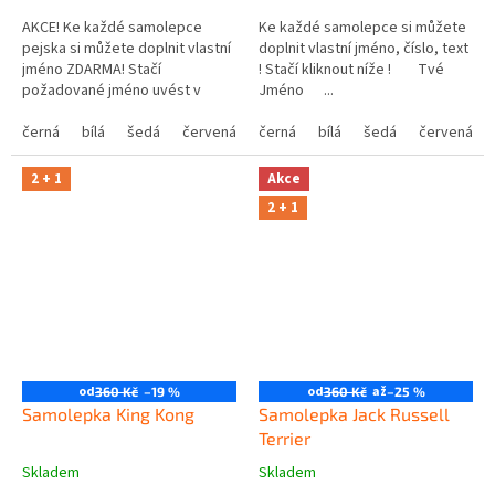
AKCE! Ke každé samolepce
Ke každé samolepce si můžete
pejska si můžete doplnit vlastní
doplnit vlastní jméno, číslo, text
jméno ZDARMA! Stačí
! Stačí kliknout níže ! Tvé
požadované jméno uvést v
Jméno ...
poznámce v posledním kroku v
košíku.
černá
bílá
šedá
červená
modrá
černá
bílá
žlutá
šedá
zelená
červená
růžová
2 + 1
Akce
2 + 1
od
od
až
360 Kč
–19 %
360 Kč
–25 %
Samolepka King Kong
Samolepka Jack Russell
Terrier
Skladem
Skladem