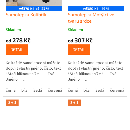
od
až
od
370 Kč
–27 %
380 Kč
–19 %
Samolepka Kolibřík
Samolepka Motýlci ve
tvaru srdce
Skladem
Skladem
278 Kč
307 Kč
od
od
DETAIL
DETAIL
Ke každé samolepce si můžete
Ke každé samolepce si můžete
doplnit vlastní jméno, číslo, text
doplnit vlastní jméno, číslo, text
! Stačí kliknout níže ! Tvé
! Stačí kliknout níže ! Tvé
Jméno ...
Jméno ...
černá
bílá
šedá
červená
modrá
černá
bílá
žlutá
šedá
zelená
červená
růžová
2 + 1
2 + 1