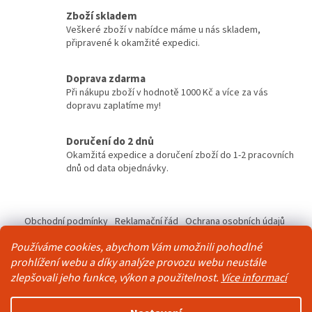
v
a
Zboží skladem
á
c
Veškeré zboží v nabídce máme u nás skladem,
n
í
připravené k okamžité expedici.
í
p
r
v
Doprava zdarma
k
Při nákupu zboží v hodnotě 1000 Kč a více za vás
y
dopravu zaplatíme my!
v
ý
Doručení do 2 dnů
p
Okamžitá expedice a doručení zboží do 1-2 pracovních
i
dnů od data objednávky.
s
u
Z
á
Obchodní podmínky
Reklamační řád
Ochrana osobních údajů
p
Kontakty
Pravidla akce 2+1 zdarma
Používáme cookies, abychom Vám umožnili pohodlné
a
prohlížení webu a díky analýze provozu webu neustále
t
zlepšovali jeho funkce, výkon a použitelnost.
Více informací
í
Vytvořil Shoptet