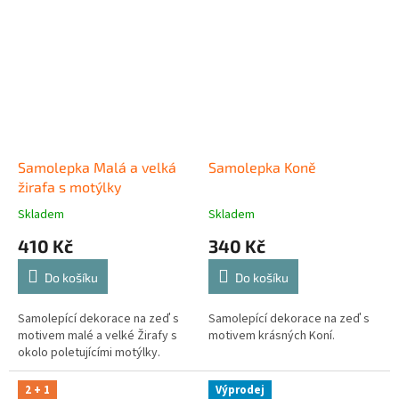
Samolepka Malá a velká
Samolepka Koně
žirafa s motýlky
Skladem
Skladem
410 Kč
340 Kč
Do košíku
Do košíku
Samolepící dekorace na zeď s
Samolepící dekorace na zeď s
motivem malé a velké Žirafy s
motivem krásných Koní.
okolo poletujícími motýlky.
2 + 1
Výprodej