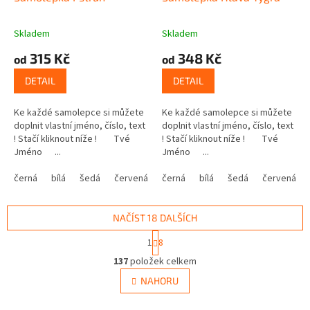
Skladem
Skladem
315 Kč
348 Kč
od
od
DETAIL
DETAIL
Ke každé samolepce si můžete
Ke každé samolepce si můžete
doplnit vlastní jméno, číslo, text
doplnit vlastní jméno, číslo, text
! Stačí kliknout níže ! Tvé
! Stačí kliknout níže ! Tvé
Jméno ...
Jméno ...
černá
bílá
šedá
červená
modrá
černá
bílá
žlutá
šedá
zelená
červená
růžová
NAČÍST 18 DALŠÍCH
S
1
8
t
O
r
137
položek celkem
v
á
l
NAHORU
n
á
k
d
o