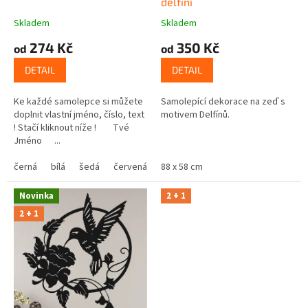
delfíni
ů
Skladem
Skladem
274 Kč
350 Kč
od
od
DETAIL
DETAIL
Ke každé samolepce si můžete
Samolepící dekorace na zeď s
doplnit vlastní jméno, číslo, text
motivem Delfínů.
! Stačí kliknout níže ! Tvé
Jméno ...
černá
bílá
šedá
červená
modrá
88 x 58 cm
žlutá
zelená
růžová
Novinka
2 + 1
2 + 1