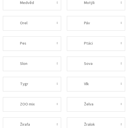
Medvěd
Motýli
Orel
Páv
Pes
Ptáci
Slon
Sova
Tygr
Vlk
ZOO mix
Želva
Žirafa
Žralok