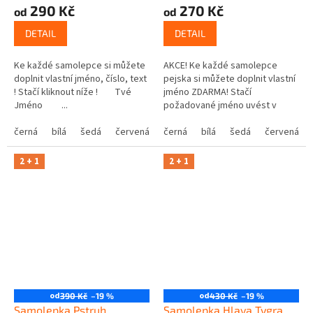
290 Kč
270 Kč
od
od
DETAIL
DETAIL
Ke každé samolepce si můžete
AKCE! Ke každé samolepce
doplnit vlastní jméno, číslo, text
pejska si můžete doplnit vlastní
! Stačí kliknout níže ! Tvé
jméno ZDARMA! Stačí
Jméno ...
požadované jméno uvést v
poznámce v posledním kroku v
černá
bílá
šedá
červená
modrá
košíku.
černá
bílá
žlutá
šedá
zelená
červená
růžová
2 + 1
2 + 1
od
od
390 Kč
–19 %
430 Kč
–19 %
Samolepka Pstruh
Samolepka Hlava Tygra