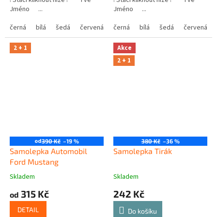
! Stačí kliknout níže ! Tvé
! Stačí kliknout níže ! Tvé
Jméno ...
Jméno ...
černá
bílá
šedá
červená
modrá
černá
bílá
žlutá
šedá
zelená
červená
růžová
2 + 1
Akce
2 + 1
od
390 Kč
–19 %
380 Kč
–36 %
Samolepka Automobil
Samolepka Tirák
Ford Mustang
Skladem
Skladem
315 Kč
242 Kč
od
DETAIL
Do košíku