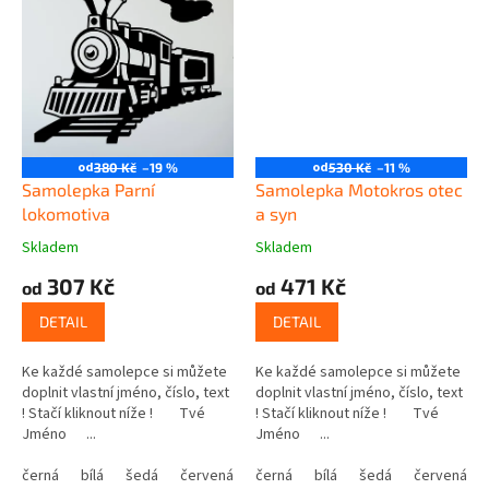
od
od
380 Kč
–19 %
530 Kč
–11 %
Samolepka Parní
Samolepka Motokros otec
lokomotiva
a syn
Skladem
Skladem
307 Kč
471 Kč
od
od
DETAIL
DETAIL
Ke každé samolepce si můžete
Ke každé samolepce si můžete
doplnit vlastní jméno, číslo, text
doplnit vlastní jméno, číslo, text
! Stačí kliknout níže ! Tvé
! Stačí kliknout níže ! Tvé
Jméno ...
Jméno ...
černá
bílá
šedá
červená
modrá
černá
bílá
žlutá
šedá
zelená
červená
růžová