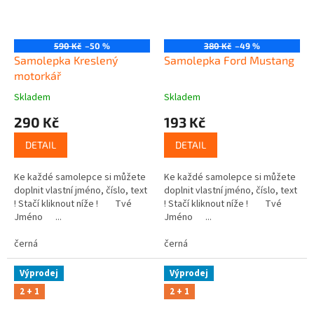
590 Kč
–50 %
380 Kč
–49 %
Samolepka Kreslený
Samolepka Ford Mustang
motorkář
Skladem
Skladem
290 Kč
193 Kč
DETAIL
DETAIL
Ke každé samolepce si můžete
Ke každé samolepce si můžete
doplnit vlastní jméno, číslo, text
doplnit vlastní jméno, číslo, text
! Stačí kliknout níže ! Tvé
! Stačí kliknout níže ! Tvé
Jméno ...
Jméno ...
černá
černá
Výprodej
Výprodej
2 + 1
2 + 1