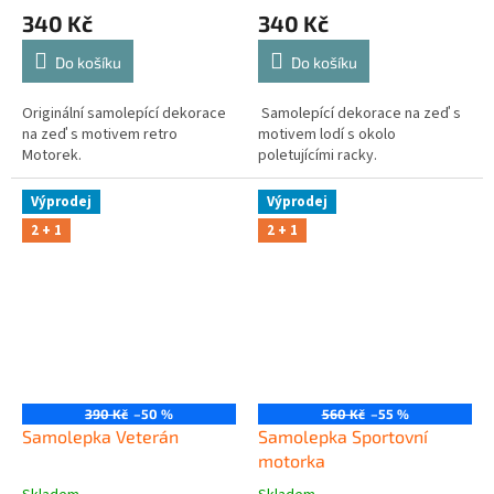
340 Kč
340 Kč
Do košíku
Do košíku
Originální samolepící dekorace
Samolepící dekorace na zeď s
na zeď s motivem retro
motivem lodí s okolo
Motorek.
poletujícími racky.
Výprodej
Výprodej
2 + 1
2 + 1
390 Kč
–50 %
560 Kč
–55 %
Samolepka Veterán
Samolepka Sportovní
motorka