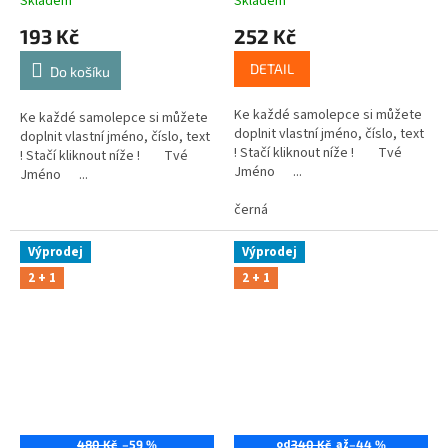
Skladem
Skladem
193 Kč
252 Kč
DETAIL
Do košíku
Ke každé samolepce si můžete
Ke každé samolepce si můžete
doplnit vlastní jméno, číslo, text
doplnit vlastní jméno, číslo, text
! Stačí kliknout níže ! Tvé
! Stačí kliknout níže ! Tvé
Jméno ...
Jméno ...
černá
Výprodej
Výprodej
2 + 1
2 + 1
od
až
480 Kč
–59 %
340 Kč
–44 %