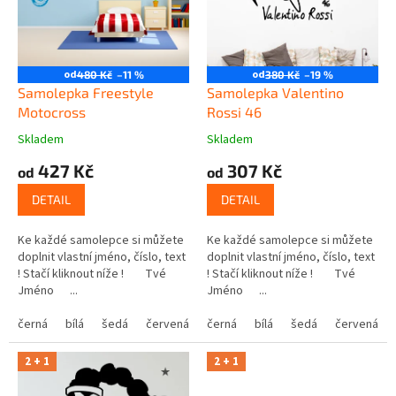
t
r
ů
o
d
u
od
od
480 Kč
–11 %
380 Kč
–19 %
k
Samolepka Freestyle
Samolepka Valentino
t
Motocross
Rossi 46
ů
Skladem
Skladem
427 Kč
307 Kč
od
od
DETAIL
DETAIL
Ke každé samolepce si můžete
Ke každé samolepce si můžete
doplnit vlastní jméno, číslo, text
doplnit vlastní jméno, číslo, text
! Stačí kliknout níže ! Tvé
! Stačí kliknout níže ! Tvé
Jméno ...
Jméno ...
černá
bílá
šedá
červená
modrá
černá
bílá
žlutá
šedá
zelená
červená
růžová
2 + 1
2 + 1