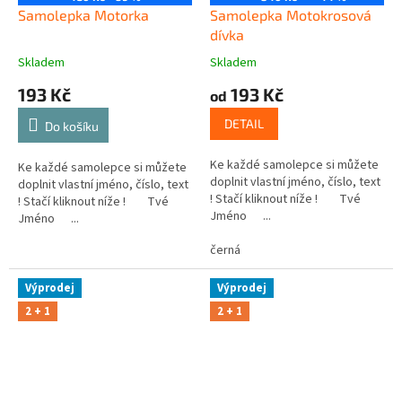
Samolepka Motorka
Samolepka Motokrosová
dívka
Skladem
Skladem
193 Kč
193 Kč
od
DETAIL
Do košíku
Ke každé samolepce si můžete
Ke každé samolepce si můžete
doplnit vlastní jméno, číslo, text
doplnit vlastní jméno, číslo, text
! Stačí kliknout níže ! Tvé
! Stačí kliknout níže ! Tvé
Jméno ...
Jméno ...
černá
Výprodej
Výprodej
2 + 1
2 + 1