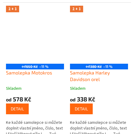
2 + 1
2 + 1
od
od
650 Kč
–11 %
380 Kč
–11 %
Samolepka Motokros
Samolepka Harley
Davidson orel
Skladem
Skladem
578 Kč
338 Kč
od
od
DETAIL
DETAIL
Ke každé samolepce si můžete
Ke každé samolepce si můžete
doplnit vlastní jméno, číslo, text
doplnit vlastní jméno, číslo, text