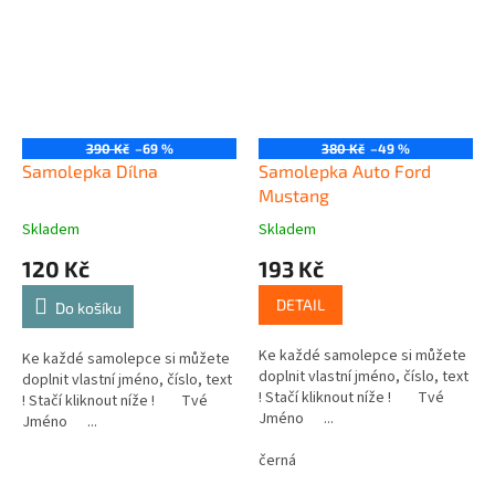
390 Kč
–69 %
380 Kč
–49 %
Samolepka Dílna
Samolepka Auto Ford
Mustang
Skladem
Skladem
120 Kč
193 Kč
DETAIL
Do košíku
Ke každé samolepce si můžete
Ke každé samolepce si můžete
doplnit vlastní jméno, číslo, text
doplnit vlastní jméno, číslo, text
! Stačí kliknout níže ! Tvé
! Stačí kliknout níže ! Tvé
Jméno ...
Jméno ...
černá