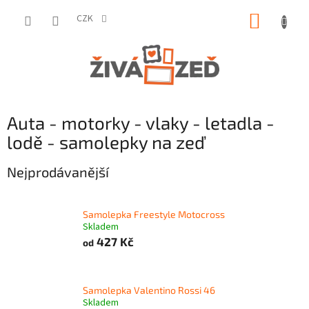
Přejít
NÁKUP
na
CZK
obsah
KOŠÍK
Auta - motorky - vlaky - letadla -
lodě - samolepky na zeď
Nejprodávanější
Samolepka Freestyle Motocross
Skladem
427 Kč
od
Samolepka Valentino Rossi 46
Skladem