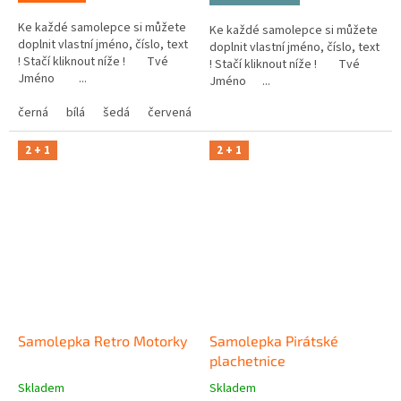
Ke každé samolepce si můžete
Ke každé samolepce si můžete
doplnit vlastní jméno, číslo, text
doplnit vlastní jméno, číslo, text
! Stačí kliknout níže ! Tvé
! Stačí kliknout níže ! Tvé
Jméno ...
Jméno ...
černá
bílá
šedá
červená
modrá
žlutá
zelená
růžová
2 + 1
2 + 1
Samolepka Retro Motorky
Samolepka Pirátské
plachetnice
Skladem
Skladem