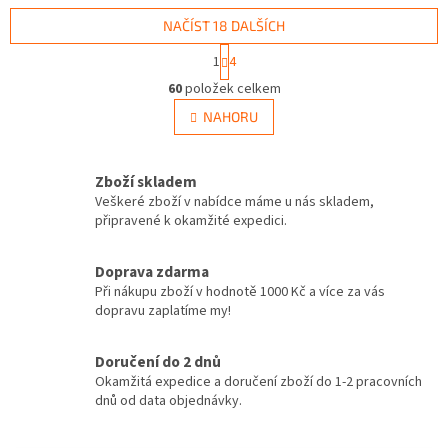
NAČÍST 18 DALŠÍCH
S
1
4
t
O
r
60
položek celkem
v
á
l
NAHORU
n
á
k
d
o
v
a
Zboží skladem
á
c
Veškeré zboží v nabídce máme u nás skladem,
n
í
připravené k okamžité expedici.
í
p
r
v
Doprava zdarma
k
Při nákupu zboží v hodnotě 1000 Kč a více za vás
y
dopravu zaplatíme my!
v
ý
Doručení do 2 dnů
p
Okamžitá expedice a doručení zboží do 1-2 pracovních
i
dnů od data objednávky.
s
u