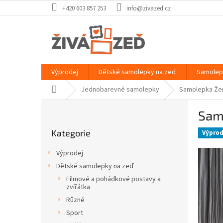
Přejít
+420 603 857 253
info@zivazed.cz
na
obsah
Výprodej
Dětské samolepky na zeď
Samolep
Domů
Jednobarevné samolepky
Samolepka Žen
P
Samo
o
Přeskočit
s
Kategorie
kategorie
Výprod
t
r
Výprodej
a
Dětské samolepky na zeď
n
Filmové a pohádkové postavy a
n
zvířátka
í
Různé
p
Sport
a