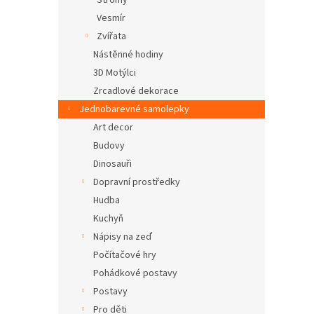
Stromy
Vesmír
Zvířata
Nástěnné hodiny
3D Motýlci
Zrcadlové dekorace
Jednobarevné samolepky
Art decor
Budovy
Dinosauři
Dopravní prostředky
Hudba
Kuchyň
Nápisy na zeď
Počítačové hry
Pohádkové postavy
Postavy
Pro děti