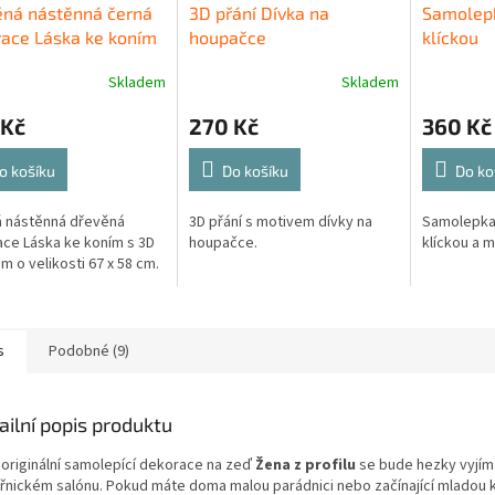
ěná nástěnná černá
3D přání Dívka na
Samolepk
ace Láska ke koním
houpačce
klíckou
Skladem
Skladem
 Kč
270 Kč
360 Kč
o košíku
Do košíku
Do ko
 nástěnná dřevěná
3D přání s motivem dívky na
Samolepka 
ce Láska ke koním s 3D
houpačce.
klíckou a m
m o velikosti 67 x 58 cm.
s
Podobné (9)
ailní popis produktu
 originální samolepící dekorace
na zeď
Žena z profilu
se bude hezky vyjíma
řnickém salónu.
Pokud máte doma malou parádnici nebo začínající mladou ka