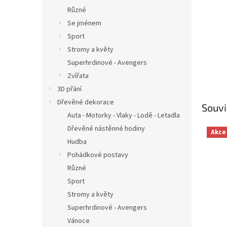
Různé
Se jménem
Sport
Stromy a květy
Superhrdinové - Avengers
Zvířata
3D přání
Dřevěné dekorace
Souvi
Auta - Motorky - Vlaky - Lodě - Letadla
Dřevěné nástěnné hodiny
Akce
Hudba
Pohádkové postavy
Různé
Sport
Stromy a květy
Superhrdinové - Avengers
Vánoce