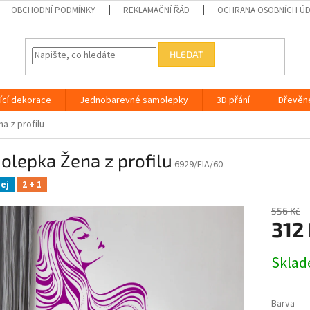
OBCHODNÍ PODMÍNKY
REKLAMAČNÍ ŘÁD
OCHRANA OSOBNÍCH Ú
HLEDAT
ící dekorace
Jednobarevné samolepky
3D přání
Dřevěn
a z profilu
lepka Žena z profilu
6929/FIA/60
ej
2 + 1
556 Kč
312
Měrná
Skla
cena:
Barva