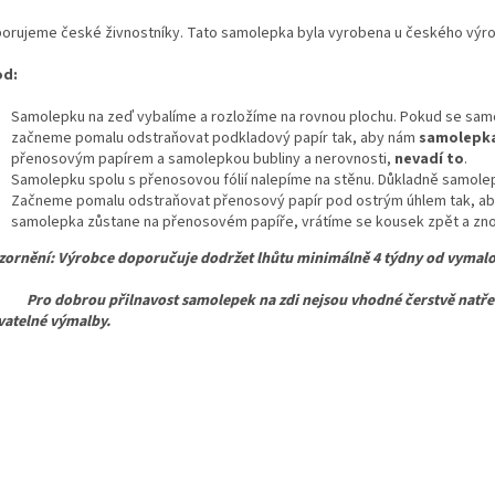
orujeme české živnostníky. Tato samolepka byla vyrobena u českého výr
od:
Samolepku na zeď vybalíme a rozložíme na rovnou plochu. Pokud se samo
začneme pomalu odstraňovat podkladový papír tak, aby nám
samolepka
přenosovým papírem a samolepkou bubliny a nerovnosti,
nevadí to
.
Samolepku spolu s přenosovou fólií nalepíme na stěnu. Důkladně samolepk
Začneme pomalu odstraňovat přenosový papír pod ostrým úhlem tak, ab
samolepka zůstane na přenosovém papíře, vrátíme se kousek zpět a znov
ornění: Výrobce doporučuje dodržet lhůtu minimálně 4 týdny od vymalo
dobrou přilnavost samolepek na zdi nejsou vhodné čerstvě natřené,
atelné výmalby.