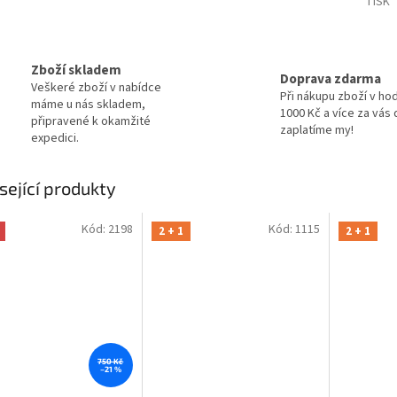
TISK
Zboží skladem
Doprava zdarma
Veškeré zboží v nabídce
Při nákupu zboží v ho
máme u nás skladem,
1000 Kč a více za vás
připravené k okamžité
zaplatíme my!
expedici.
sející produkty
Kód:
2198
Kód:
1115
2 + 1
2 + 1
750 Kč
–21 %