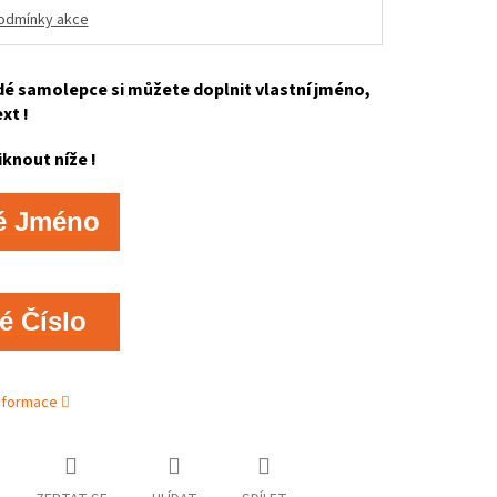
odmínky akce
é samolepce si můžete doplnit vlastní jméno,
ext !
iknout níže !
é Jméno
é Číslo
informace