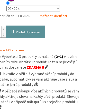
oručit do:
11.8.2026
Možnosti doručení
Přidat do košíku
kce 2+1 zdarma

Vyberte si 3 produkty označené
(2+1)
v levém
orním rohu obrázku produktu a ten nejlevnější
d nás dostanete
ZDARMA !!
🧨

Jakmile vložíte 3 vybrané akční produkty do
ošíku, automaticky se vám aktivuje vaše sleva a
latíte jen 2 produkty
💰

V případě nákupu více akčních produktů se vám
ždy aktivuje sleva na každý třetí produkt. Sleva je
latná i v případě nákupu 3 ks stejného produktu
