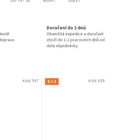
ZEPTAT SE
HLÍDAT
SDÍLET
Doručení do 2 dnů
dnotě
Okamžitá expedice a doručení
 dopravu
zboží do 1-2 pracovních dnů od
data objednávky.
Kód:
597
Kód:
839
2 + 1