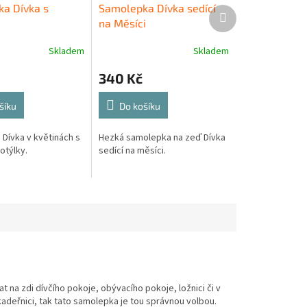
a Dívka s
Samolepka Dívka sedící
Další
na Měsíci
produkt
Skladem
Skladem
340 Kč
šíku
Do košíku
Dívka v květinách s
Hezká samolepka na zeď Dívka
otýlky.
sedící na měsíci.
t na zdi dívčího pokoje, obývacího pokoje, ložnici či v
deřnici, tak tato samolepka je tou správnou volbou.