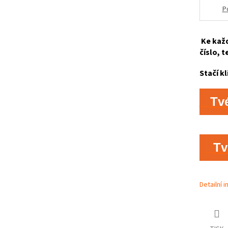
P
Ke každ
číslo, t
Stačí kl
Tv
Tv
Detailní 