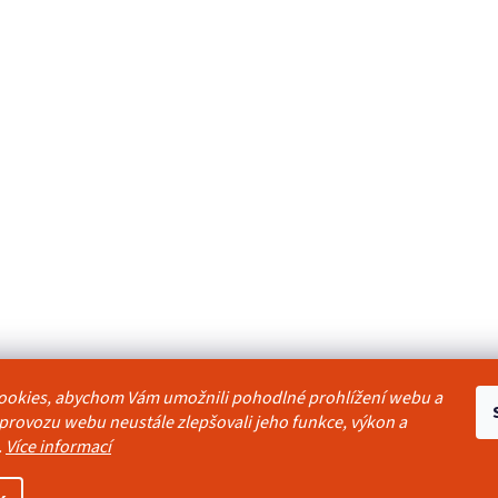
ookies, abychom Vám umožnili pohodlné prohlížení webu a
odmínky
Reklamační řád
Ochrana osobních údajů
Kontakty
Pravidla akc
 provozu webu neustále zlepšovali jeho funkce, výkon a
.
Více informací