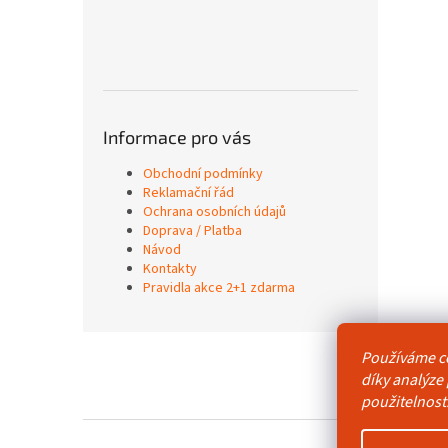
Informace pro vás
Obchodní podmínky
Reklamační řád
Ochrana osobních údajů
Doprava / Platba
Návod
Kontakty
Pravidla akce 2+1 zdarma
Z
Používáme c
á
Obchodní p
díky analýze
p
použitelnost
a
t