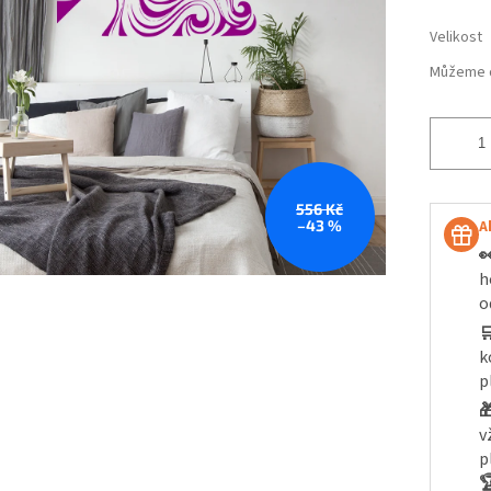
Velikost
Můžeme d
556 Kč
–43 %
A

h
o

k
p

v
p
