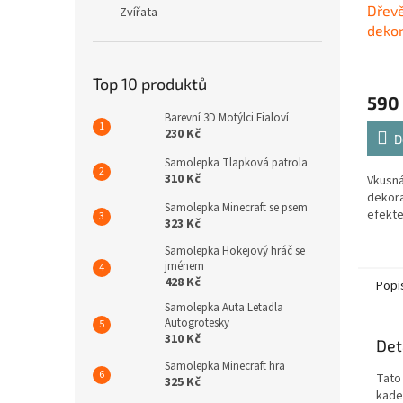
Dřev
Zvířata
dekor
Top 10 produktů
590
Barevní 3D Motýlci Fialoví
230 Kč
D
Samolepka Tlapková patrola
310 Kč
Vkusná
dekora
Samolepka Minecraft se psem
efekte
323 Kč
Samolepka Hokejový hráč se
jménem
428 Kč
Popi
Samolepka Auta Letadla
Autogrotesky
310 Kč
Det
Samolepka Minecraft hra
Tato
325 Kč
kade