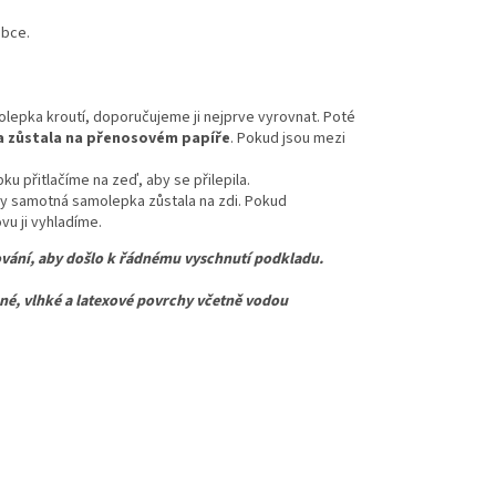
obce.
lepka kroutí, doporučujeme ji nejprve vyrovnat. Poté
 zůstala na přenosovém papíře
. Pokud jsou mezi
u přitlačíme na zeď, aby se přilepila.
y samotná samolepka zůstala na zdi. Pokud
u ji vyhladíme.
vání, aby došlo k řádnému vyschnutí podkladu.
 vlhké a latexové povrchy včetně vodou