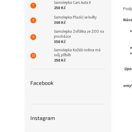
Samolepka Cars Auta II
250 Kč
Podp
Samolepka Plazící se květy
Náv
300 Kč
Samolepka Zvířátka ze ZOO na
procházce
350 Kč
Samolepka Každá rodina má
svůj příběh
258 Kč
Upoz
Pro 
Facebook
omyv
Instagram