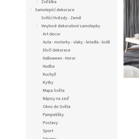
n
Zvířátka
e
Samolepící dekorace
l
Svítící Hvězdy - Země
Vinylové dekorativní samolepky
Art decor
Auta - motorky - vlaky - letadla - lodě
Dívčí dekorace
Halloween - Horor
Hudba
Kuchyň
Kytky
Mapa Světa
Nápisy na zeď
Okno do Světa
Pampelišky
Postavy
Sport