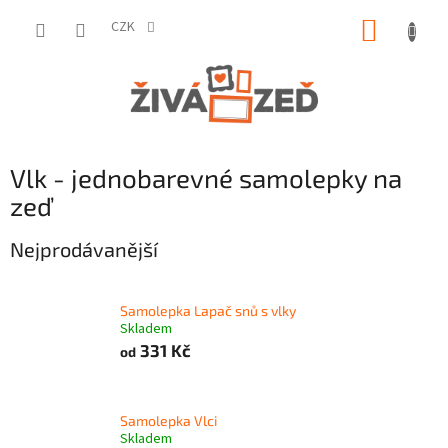
Přejít
NÁKUP
na
CZK
obsah
KOŠÍK
Vlk - jednobarevné samolepky na
zeď
Nejprodávanější
Samolepka Lapač snů s vlky
Skladem
331 Kč
od
Samolepka Vlci
Skladem