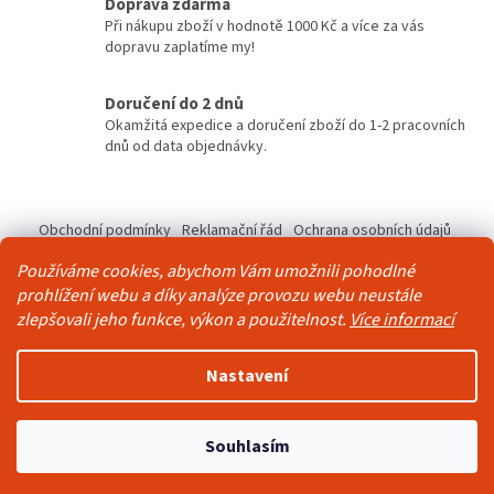
Doprava zdarma
p
Při nákupu zboží v hodnotě 1000 Kč a více za vás
r
dopravu zaplatíme my!
v
k
y
Doručení do 2 dnů
v
Okamžitá expedice a doručení zboží do 1-2 pracovních
ý
dnů od data objednávky.
p
i
Z
s
á
u
Obchodní podmínky
Reklamační řád
Ochrana osobních údajů
p
Kontakty
Pravidla akce 2+1 zdarma
Používáme cookies, abychom Vám umožnili pohodlné
a
prohlížení webu a díky analýze provozu webu neustále
t
zlepšovali jeho funkce, výkon a použitelnost.
Více informací
í
Vytvořil Shoptet
Nastavení
Copyright 2026
Živá Zeď
. Všechna práva vyhrazena.
Upravit
Souhlasím
nastavení cookies