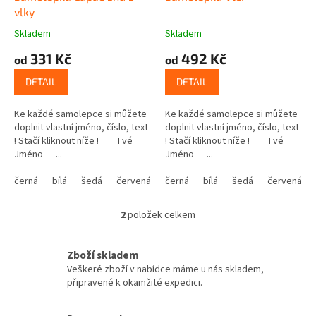
t
vlky
ů
Skladem
Skladem
331 Kč
492 Kč
od
od
DETAIL
DETAIL
Ke každé samolepce si můžete
Ke každé samolepce si můžete
doplnit vlastní jméno, číslo, text
doplnit vlastní jméno, číslo, text
! Stačí kliknout níže ! Tvé
! Stačí kliknout níže ! Tvé
Jméno ...
Jméno ...
černá
bílá
šedá
červená
modrá
černá
bílá
žlutá
šedá
zelená
červená
růžová
2
položek celkem
O
v
l
Zboží skladem
á
Veškeré zboží v nabídce máme u nás skladem,
d
připravené k okamžité expedici.
a
c
í