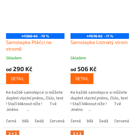
od
od
360 Kč
–19 %
570 Kč
–11 %
Samolepka Ptáčci na
Samolepka Listnatý strom
stromě
Skladem
Skladem
290 Kč
506 Kč
od
od
DETAIL
DETAIL
Ke každé samolepce si můžete
Ke každé samolepce si můžete
doplnit vlastní jméno, číslo, text
doplnit vlastní jméno, číslo, text
! Stačí kliknout níže ! Tvé
! Stačí kliknout níže ! Tvé
Jméno ...
Jméno ...
černá
bílá
šedá
červená
modrá
černá
bílá
žlutá
šedá
zelená
červená
růžová
2 + 1
2 + 1