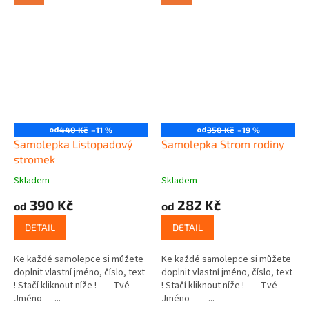
od
od
440 Kč
–11 %
350 Kč
–19 %
Samolepka Listopadový
Samolepka Strom rodiny
stromek
Skladem
Skladem
390 Kč
282 Kč
od
od
DETAIL
DETAIL
Ke každé samolepce si můžete
Ke každé samolepce si můžete
doplnit vlastní jméno, číslo, text
doplnit vlastní jméno, číslo, text
! Stačí kliknout níže ! Tvé
! Stačí kliknout níže ! Tvé
Jméno ...
Jméno ...