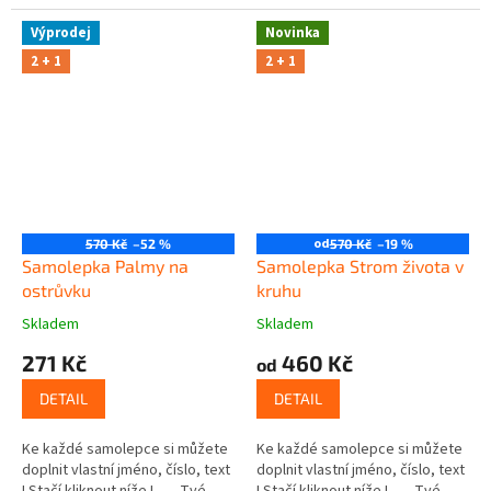
Výprodej
Novinka
2 + 1
2 + 1
od
570 Kč
–52 %
570 Kč
–19 %
Samolepka Palmy na
Samolepka Strom života v
ostrůvku
kruhu
Skladem
Skladem
271 Kč
460 Kč
od
DETAIL
DETAIL
Ke každé samolepce si můžete
Ke každé samolepce si můžete
doplnit vlastní jméno, číslo, text
doplnit vlastní jméno, číslo, text