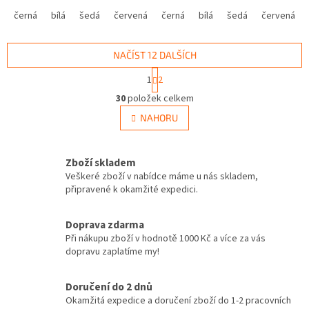
černá
bílá
šedá
červená
modrá
černá
bílá
žlutá
šedá
zelená
červená
růžová
NAČÍST 12 DALŠÍCH
S
1
2
t
O
r
30
položek celkem
v
á
l
NAHORU
n
á
k
d
o
v
a
Zboží skladem
á
c
Veškeré zboží v nabídce máme u nás skladem,
n
í
připravené k okamžité expedici.
í
p
r
v
Doprava zdarma
k
Při nákupu zboží v hodnotě 1000 Kč a více za vás
y
dopravu zaplatíme my!
v
ý
Doručení do 2 dnů
p
Okamžitá expedice a doručení zboží do 1-2 pracovních
i