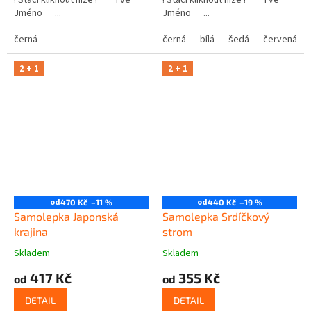
! Stačí kliknout níže ! Tvé
! Stačí kliknout níže ! Tvé
Jméno ...
Jméno ...
černá
černá
bílá
šedá
červená
2 + 1
2 + 1
od
od
470 Kč
–11 %
440 Kč
–19 %
Samolepka Japonská
Samolepka Srdíčkový
krajina
strom
Skladem
Skladem
417 Kč
355 Kč
od
od
DETAIL
DETAIL