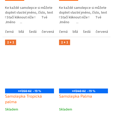
Ke každé samolepce si můžete
Ke každé samolepce si můžete
doplnit vlastní jméno, číslo, text
doplnit vlastní jméno, číslo, text
! Stačí kliknout níže ! Tvé
! Stačí kliknout níže ! Tvé
Jméno ...
Jméno ...
černá
bílá
šedá
červená
modrá
černá
bílá
žlutá
šedá
zelená
červená
růžová
2 + 1
2 + 1
od
od
350 Kč
–19 %
340 Kč
–19 %
Samolepka Tropická
Samolepka Palma
palma
Skladem
Skladem