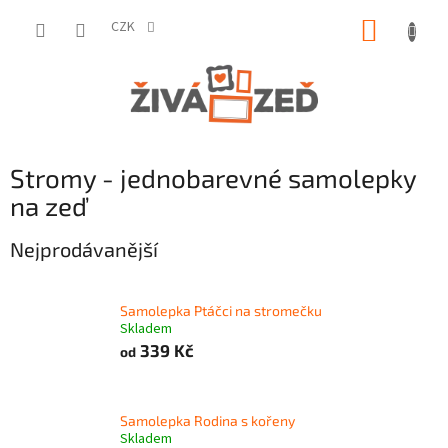
Přejít
NÁKUP
na
CZK
obsah
KOŠÍK
Stromy - jednobarevné samolepky
na zeď
Nejprodávanější
Samolepka Ptáčci na stromečku
Skladem
339 Kč
od
Samolepka Rodina s kořeny
Skladem