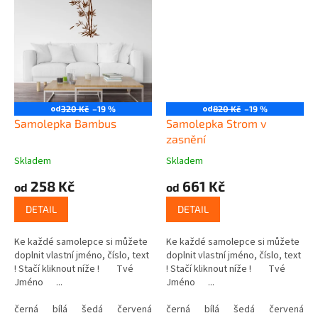
od
od
320 Kč
–19 %
820 Kč
–19 %
Samolepka Bambus
Samolepka Strom v
zasnění
Skladem
Skladem
258 Kč
661 Kč
od
od
DETAIL
DETAIL
Ke každé samolepce si můžete
Ke každé samolepce si můžete
doplnit vlastní jméno, číslo, text
doplnit vlastní jméno, číslo, text
! Stačí kliknout níže ! Tvé
! Stačí kliknout níže ! Tvé
Jméno ...
Jméno ...
černá
bílá
šedá
červená
modrá
černá
bílá
žlutá
šedá
zelená
červená
růžová