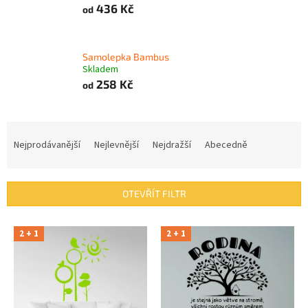
436 Kč
od
Samolepka Bambus
Skladem
258 Kč
od
Ř
a
Nejprodávanější
Nejlevnější
Nejdražší
Abecedně
z
e
n
OTEVŘÍT FILTR
í
p
V
r
2 + 1
2 + 1
ý
o
p
d
i
u
s
k
p