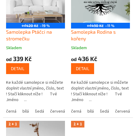
t
r
ů
o
d
u
od
od
420 Kč
–19 %
490 Kč
–11 %
k
Samolepka Ptáčci na
Samolepka Rodina s
t
stromečku
kořeny
ů
Skladem
Skladem
339 Kč
436 Kč
od
od
DETAIL
DETAIL
Ke každé samolepce si můžete
Ke každé samolepce si můžete
doplnit vlastní jméno, číslo, text
doplnit vlastní jméno, číslo, text
! Stačí kliknout níže ! Tvé
! Stačí kliknout níže ! Tvé
Jméno ...
Jméno ...
černá
bílá
šedá
červená
modrá
černá
bílá
žlutá
šedá
zelená
červená
růžová
2 + 1
2 + 1