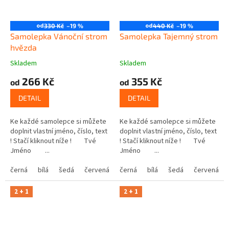
od
od
330 Kč
–19 %
440 Kč
–19 %
Samolepka Vánoční strom
Samolepka Tajemný strom
hvězda
Skladem
Skladem
266 Kč
355 Kč
od
od
DETAIL
DETAIL
Ke každé samolepce si můžete
Ke každé samolepce si můžete
doplnit vlastní jméno, číslo, text
doplnit vlastní jméno, číslo, text
! Stačí kliknout níže ! Tvé
! Stačí kliknout níže ! Tvé
Jméno ...
Jméno ...
černá
bílá
šedá
červená
modrá
černá
bílá
žlutá
šedá
zelená
červená
růžová
2 + 1
2 + 1