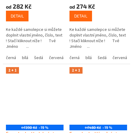
282 Kč
274 Kč
od
od
DETAIL
DETAIL
Ke každé samolepce si můžete
Ke každé samolepce si můžete
doplnit vlastní jméno, číslo, text
doplnit vlastní jméno, číslo, text
! Stačí kliknout níže ! Tvé
! Stačí kliknout níže ! Tvé
Jméno ...
Jméno ...
černá
bílá
šedá
červená
modrá
černá
bílá
žlutá
šedá
zelená
červená
růžová
2 + 1
2 + 1
od
od
390 Kč
–19 %
480 Kč
–19 %