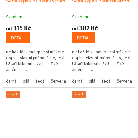
Samolepka Hudební strom
Samolepka Vánoční strom
Skladem
Skladem
315 Kč
387 Kč
od
od
DETAIL
DETAIL
Ke každé samolepce si můžete
Ke každé samolepce si můžete
doplnit vlastní jméno, číslo, text
doplnit vlastní jméno, číslo, text
! Stačí kliknout níže ! Tvé
! Stačí kliknout níže ! Tvé
Jméno ...
Jméno ...
černá
bílá
šedá
červená
modrá
černá
bílá
žlutá
šedá
zelená
červená
růžová
2 + 1
2 + 1