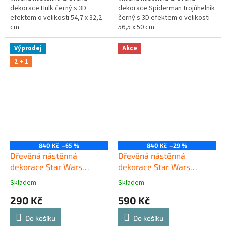
dekorace Hulk černý s 3D
dekorace Spiderman trojúhelník
efektem o velikosti 54,7 x 32,2
černý s 3D efektem o velikosti
cm.
56,5 x 50 cm.
Výprodej
Akce
2 + 1
840 Kč
–65 %
840 Kč
–29 %
Dřevěná nástěnná
Dřevěná nástěnná
dekorace Star Wars
dekorace Star Wars
Mandalorian černý
Mandalorian
Skladem
Skladem
290 Kč
590 Kč
Do košíku
Do košíku