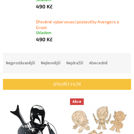
Skladem
490 Kč
Dřevěné vybarvovací postavičky Avengers a
Groot
Skladem
490 Kč
Ř
a
Nejprodávanější
Nejlevnější
Nejdražší
Abecedně
z
e
n
OTEVŘÍT FILTR
í
p
V
r
Akce
ý
o
p
d
i
u
s
k
p