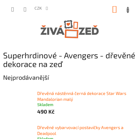
Přejít
NÁKUP
na
CZK
obsah
KOŠÍK
Superhrdinové - Avengers - dřevěné
dekorace na zeď
Nejprodávanější
Dřevěná nástěnná černá dekorace Star Wars
Mandalorian malý
Skladem
490 Kč
Dřevěné vybarvovací postavičky Avengers a
Deadpool