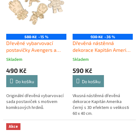
580 Kč
–15 %
930 Kč
–36 %
Dřevěné vybarvovací
Dřevěná nástěnná
postavičky Avengers a
dekorace Kapitán Amerika
Groot
černý
Skladem
Skladem
490 Kč
590 Kč
Do košíku
Do košíku
Originální dřevěná vybarvovací
Vkusná nástěnná dřevěná
sada postaviček s motivem
dekorace Kapitán Amerika
komiksových hrdinů.
černý s 3D efektem o velikosti
60 x 40 cm.
Akce