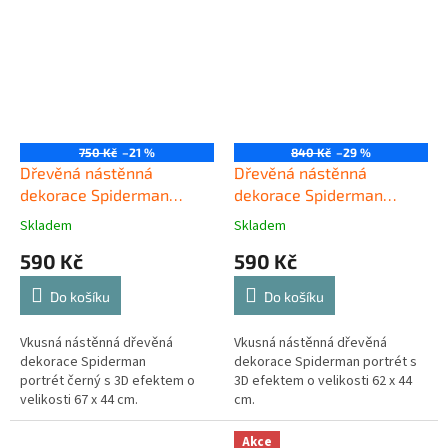
750 Kč
–21 %
840 Kč
–29 %
Dřevěná nástěnná
Dřevěná nástěnná
dekorace Spiderman
dekorace Spiderman
portrét černý
portrét
Skladem
Skladem
590 Kč
590 Kč
Do košíku
Do košíku
Vkusná nástěnná dřevěná
Vkusná nástěnná dřevěná
dekorace Spiderman
dekorace Spiderman portrét s
portrét černý s 3D efektem o
3D efektem o velikosti 62 x 44
velikosti 67 x 44 cm.
cm.
Akce