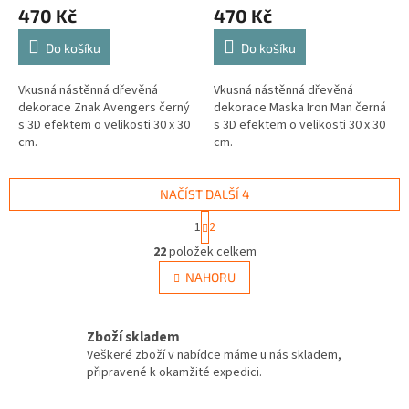
470 Kč
470 Kč
Do košíku
Do košíku
Vkusná nástěnná dřevěná
Vkusná nástěnná dřevěná
dekorace Znak Avengers černý
dekorace Maska Iron Man černá
s 3D efektem o velikosti 30 x 30
s 3D efektem o velikosti 30 x 30
cm.
cm.
NAČÍST DALŠÍ 4
S
1
2
t
O
r
22
položek celkem
v
á
l
NAHORU
n
á
k
d
o
v
a
Zboží skladem
á
c
Veškeré zboží v nabídce máme u nás skladem,
n
í
připravené k okamžité expedici.
í
p
r