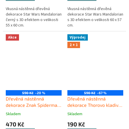
Vkusná nástěnná dřevěná
Vkusná nástěnná dřevěná
dekorace Star Wars Mandalorian
dekorace Star Wars Mandalorian
černý s 3D efektem o velikosti
s 3D efektem o velikosti 60 x 57
55 x 60 cm.
cm.
Akce
Výprodej
2 + 1
590 Kč
–20 %
590 Kč
–67 %
Dřevěná nástěnná
Dřevěná nástěnná
dekorace Znak Spiderman
dekorace Thorovo kladivo
černý
černé
Skladem
Skladem
470 Kč
190 Kč