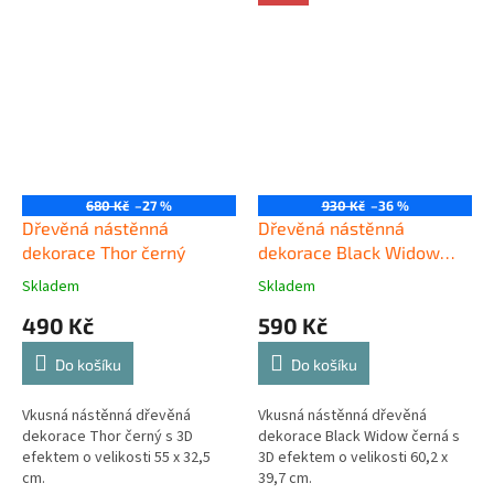
680 Kč
–27 %
930 Kč
–36 %
Dřevěná nástěnná
Dřevěná nástěnná
dekorace Thor černý
dekorace Black Widow
černá
Skladem
Skladem
490 Kč
590 Kč
Do košíku
Do košíku
Vkusná nástěnná dřevěná
Vkusná nástěnná dřevěná
dekorace Thor černý s 3D
dekorace Black Widow černá s
efektem o velikosti 55 x 32,5
3D efektem o velikosti 60,2 x
cm.
39,7 cm.