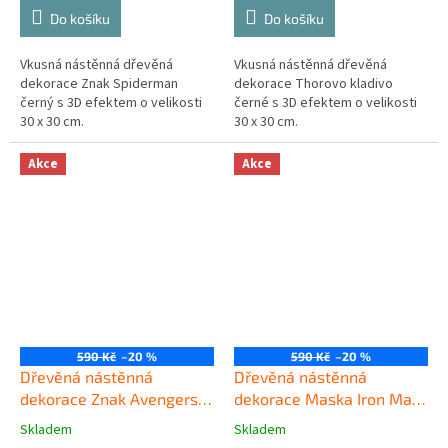
Do košíku
Do košíku
Vkusná nástěnná dřevěná
Vkusná nástěnná dřevěná
dekorace Znak Spiderman
dekorace Thorovo kladivo
černý s 3D efektem o velikosti
černé s 3D efektem o velikosti
30 x 30 cm.
30 x 30 cm.
Akce
Akce
590 Kč
–20 %
590 Kč
–20 %
Dřevěná nástěnná
Dřevěná nástěnná
dekorace Znak Avengers
dekorace Maska Iron Man
černý
černá
Skladem
Skladem