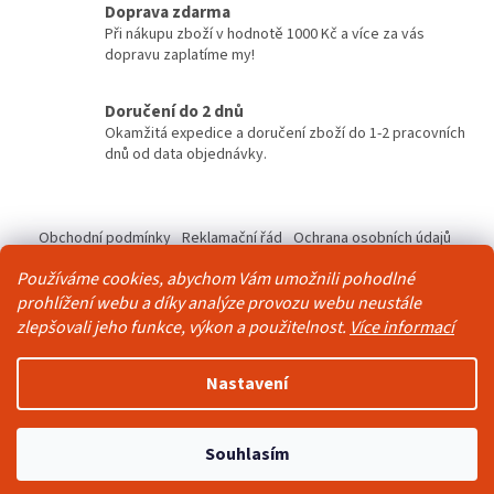
v
Doprava zdarma
k
Při nákupu zboží v hodnotě 1000 Kč a více za vás
y
dopravu zaplatíme my!
v
ý
Doručení do 2 dnů
p
Okamžitá expedice a doručení zboží do 1-2 pracovních
i
dnů od data objednávky.
s
u
Z
á
Obchodní podmínky
Reklamační řád
Ochrana osobních údajů
p
Kontakty
Pravidla akce 2+1 zdarma
Používáme cookies, abychom Vám umožnili pohodlné
a
prohlížení webu a díky analýze provozu webu neustále
t
zlepšovali jeho funkce, výkon a použitelnost.
Více informací
í
Vytvořil Shoptet
Nastavení
Copyright 2026
Živá Zeď
. Všechna práva vyhrazena.
Upravit
Souhlasím
nastavení cookies