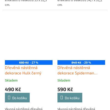
efektem o velikosti 55 x 32,5
efektem o velikosti 54,7 x 32,2
cm.
cm.
680 Kč
–27 %
840 Kč
–29 %
Dřevěná nástěnná
Dřevěná nástěnná
dekorace Hulk černý
dekorace Spiderman
trojúhelník černý
Skladem
Skladem
490 Kč
590 Kč
Do košíku
Do košíku
Vkusná nástěnná dřevěná
Vkusná nástěnná dřevěná