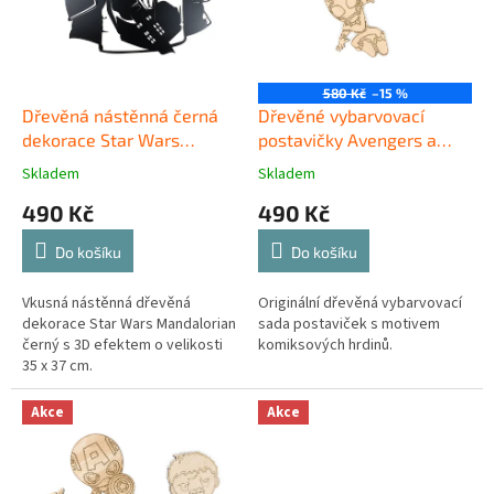
t
r
ů
o
d
u
580 Kč
–15 %
k
Dřevěná nástěnná černá
Dřevěné vybarvovací
t
dekorace Star Wars
postavičky Avengers a
ů
Mandalorian malý
Deadpool
Skladem
Skladem
490 Kč
490 Kč
Do košíku
Do košíku
Vkusná nástěnná dřevěná
Originální dřevěná vybarvovací
dekorace Star Wars Mandalorian
sada postaviček s motivem
černý s 3D efektem o velikosti
komiksových hrdinů.
35 x 37 cm.
Akce
Akce