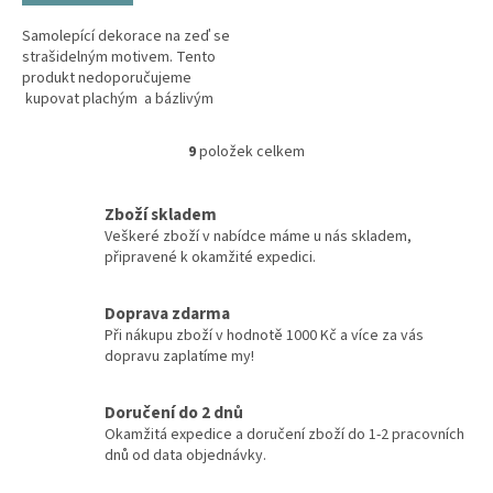
Samolepící dekorace na zeď se
strašidelným motivem. Tento
produkt nedoporučujeme
kupovat plachým a bázlivým
osobám.
9
položek celkem
O
v
l
Zboží skladem
á
Veškeré zboží v nabídce máme u nás skladem,
d
připravené k okamžité expedici.
a
c
í
Doprava zdarma
p
Při nákupu zboží v hodnotě 1000 Kč a více za vás
r
dopravu zaplatíme my!
v
k
y
Doručení do 2 dnů
v
Okamžitá expedice a doručení zboží do 1-2 pracovních
ý
dnů od data objednávky.
p