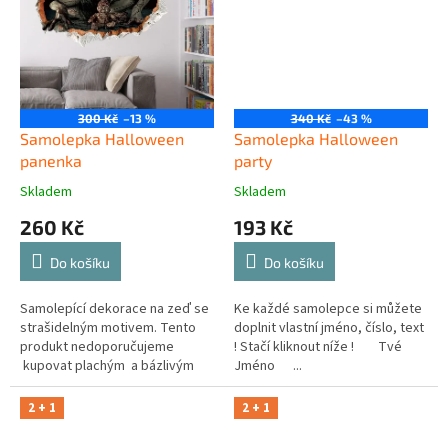
300 Kč
–13 %
340 Kč
–43 %
Samolepka Halloween
Samolepka Halloween
panenka
party
Skladem
Skladem
260 Kč
193 Kč
Do košíku
Do košíku
Samolepící dekorace na zeď se
Ke každé samolepce si můžete
strašidelným motivem. Tento
doplnit vlastní jméno, číslo, text
produkt nedoporučujeme
! Stačí kliknout níže ! Tvé
kupovat plachým a bázlivým
Jméno ...
osobám.
2 + 1
2 + 1