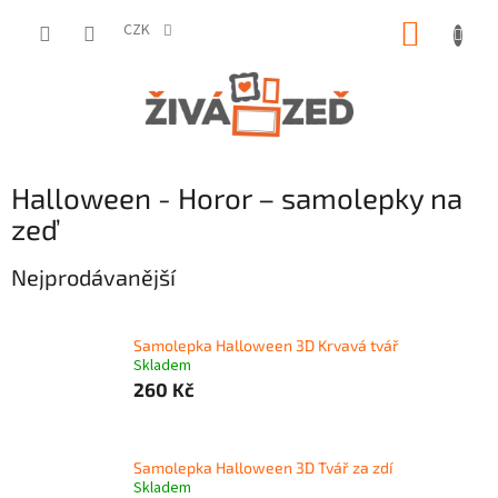
Přejít
NÁKUP
na
CZK
obsah
KOŠÍK
Halloween - Horor – samolepky na
zeď
Nejprodávanější
Samolepka Halloween 3D Krvavá tvář
Skladem
260 Kč
Samolepka Halloween 3D Tvář za zdí
Skladem