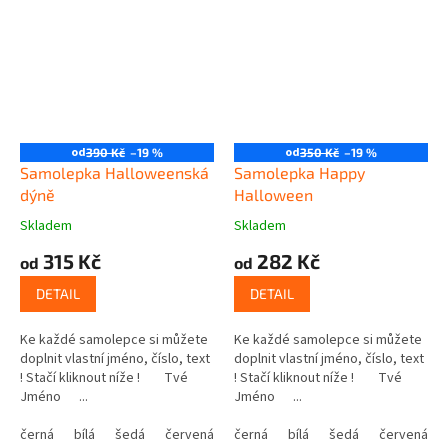
od
od
390 Kč
–19 %
350 Kč
–19 %
Samolepka Halloweenská
Samolepka Happy
dýně
Halloween
Skladem
Skladem
315 Kč
282 Kč
od
od
DETAIL
DETAIL
Ke každé samolepce si můžete
Ke každé samolepce si můžete
doplnit vlastní jméno, číslo, text
doplnit vlastní jméno, číslo, text
! Stačí kliknout níže ! Tvé
! Stačí kliknout níže ! Tvé
Jméno ...
Jméno ...
černá
bílá
šedá
červená
modrá
černá
bílá
žlutá
šedá
zelená
červená
růžová