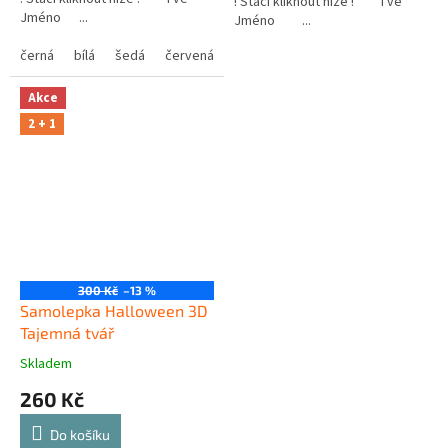
! Stačí kliknout níže ! Tvé
Jméno ...
Jméno ...
černá
bílá
šedá
červená
modrá
žlutá
zelená
růžová
Akce
2 + 1
300 Kč
–13 %
Samolepka Halloween 3D
Tajemná tvář
Skladem
260 Kč
Do košíku