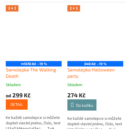
2 + 1
2 + 1
od
370 Kč
–19 %
340 Kč
–19 %
Samolepka The Walking
Samolepka Halloween
Death
party
Skladem
Skladem
299 Kč
274 Kč
od
DETAIL
Do košíku
Ke každé samolepce si můžete
Ke každé samolepce si můžete
doplnit vlastní jméno, číslo, text
doplnit vlastní jméno, číslo, text
! Stačí kliknout níže ! Tvé