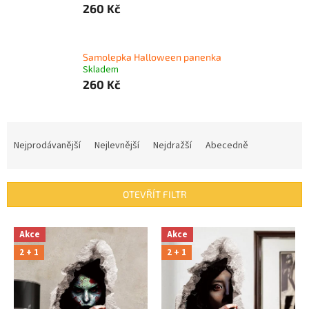
260 Kč
Samolepka Halloween panenka
Skladem
260 Kč
Ř
a
Nejprodávanější
Nejlevnější
Nejdražší
Abecedně
z
e
n
OTEVŘÍT FILTR
í
p
V
r
Akce
Akce
ý
o
2 + 1
2 + 1
p
d
i
u
s
k
p