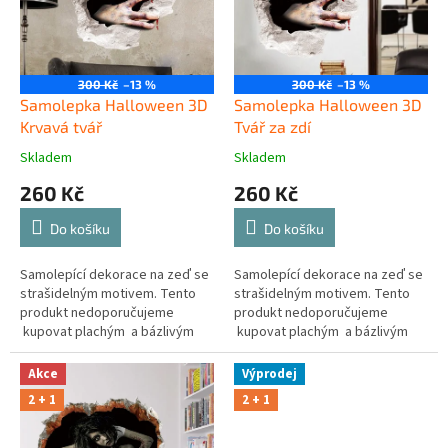
t
r
ů
o
d
u
300 Kč
–13 %
300 Kč
–13 %
k
Samolepka Halloween 3D
Samolepka Halloween 3D
t
Krvavá tvář
Tvář za zdí
ů
Skladem
Skladem
260 Kč
260 Kč
Do košíku
Do košíku
Samolepící dekorace na zeď se
Samolepící dekorace na zeď se
strašidelným motivem. Tento
strašidelným motivem. Tento
produkt nedoporučujeme
produkt nedoporučujeme
kupovat plachým a bázlivým
kupovat plachým a bázlivým
osobám.
osobám.
Akce
Výprodej
2 + 1
2 + 1