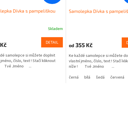
lepka Dívka s pampeliškou
Samolepka Dívka s pampeli
Skladem
DETAIL
 Kč
355 Kč
od
dé samolepce si můžete doplnit
Ke každé samolepce si můžete do
 jméno, číslo, text ! Stačí kliknout
vlastní jméno, číslo, text ! Stačí kli
! Tvé Jméno ...
níže ! Tvé Jméno ...
černá
bílá
šedá
červená
O
v
l
á
d
a
c