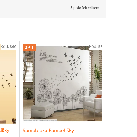
5
položek celkem
Kód:
866
Kód:
99
2 + 1
išky
Samolepka Pampelišky