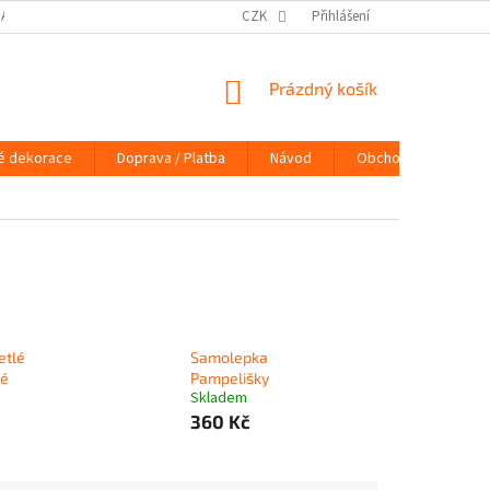
DAJŮ
DOPRAVA / PLATBA
NÁVOD
CZK
Přihlášení
KONTAKTY
PRAVIDLA 
NÁKUPNÍ
Prázdný košík
KOŠÍK
é dekorace
Doprava / Platba
Návod
Obchodní podmínky
etlé
Samolepka
dé
Pampelišky
Skladem
360 Kč