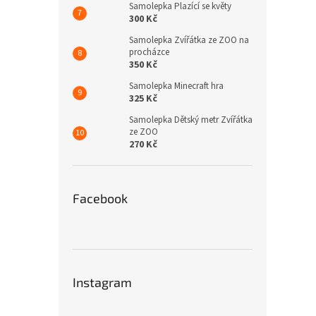
Samolepka Plazící se květy
300 Kč
Samolepka Zvířátka ze ZOO na
procházce
350 Kč
Samolepka Minecraft hra
325 Kč
Samolepka Dětský metr Zvířátka
ze ZOO
270 Kč
Facebook
Instagram