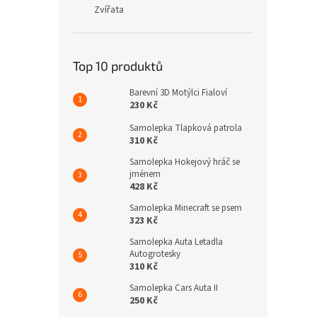
Zvířata
Top 10 produktů
Barevní 3D Motýlci Fialoví
230 Kč
Samolepka Tlapková patrola
310 Kč
Samolepka Hokejový hráč se
jménem
428 Kč
Samolepka Minecraft se psem
323 Kč
Samolepka Auta Letadla
Autogrotesky
310 Kč
Samolepka Cars Auta II
250 Kč