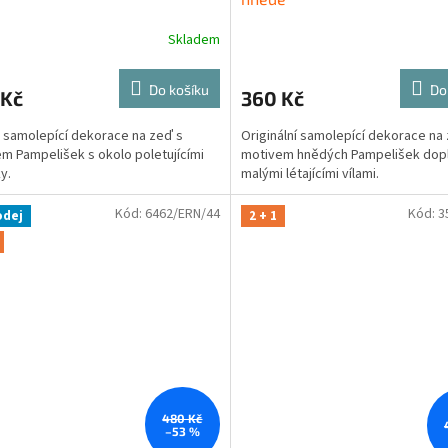
Skladem
Do košíku
Do
 Kč
360 Kč
 samolepící dekorace na zeď s
Originální samolepící dekorace na
m Pampelišek s okolo poletujícími
motivem hnědých Pampelišek dop
y.
malými létajícími vílami.
Kód:
6462/ERN/44
Kód:
3
odej
2 + 1
480 Kč
–53 %