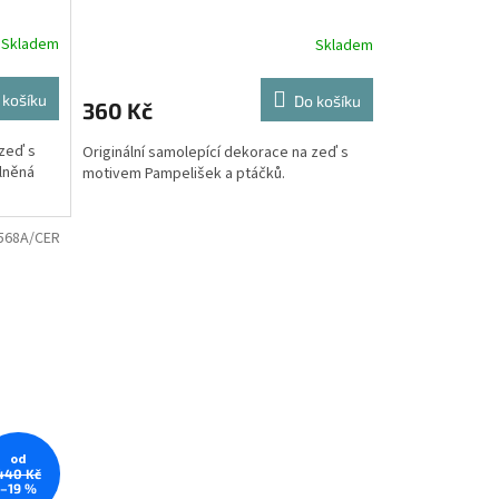
Skladem
Skladem
 košíku
Do košíku
360 Kč
 zeď s
Originální samolepící dekorace na zeď s
lněná
motivem Pampelišek a ptáčků.
568A/CER
od
440 Kč
–19 %