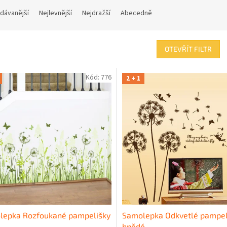
dávanější
Nejlevnější
Nejdražší
Abecedně
OTEVŘÍT FILTR
Kód:
776
2 + 1
lepka Rozfoukané pampelišky
Samolepka Odkvetlé pampel
hnědé