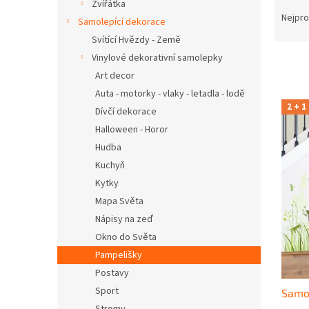
Ř
n
Zvířátka
a
e
Nejpro
Samolepící dekorace
z
l
Svítící Hvězdy - Země
e
Vinylové dekorativní samolepky
n
Art decor
í
p
Auta - motorky - vlaky - letadla - lodě
V
r
2 + 1
Dívčí dekorace
ý
o
p
Halloween - Horor
d
i
Hudba
u
s
Kuchyň
k
p
t
Kytky
r
ů
Mapa Světa
o
Nápisy na zeď
d
u
Okno do Světa
k
Pampelišky
t
Postavy
ů
Sport
Samo