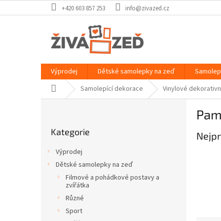
Přejít
+420 603 857 253
info@zivazed.cz
na
obsah
Výprodej
Dětské samolepky na zeď
Samolep
Domů
Samolepící dekorace
Vinylové dekorativ
P
Pam
o
Přeskočit
s
Kategorie
kategorie
Nejpr
t
r
Výprodej
a
Dětské samolepky na zeď
n
Filmové a pohádkové postavy a
n
zvířátka
í
Různé
p
Sport
a