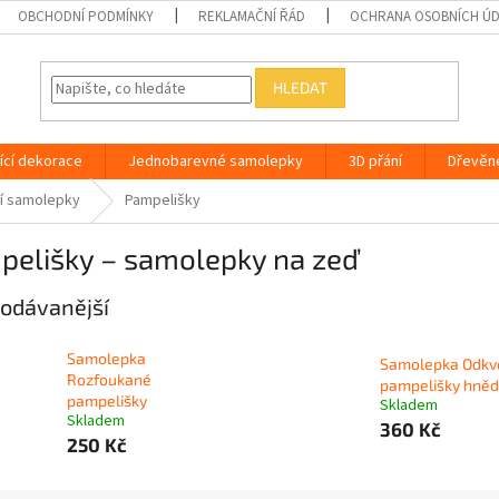
OBCHODNÍ PODMÍNKY
REKLAMAČNÍ ŘÁD
OCHRANA OSOBNÍCH Ú
HLEDAT
ící dekorace
Jednobarevné samolepky
3D přání
Dřevěn
ní samolepky
Pampelišky
pelišky – samolepky na zeď
odávanější
Samolepka
Samolepka Odkv
Rozfoukané
pampelišky hně
pampelišky
Skladem
Skladem
360 Kč
250 Kč