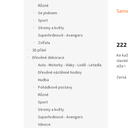
Různé
Samo
Se jménem
Sport
Stromy a květy
Superhrdinové - Avengers
Zvířata
222
3D přání
Ke kaž
Dřevěné dekorace
vlastní
Auta - Motorky - Vlaky - Lodě - Letadla
níže 
Dřevěné nástěnné hodiny
černá
Hudba
Pohádkové postavy
Různé
Sport
Stromy a květy
Superhrdinové - Avengers
Vánoce