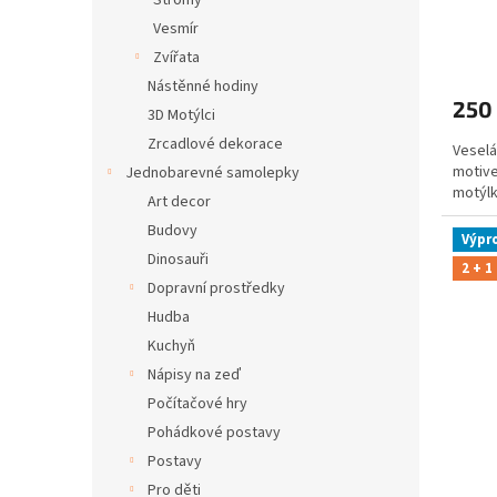
Stromy
Vesmír
Zvířata
Nástěnné hodiny
250
3D Motýlci
Zrcadlové dekorace
Veselá
motive
Jednobarevné samolepky
motýlk
Art decor
Budovy
Výpr
Dinosauři
2 + 1
Dopravní prostředky
Hudba
Kuchyň
Nápisy na zeď
Počítačové hry
Pohádkové postavy
Postavy
Pro děti