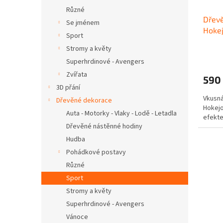
Různé
Dřev
Se jménem
Hokej
Sport
Stromy a květy
Superhrdinové - Avengers
Zvířata
590
3D přání
Vkusn
Dřevěné dekorace
Hokejo
Auta - Motorky - Vlaky - Lodě - Letadla
efekte
Dřevěné nástěnné hodiny
Hudba
Pohádkové postavy
Různé
Sport
Stromy a květy
Superhrdinové - Avengers
Vánoce