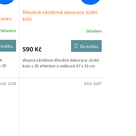
Dřevěná nástěnná dekorace Jízdní
canes
kolo
Skladem
Skladem
 košíku
Do košíku
590 Kč
ce
Vkusná nástěnná dřevěná dekorace Jízdní
s 3D
kolo s 3D efektem o velikosti 67 x 39 cm.
Kód:
2158
Kód:
2047