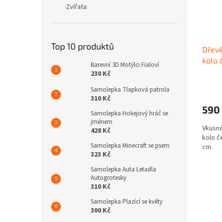
Zvířata
Top 10 produktů
Dřevě
kolo 
Barevní 3D Motýlci Fialoví
230 Kč
Samolepka Tlapková patrola
310 Kč
590
Samolepka Hokejový hráč se
jménem
Vkusná
428 Kč
kolo č
Samolepka Minecraft se psem
cm.
323 Kč
Samolepka Auta Letadla
Autogrotesky
310 Kč
Samolepka Plazící se květy
300 Kč