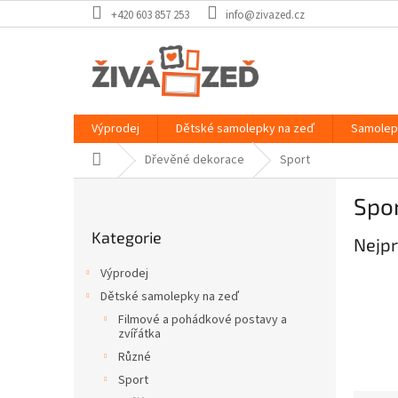
Přejít
+420 603 857 253
info@zivazed.cz
na
obsah
Výprodej
Dětské samolepky na zeď
Samolep
Domů
Dřevěné dekorace
Sport
P
Spor
o
Přeskočit
s
Kategorie
kategorie
Nejpr
t
r
Výprodej
a
Dětské samolepky na zeď
n
Filmové a pohádkové postavy a
n
zvířátka
í
Různé
p
Sport
a