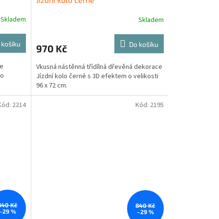
Skladem
Skladem
 košíku
Do košíku
970 Kč
ce
Vkusná nástěnná třídílná dřevěná dekorace
 o
Jízdní kolo černé s 3D efektem o velikosti
96 x 72 cm.
Kód:
2214
Kód:
2195
840 Kč
840 Kč
–29 %
–29 %