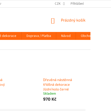
DAJŮ
DOPRAVA / PLATBA
NÁVOD
CZK
Přihlášení
KONTAKTY
PRAVIDLA 
NÁKUPNÍ
Prázdný košík
KOŠÍK
é dekorace
Doprava / Platba
Návod
Obchodní podmínky
ná
Dřevěná nástěnná
ový
třídílná dekorace
Jízdní kolo černé
Skladem
970 Kč