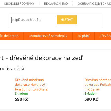
OBCHODNÍ PODMÍNKY
REKLAMAČNÍ ŘÁD
OCHRANA OSOBNÍCH Ú
HLEDAT
ící dekorace
Jednobarevné samolepky
3D přání
Dřevěn
t - dřevěné dekorace na zeď
odávanější
Dřevěná nástěnná
Dřevěná nástěn
dekorace Hokejový
dekorace Fotbal
tým Edmonton Oilers
míč černý
Skladem
Skladem
590 Kč
590 Kč