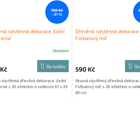
750 Kč
–21 %
ná nástěnná dekorace Jízdní
Dřevěná nástěnná dekorace
černé
Fotbalový míč
Skladem
Do košíku
Do
 Kč
590 Kč
 nástěnná dřevěná dekorace Jízdní
Vkusná nástěnná dřevěná dekora
erné s 3D efektem o velikosti 67 x 39
Fotbalový míč s 3D efektem o velik
60 cm.
O
v
l
á
d
a