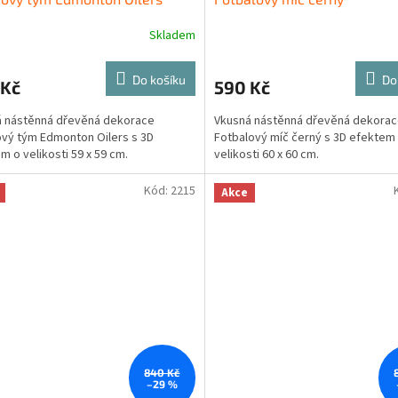
Skladem
Do košíku
Do
 Kč
590 Kč
á nástěnná dřevěná dekorace
Vkusná nástěnná dřevěná dekora
vý tým Edmonton Oilers s 3D
Fotbalový míč černý s 3D efektem
m o velikosti 59 x 59 cm.
velikosti 60 x 60 cm.
Kód:
2215
Akce
840 Kč
–29 %