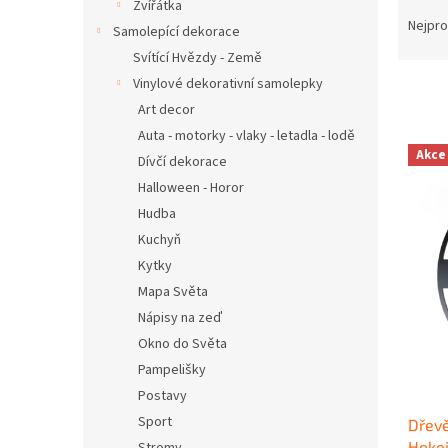
Ř
n
Zvířátka
a
e
Nejpro
Samolepící dekorace
z
l
Svítící Hvězdy - Země
e
Vinylové dekorativní samolepky
n
Art decor
í
p
Auta - motorky - vlaky - letadla - lodě
V
r
Akce
Dívčí dekorace
ý
o
p
Halloween - Horor
d
i
Hudba
u
s
Kuchyň
k
p
t
Kytky
r
ů
Mapa Světa
o
Nápisy na zeď
d
u
Okno do Světa
k
Pampelišky
t
Postavy
ů
Sport
Dřev
Hokej