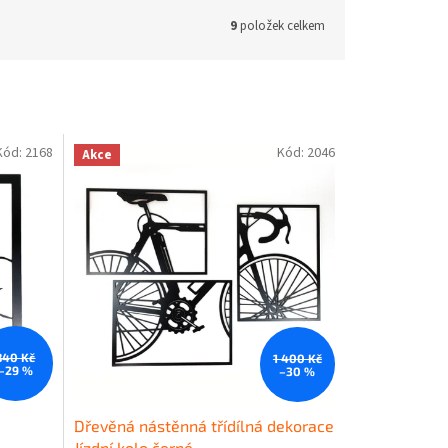
9
položek celkem
Kód:
2168
Kód:
2046
Akce
840 Kč
1 400 Kč
–29 %
–30 %
Dřevěná nástěnná třídílná dekorace
Jízdní kolo černé