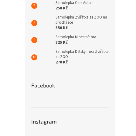
Samolepka Cars Auta II
250 Kč
Samolepka Zvířátka ze ZOO na
procházce
350 Kč
Samolepka Minecraft hra
325 Kč
Samolepka Dětský metr Zvířátka
ze ZOO
270 Kč
Facebook
Instagram