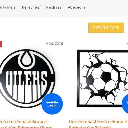
dávanější
Nejlevnější
Nejdražší
Abecedně
OTEVŘÍT FILTR
Kód:
2216
840 Kč
–29 %
ěná nástěnná dekorace
Dřevěná nástěnná dekorace
ový tým Edmonton Oilers
Fotbalový míč černý