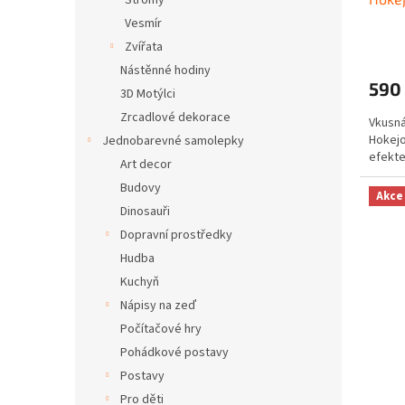
Stromy
Vesmír
Zvířata
Nástěnné hodiny
590
3D Motýlci
Zrcadlové dekorace
Vkusn
Hokejo
Jednobarevné samolepky
efekte
Art decor
Budovy
Akce
Dinosauři
Dopravní prostředky
Hudba
Kuchyň
Nápisy na zeď
Počítačové hry
Pohádkové postavy
Postavy
Pro děti