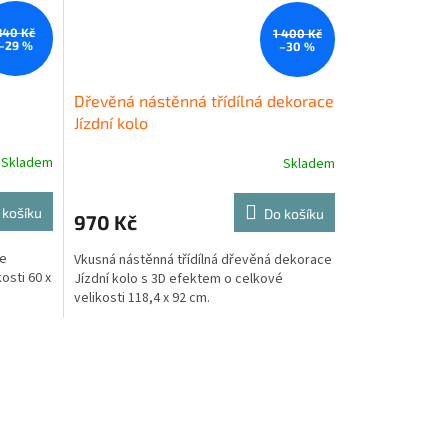
840 Kč
1 400 Kč
–29 %
–30 %
Dřevěná nástěnná třídílná dekorace
Jízdní kolo
Skladem
Skladem
 košíku
Do košíku
970 Kč
ce
Vkusná nástěnná třídílná dřevěná dekorace
osti 60 x
Jízdní kolo s 3D efektem o celkové
velikosti 118,4 x 92 cm.