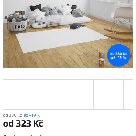
od 380 Kč
až –19 %
od 380 Kč
až –19 %
od
323 Kč
Měrná