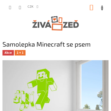
Přejít
NÁKUP
na
CZK
obsah
KOŠÍK
Samolepka Minecraft se psem
Akce
2 + 1