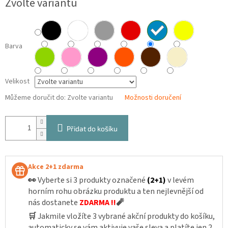
Zvolte variantu
cena:
Barva
Velikost
Můžeme doručit do:
Zvolte variantu
Možnosti doručení
Přidat do košíku
Akce 2+1 zdarma
👀
Vyberte si 3 produkty označené
(2+1)
v levém
horním rohu obrázku produktu a ten nejlevnější od
nás dostanete
ZDARMA !!
🧨
🛒
Jakmile vložíte 3 vybrané akční produkty do košíku,
automaticky se vám aktivuje vaše sleva a platíte jen 2