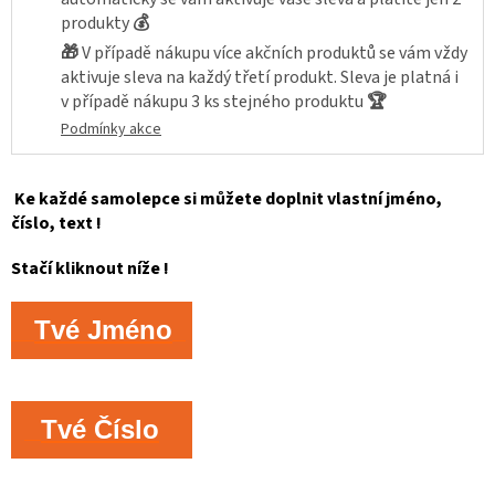
produkty
💰
🎁
V případě nákupu více akčních produktů se vám vždy
aktivuje sleva na každý třetí produkt. Sleva je platná i
v případě nákupu 3 ks stejného produktu
🏆
Podmínky akce
Ke každé samolepce si můžete doplnit vlastní jméno,
číslo, text !
Stačí kliknout níže !
Tvé Jméno
Tvé Číslo