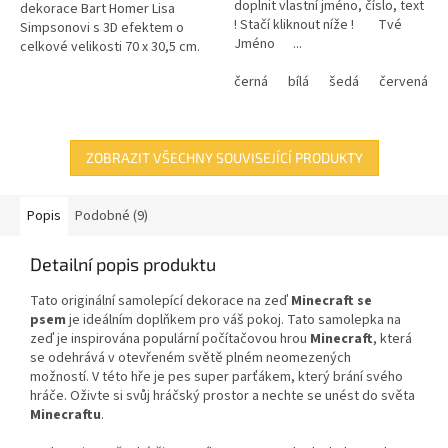
doplnit vlastní jméno, číslo, text
dekorace Bart Homer Lisa
! Stačí kliknout níže ! Tvé
Simpsonovi s 3D efektem o
Jméno ...
celkové velikosti 70 x 30,5 cm.
černá
bílá
šedá
červená
ZOBRAZIT VŠECHNY SOUVISEJÍCÍ PRODUKTY
Popis
Podobné (9)
Detailní popis produktu
Tato originální samolepící dekorace
na zeď
Minecraft se
psem
je ideálním doplňkem pro váš pokoj. Tato samolepka na
zeď je inspirována populární počítačovou hrou
Minecraft
, která
se odehrává v otevřeném světě plném neomezených
možností.
V této hře je pes super parťákem, který brání svého
hráče.
Oživte si svůj hráčský prostor a nechte se unést do světa
Minecraftu
.