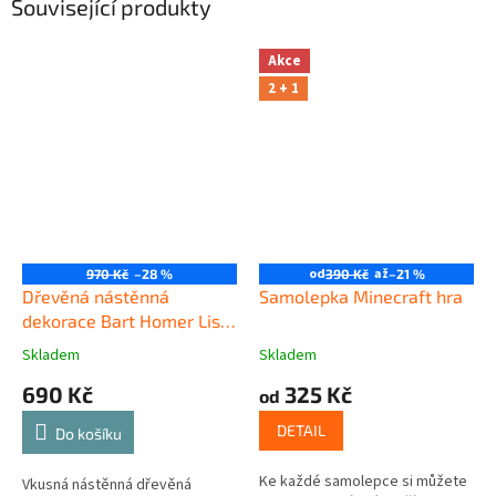
Související produkty
Akce
2 + 1
od
až
970 Kč
–28 %
390 Kč
–21 %
Dřevěná nástěnná
Samolepka Minecraft hra
dekorace Bart Homer Lisa
Simpsonovi
Skladem
Skladem
690 Kč
325 Kč
od
DETAIL
Do košíku
Ke každé samolepce si můžete
Vkusná nástěnná dřevěná