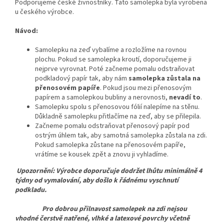
Podporujeme české živnostníky. Tato samolepka byla vyrobena
u českého výrobce.
Návod:
Samolepku na zeď vybalíme a rozložíme na rovnou
plochu. Pokud se samolepka kroutí, doporučujeme ji
nejprve vyrovnat. Poté začneme pomalu odstraňovat
podkladový papír tak, aby nám
samolepka zůstala na
přenosovém papíře
. Pokud jsou mezi přenosovým
papírem a samolepkou bubliny a nerovnosti,
nevadí to
.
Samolepku spolu s přenosovou fólií nalepíme na stěnu.
Důkladně samolepku přitlačíme na zeď, aby se přilepila.
Začneme pomalu odstraňovat přenosový papír pod
ostrým úhlem tak, aby samotná samolepka zůstala na zdi.
Pokud samolepka zůstane na přenosovém papíře,
vrátíme se kousek zpět a znovu ji vyhladíme.
Upozornění: Výrobce doporučuje dodržet lhůtu minimálně 4
týdny od vymalování, aby došlo k řádnému vyschnutí
podkladu.
Pro dobrou přilnavost samolepek na zdi nejsou
vhodné čerstvě natřené, vlhké a latexové povrchy včetně