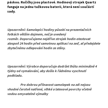
páskou. Ručičky jsou plastové. Hodinový strojek Quartz
funguje na jednu tužkovou baterii, která není součástí
sady.
Upozornění: Samolepící hodiny působí na prezentačních
fotkách větším dojmem, než je uvedený
rozměr. Doporučujeme nejdříve strojek hodin otestovat
alespoň 24 hodin před samotnou aplikací na zeď, ať předejdete
zbytečnému odlepování hodin ze stěny.
Upozornění: Výrobce doporučuje dodržet lhůtu minimálně 4
týdny od vymalování, aby došlo k řádnému vyschnutí
podkladu.
Pro dobrou přilnavost samolepek na zdi nejsou
vhodné čerstvě natřené, vlhké a latexové povrchy včetně
vodou omyvatelné výmalby