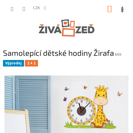
Přejít
NÁKUP
na
CZK
obsah
KOŠÍK
Samolepící dětské hodiny Žirafa
869
Výprodej
2 + 1