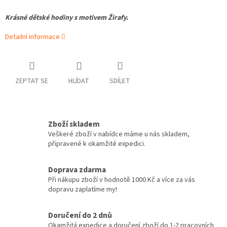
Krásné dětské hodiny s motivem Žirafy.
Detailní informace
ZEPTAT SE
HLÍDAT
SDÍLET
Zboží skladem
Veškeré zboží v nabídce máme u nás skladem,
připravené k okamžité expedici.
Doprava zdarma
Při nákupu zboží v hodnotě 1000 Kč a více za vás
dopravu zaplatíme my!
Doručení do 2 dnů
Okamžitá expedice a doručení zboží do 1-2 pracovních