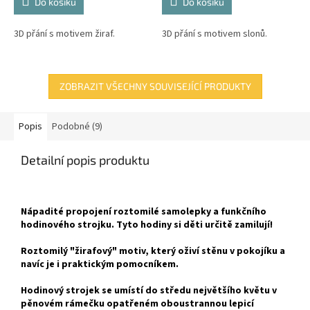
Do košíku
Do košíku
3D přání s motivem žiraf.
3D přání s motivem slonů.
ZOBRAZIT VŠECHNY SOUVISEJÍCÍ PRODUKTY
Popis
Podobné (9)
Detailní popis produktu
Nápadité propojení roztomilé samolepky a funkčního
hodinového strojku. Tyto hodiny si děti určitě zamilují!
Roztomilý "žirafový" motiv, který oživí stěnu v pokojíku a
navíc je i praktickým pomocníkem.
Hodinový strojek se umístí do středu největšího květu v
pěnovém rámečku opatřeném oboustrannou lepicí