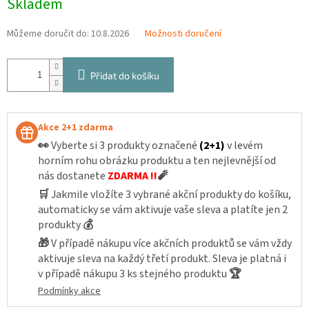
Skladem
cena:
Můžeme doručit do:
10.8.2026
Možnosti doručení
Přidat do košíku
Akce 2+1 zdarma
👀
Vyberte si 3 produkty označené
(2+1)
v levém
horním rohu obrázku produktu a ten nejlevnější od
nás dostanete
ZDARMA !!
🧨
🛒
Jakmile vložíte 3 vybrané akční produkty do košíku,
automaticky se vám aktivuje vaše sleva a platíte jen 2
produkty
💰
🎁
V případě nákupu více akčních produktů se vám vždy
aktivuje sleva na každý třetí produkt. Sleva je platná i
v případě nákupu 3 ks stejného produktu
🏆
Podmínky akce