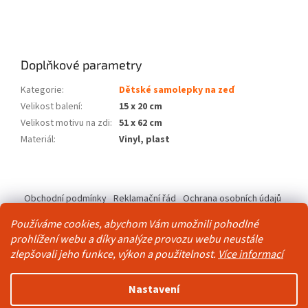
Doplňkové parametry
Kategorie
:
Dětské samolepky na zeď
Velikost balení
:
15 x 20 cm
Velikost motivu na zdi
:
51 x 62 cm
Materiál
:
Vinyl, plast
Z
á
Obchodní podmínky
Reklamační řád
Ochrana osobních údajů
p
Kontakty
Pravidla akce 2+1 zdarma
a
Používáme cookies, abychom Vám umožnili pohodlné
t
prohlížení webu a díky analýze provozu webu neustále
í
zlepšovali jeho funkce, výkon a použitelnost.
Více informací
Vytvořil Shoptet
Nastavení