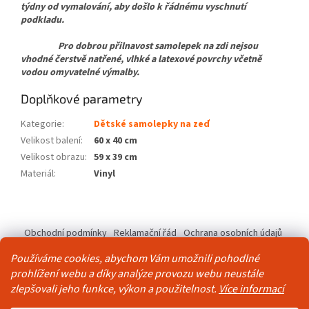
týdny od vymalování, aby došlo k řádnému vyschnutí
podkladu.
Pro dobrou přilnavost samolepek na zdi nejsou
vhodné čerstvě natřené, vlhké a latexové povrchy včetně
vodou omyvatelné výmalby.
Doplňkové parametry
Kategorie
:
Dětské samolepky na zeď
Velikost balení
:
60 x 40 cm
Velikost obrazu
:
59 x 39 cm
Materiál
:
Vinyl
Z
á
Obchodní podmínky
Reklamační řád
Ochrana osobních údajů
p
Kontakty
Pravidla akce 2+1 zdarma
a
Používáme cookies, abychom Vám umožnili pohodlné
t
prohlížení webu a díky analýze provozu webu neustále
í
zlepšovali jeho funkce, výkon a použitelnost.
Více informací