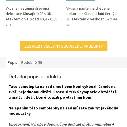
Vkusná nástěnná dřevěná
Vkusná nástěnná dřevěná
dekorace Klusající kůň s 3D
dekorace Klusající kůň černý s
efektem o velikosti 40,4 x 61,5
3D efektem o velikosti 67 x 44
cm.
cm.
ZOBRAZIT VŠECHNY SOUVISEJÍCÍ PRODUKTY
Popis
Podobné (9)
Detailní popis produktu
Tato samolepka na zeď s motivem koní vykouzlí úsměv na
tváři nejednomu dítěti. Často si získá sympatie obzvláště
u malých dětí, které toužili po vlastním koni.
Nalepením této samolepky na zeď můžete zakrýt jakékoliv
nedostatky.
Upozornění: Výrobce doporučuje dodržet lhůtu minimálně 4