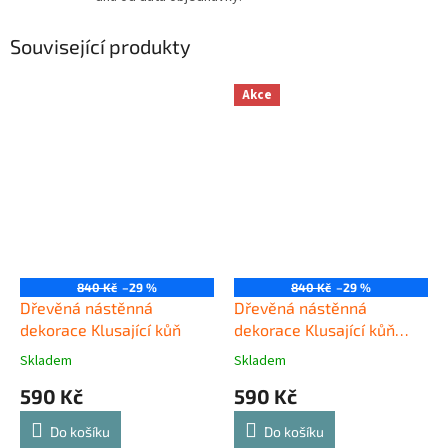
Související produkty
Akce
840 Kč
–29 %
840 Kč
–29 %
Dřevěná nástěnná
Dřevěná nástěnná
dekorace Klusající kůň
dekorace Klusající kůň
černý
Skladem
Skladem
590 Kč
590 Kč
Do košíku
Do košíku