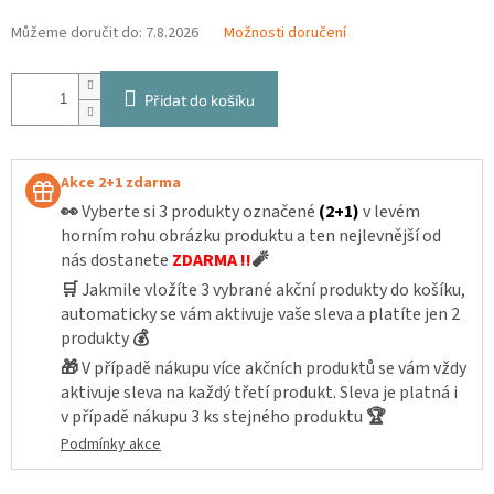
Můžeme doručit do:
7.8.2026
Možnosti doručení
Přidat do košíku
Akce 2+1 zdarma
👀
Vyberte si 3 produkty označené
(2+1)
v levém
horním rohu obrázku produktu a ten nejlevnější od
nás dostanete
ZDARMA !!
🧨
🛒
Jakmile vložíte 3 vybrané akční produkty do košíku,
automaticky se vám aktivuje vaše sleva a platíte jen 2
produkty
💰
🎁
V případě nákupu více akčních produktů se vám vždy
aktivuje sleva na každý třetí produkt. Sleva je platná i
v případě nákupu 3 ks stejného produktu
🏆
Podmínky akce