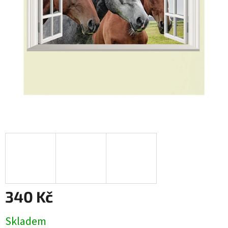
340 Kč
Měrná
Skladem
cena: