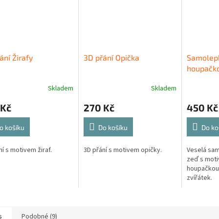
ání Žirafy
3D přání Opička
Samolepk
houpačko
Skladem
Skladem
 Kč
270 Kč
450 Kč
o košíku
Do košíku
Do ko
ní s motivem žiraf.
3D přání s motivem opičky.
Veselá sam
zeď s moti
houpačkou 
zvířátek.
s
Podobné (9)