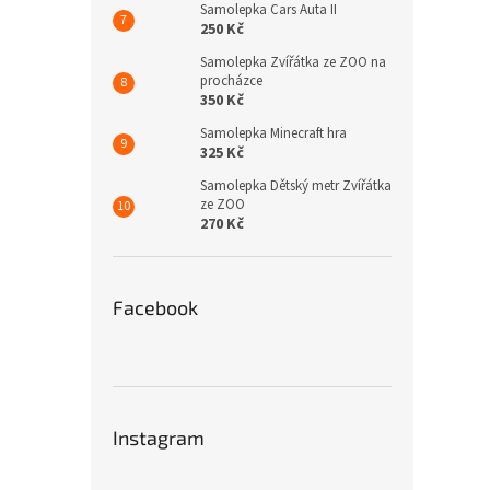
Samolepka Cars Auta II
250 Kč
Samolepka Zvířátka ze ZOO na
procházce
350 Kč
Samolepka Minecraft hra
325 Kč
Samolepka Dětský metr Zvířátka
ze ZOO
270 Kč
Facebook
Instagram