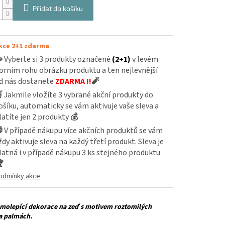
Přidat do košíku
kce 2+1 zdarma

Vyberte si 3 produkty označené
(2+1)
v levém
orním rohu obrázku produktu a ten nejlevnější
d nás dostanete
ZDARMA !!
🧨

Jakmile vložíte 3 vybrané akční produkty do
ošíku, automaticky se vám aktivuje vaše sleva a
latíte jen 2 produkty
💰

V případě nákupu více akčních produktů se vám
ždy aktivuje sleva na každý třetí produkt. Sleva je
latná i v případě nákupu 3 ks stejného produktu

odmínky akce
amolepící dekorace na zeď
s motivem roztomilých
a palmách.