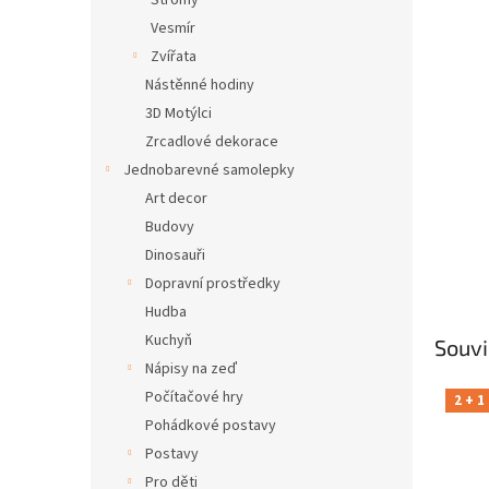
Stromy
Vesmír
Zvířata
Nástěnné hodiny
3D Motýlci
Zrcadlové dekorace
Jednobarevné samolepky
Art decor
Budovy
Dinosauři
Dopravní prostředky
Hudba
Kuchyň
Souvi
Nápisy na zeď
Počítačové hry
2 + 1
Pohádkové postavy
Postavy
Pro děti