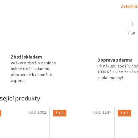
Detailní 
TISK
Zboží skladem
Doprava zdarma
Veškeré zboží v nabídce
Při nákupu zboží v ho
máme u nás skladem,
1000 Kč a více za vás
připravené k okamžité
zaplatíme my!
expedici.
sející produkty
Kód:
1002
Kód:
1147
2 + 1
2 + 1