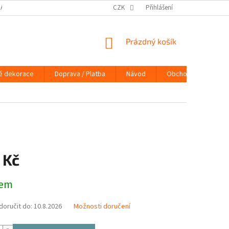
DAJŮ
DOPRAVA / PLATBA
NÁVOD
CZK
Přihlášení
KONTAKTY
PRAVIDLA 
NÁKUPNÍ
Prázdný košík
KOŠÍK
é dekorace
Doprava / Platba
Návod
Obchodní podmínky
 Kč
dem
oručit do:
10.8.2026
Možnosti doručení