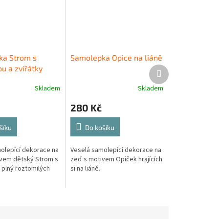
a Strom s
Samolepka Opice na liáně
u a zvířátky
Další
produkt
Skladem
Skladem
280 Kč
šíku
Do košíku
olepící dekorace na
Veselá samolepící dekorace na
vem dětský Strom s
zeď s motivem Opiček hrajících
plný roztomilých
si na liáně.