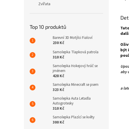
Zvířata
Det
Top 10 produktů
Tato
dalš
Barevní 3D Motýlci Fialoví
230 Kč
Oživ
být 
Samolepka Tlapková patrola
použ
310 Kč
Samolepka Hokejový hráč se
Upoz
jménem
aby 
428 Kč
Pro 
Samolepka Minecraft se psem
a la
323 Kč
Samolepka Auta Letadla
Autogrotesky
310 Kč
Samolepka Plazící se květy
300 Kč