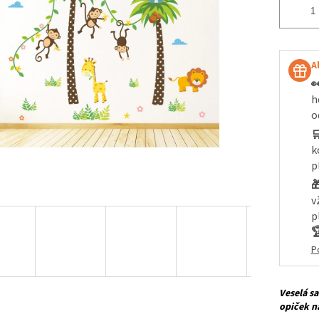
A

h
o

k
p

v
p

P
Veselá s
opiček n