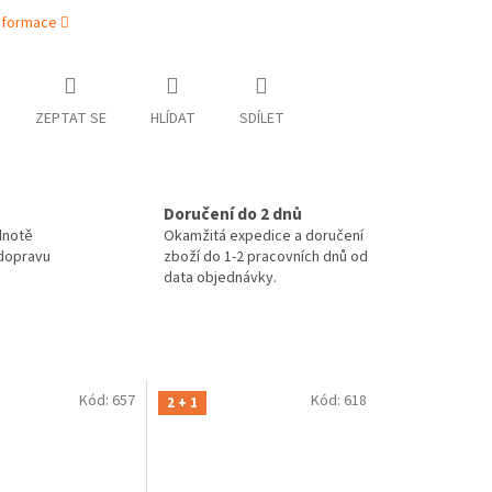
informace
ZEPTAT SE
HLÍDAT
SDÍLET
Doručení do 2 dnů
dnotě
Okamžitá expedice a doručení
 dopravu
zboží do 1-2 pracovních dnů od
data objednávky.
Kód:
657
Kód:
618
2 + 1