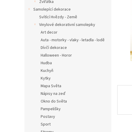
n
Zvířátka
e
Samolepící dekorace
l
Svítící Hvězdy - Země
Vinylové dekorativní samolepky
Art decor
Auta - motorky - vlaky - letadla - lodě
Dívčí dekorace
Halloween - Horor
Hudba
Kuchyň
Kytky
Mapa Světa
Nápisy na zeď
Okno do Světa
Pampelišky
Postavy
Sport