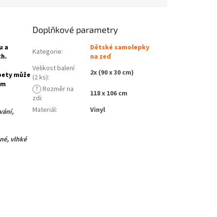
Doplňkové parametry
u a
Dětské samolepky
Kategorie
:
ch.
na zeď
Velikost balení
2x (90 x 30 cm)
apety může
(2 ks)
:
ém
?
Rozměr na
118 x 106 cm
zdi
:
Materiál
:
Vinyl
vání,
é, vlhké