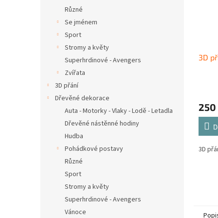
Různé
Se jménem
Sport
Stromy a květy
3D př
Superhrdinové - Avengers
Zvířata
3D přání
Dřevěné dekorace
250
Auta - Motorky - Vlaky - Lodě - Letadla
Dřevěné nástěnné hodiny
D
Hudba
Pohádkové postavy
3D přá
Různé
Sport
Stromy a květy
Superhrdinové - Avengers
Vánoce
Popi