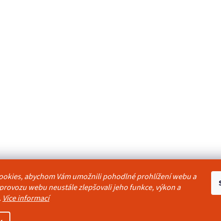
ookies, abychom Vám umožnili pohodlné prohlížení webu a
odmínky
Reklamační řád
Ochrana osobních údajů
Kontakty
Pravidla akc
 provozu webu neustále zlepšovali jeho funkce, výkon a
.
Více informací