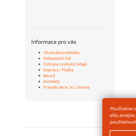
Informace pro vás
Obchodní podmínky
Reklamační řád
Ochrana osobních údajů
Doprava / Platba
Návod
Kontakty
Pravidla akce 2+1 zdarma
Z
Používáme c
á
Obchodní p
díky analýze
p
použitelnost
a
t