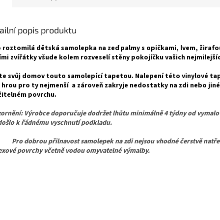
ailní popis produktu
 roztomilá dětská samolepka na zeď palmy s opičkami, lvem, žirafo
ími zvířátky všude kolem rozveselí stěny pokojíčku vašich nejmilejší
te svůj domov touto samolepící tapetou.
Nalepení této vinylové t
i hrou pro ty nejmenší a zároveň zakryje nedostatky na zdi nebo jin
itelném povrchu.
ornění: Výrobce doporučuje dodržet lhůtu minimálně 4 týdny od vymalo
došlo k řádnému vyschnutí podkladu.
dobrou přilnavost samolepek na zdi nejsou vhodné čerstvě natřen
texové povrchy včetně vodou omyvatelné výmalby.