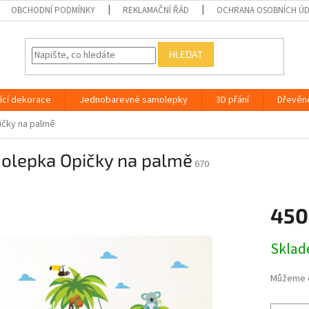
OBCHODNÍ PODMÍNKY
REKLAMAČNÍ ŘÁD
OCHRANA OSOBNÍCH Ú
HLEDAT
ící dekorace
Jednobarevné samolepky
3D přání
Dřevěn
čky na palmě
olepka Opičky na palmě
670
450
Měrná
Skla
cena:
Můžeme d