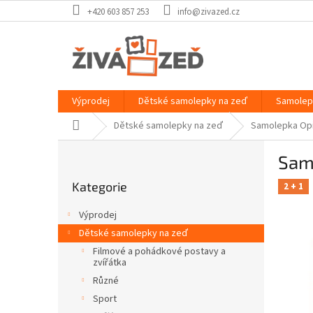
Přejít
+420 603 857 253
info@zivazed.cz
na
obsah
Výprodej
Dětské samolepky na zeď
Samolep
Domů
Dětské samolepky na zeď
Samolepka Opi
P
Sam
o
Přeskočit
s
Kategorie
kategorie
2 + 1
t
r
Výprodej
a
Dětské samolepky na zeď
n
Filmové a pohádkové postavy a
n
zvířátka
í
Různé
p
Sport
a