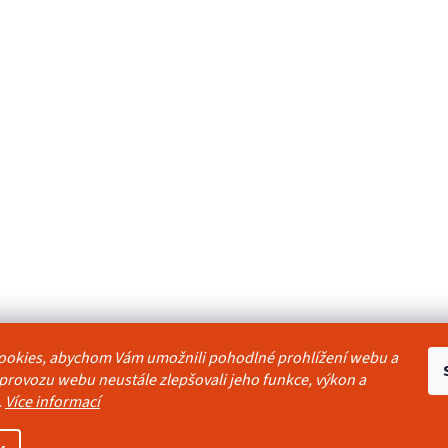
ookies, abychom Vám umožnili pohodlné prohlížení webu a
odmínky
Reklamační řád
Ochrana osobních údajů
Kontakty
Pravidla akc
 provozu webu neustále zlepšovali jeho funkce, výkon a
.
Více informací