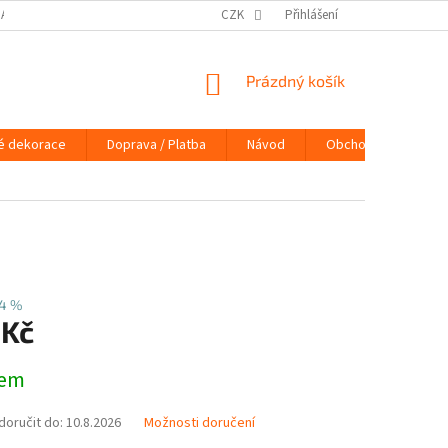
DAJŮ
DOPRAVA / PLATBA
NÁVOD
CZK
Přihlášení
KONTAKTY
PRAVIDLA 
NÁKUPNÍ
Prázdný košík
KOŠÍK
é dekorace
Doprava / Platba
Návod
Obchodní podmínky
4 %
 Kč
dem
oručit do:
10.8.2026
Možnosti doručení