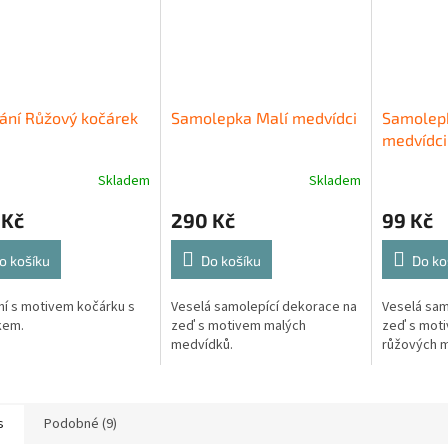
ání Růžový kočárek
Samolepka Malí medvídci
Samolepk
medvídci
Skladem
Skladem
 Kč
290 Kč
99 Kč
o košíku
Do košíku
Do ko
ní s motivem kočárku s
Veselá samolepící dekorace na
Veselá sam
kem.
zeď s motivem malých
zeď s motiv
medvídků.
růžových 
s
Podobné (9)