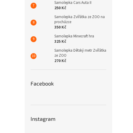
Samolepka Cars Auta II
250 Kč
Samolepka Zvířátka ze ZOO na
procházce
350 Kč
Samolepka Minecraft hra
325 Kč
Samolepka Dětský metr Zvířátka
ze ZOO
270 Kč
Facebook
Instagram