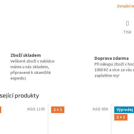
Detailní 
TISK
Zboží skladem
Doprava zdarma
Veškeré zboží v nabídce
Při nákupu zboží v ho
máme u nás skladem,
1000 Kč a více za vás
připravené k okamžité
zaplatíme my!
expedici.
sející produkty
Kód:
1105
Kód:
656
2 + 1
Výprodej
2 + 1