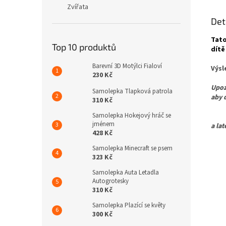
Zvířata
Det
Tato
Top 10 produktů
dítě
Barevní 3D Motýlci Fialoví
Výsl
230 Kč
Upoz
Samolepka Tlapková patrola
aby 
310 Kč
Samolepka Hokejový hráč se
Pro 
jménem
a la
428 Kč
Samolepka Minecraft se psem
323 Kč
Samolepka Auta Letadla
Autogrotesky
310 Kč
Samolepka Plazící se květy
300 Kč