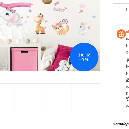
A

h
o
310 Kč
–4 %

k
p

v
p

P
Samolepí