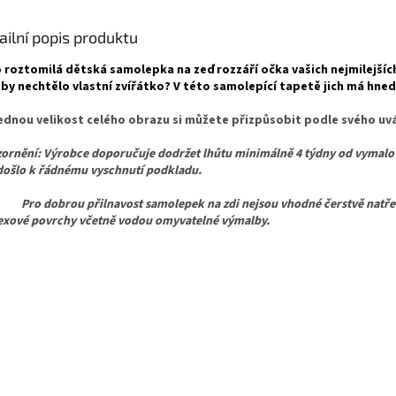
ailní popis produktu
 roztomilá dětská samolepka na zeď rozzáří očka vašich nejmilejšíc
 by nechtělo vlastní zvířátko? V této samolepící tapetě jich má hned
ednou velikost celého obrazu si můžete přizpůsobit podle svého uvá
ornění: Výrobce doporučuje dodržet lhůtu minimálně 4 týdny od vymalo
došlo k řádnému vyschnutí podkladu.
dobrou přilnavost samolepek na zdi nejsou vhodné čerstvě natřen
texové povrchy včetně vodou omyvatelné výmalby.