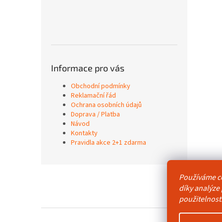
Informace pro vás
Obchodní podmínky
Reklamační řád
Ochrana osobních údajů
Doprava / Platba
Návod
Kontakty
Pravidla akce 2+1 zdarma
Z
Používáme c
á
Obchodní p
díky analýze
p
použitelnost
a
t