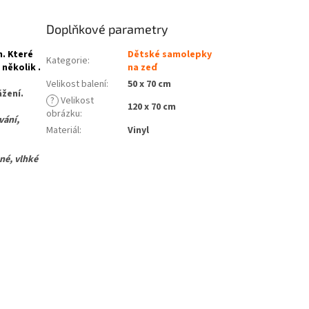
Doplňkové parametry
h. Které
Dětské samolepky
Kategorie
:
 několik .
na zeď
Velikost balení
:
50 x 70 cm
žení.
?
Velikost
120 x 70 cm
obrázku
:
vání,
Materiál
:
Vinyl
é, vlhké