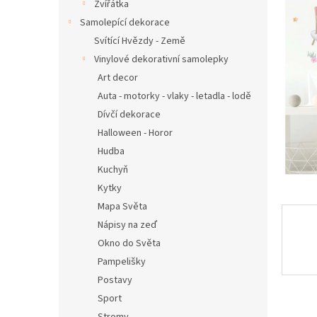
n
Zvířátka
e
Samolepící dekorace
l
Svítící Hvězdy - Země
Vinylové dekorativní samolepky
Art decor
Auta - motorky - vlaky - letadla - lodě
Dívčí dekorace
Halloween - Horor
Hudba
Kuchyň
Kytky
Mapa Světa
Nápisy na zeď
Okno do Světa
Pampelišky
Postavy
Sport