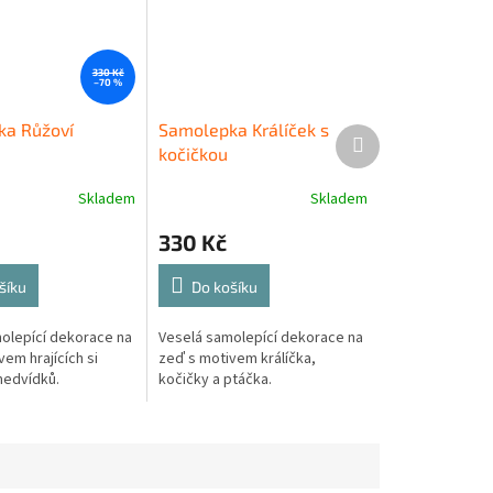
330 Kč
–70 %
a Růžoví
Samolepka Králíček s
Další
kočičkou
produkt
Skladem
Skladem
330 Kč
šíku
Do košíku
olepící dekorace na
Veselá samolepící dekorace na
em hrajících si
zeď s motivem králíčka,
medvídků.
kočičky a ptáčka.