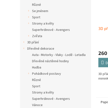
Různé
Se jménem
Sport
Stromy a květy
3D př
Superhrdinové - Avengers
Zvířata
3D přání
Dřevěné dekorace
260
Auta - Motorky - Vlaky - Lodě - Letadla
Dřevěné nástěnné hodiny
D
Hudba
Pohádkové postavy
3D přá
mimin
Různé
Sport
Stromy a květy
Superhrdinové - Avengers
Popi
Vánoce