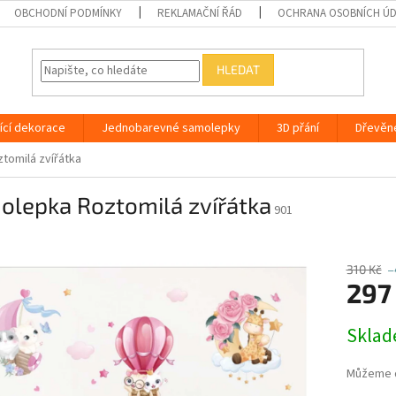
OBCHODNÍ PODMÍNKY
REKLAMAČNÍ ŘÁD
OCHRANA OSOBNÍCH Ú
HLEDAT
ící dekorace
Jednobarevné samolepky
3D přání
Dřevěn
tomilá zvířátka
olepka Roztomilá zvířátka
901
310 Kč
–
297
Měrná
Skla
cena:
Můžeme d