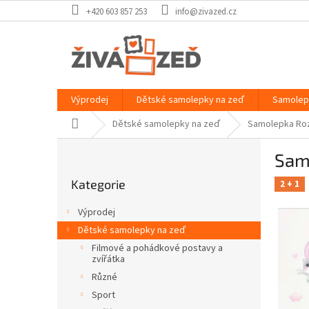
Přejít
+420 603 857 253
info@zivazed.cz
na
obsah
Výprodej
Dětské samolepky na zeď
Samolep
Domů
Dětské samolepky na zeď
Samolepka Roz
P
Sam
o
Přeskočit
s
Kategorie
kategorie
2 + 1
t
r
Výprodej
a
Dětské samolepky na zeď
n
Filmové a pohádkové postavy a
n
zvířátka
í
Různé
p
Sport
a