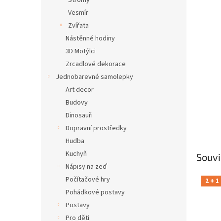
Stromy
Vesmír
Zvířata
Nástěnné hodiny
3D Motýlci
Zrcadlové dekorace
Jednobarevné samolepky
Art decor
Budovy
Dinosauři
Dopravní prostředky
Hudba
Kuchyň
Souvi
Nápisy na zeď
Počítačové hry
2 + 1
Pohádkové postavy
Postavy
Pro děti