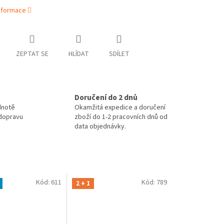
informace
ZEPTAT SE
HLÍDAT
SDÍLET
Doručení do 2 dnů
dnotě
Okamžitá expedice a doručení
 dopravu
zboží do 1-2 pracovních dnů od
data objednávky.
Kód:
611
Kód:
789
2 + 1