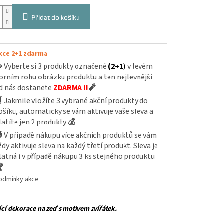
Přidat do košíku
kce 2+1 zdarma

Vyberte si 3 produkty označené
(2+1)
v levém
orním rohu obrázku produktu a ten nejlevnější
d nás dostanete
ZDARMA !!
🧨

Jakmile vložíte 3 vybrané akční produkty do
ošíku, automaticky se vám aktivuje vaše sleva a
latíte jen 2 produkty
💰

V případě nákupu více akčních produktů se vám
ždy aktivuje sleva na každý třetí produkt. Sleva je
latná i v případě nákupu 3 ks stejného produktu

odmínky akce
cí dekorace na zeď
s motivem zvířátek.