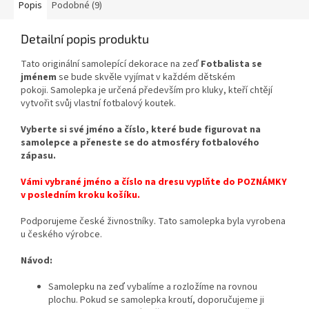
Popis
Podobné (9)
Detailní popis produktu
Tato originální samolepící dekorace
na zeď
Fotbalista se
jménem
se bude skvěle vyjímat v každém dětském
pokoji.
Samolepka
je
určená
především
pro
kluky
,
kteří
chtějí
vytvořit
svůj
vlastní
fotbalový
koutek
.
Vyberte si své jméno a
číslo, které bude figurovat na
samolepce a
přeneste se do atmosféry fotbalového
zápasu.
Vámi vybrané jméno a číslo na dresu vyplňte do POZNÁMKY
v posledním kroku košíku.
Podporujeme české živnostníky. Tato samolepka byla vyrobena
u českého výrobce.
Návod:
Samolepku na zeď vybalíme a rozložíme na rovnou
plochu. Pokud se samolepka kroutí, doporučujeme ji