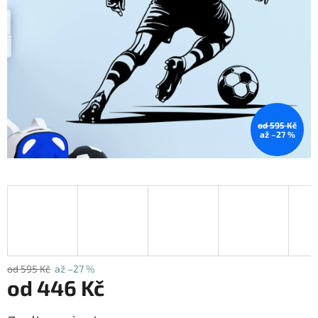
od 595 Kč
až –27 %
od 595 Kč
až –27 %
od
446 Kč
Měrná