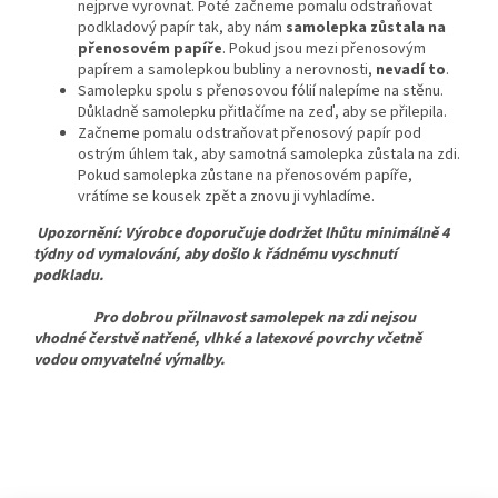
nejprve vyrovnat. Poté začneme pomalu odstraňovat
podkladový papír tak, aby nám
samolepka zůstala na
přenosovém papíře
. Pokud jsou mezi přenosovým
papírem a samolepkou bubliny a nerovnosti,
nevadí to
.
Samolepku spolu s přenosovou fólií nalepíme na stěnu.
Důkladně samolepku přitlačíme na zeď, aby se přilepila.
Začneme pomalu odstraňovat přenosový papír pod
ostrým úhlem tak, aby samotná samolepka zůstala na zdi.
Pokud samolepka zůstane na přenosovém papíře,
vrátíme se kousek zpět a znovu ji vyhladíme.
Upozornění: Výrobce doporučuje dodržet lhůtu minimálně 4
týdny od vymalování, aby došlo k řádnému vyschnutí
podkladu.
Pro dobrou přilnavost samolepek na zdi nejsou
vhodné čerstvě natřené, vlhké a latexové povrchy včetně
vodou omyvatelné výmalby.
Z