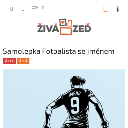
Přejít
NÁKUP
na
CZK
obsah
KOŠÍK
Samolepka Fotbalista se jménem
Akce
2 + 1