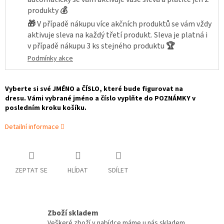
produkty
💰
🎁
V případě nákupu více akčních produktů se vám vždy
aktivuje sleva na každý třetí produkt. Sleva je platná i
v případě nákupu 3 ks stejného produktu
🏆
Podmínky akce
Vyberte si své JMÉNO a
ČÍSLO, které bude figurovat na
dresu. Vámi vybrané jméno a číslo vyplňte do POZNÁMKY v
posledním kroku košíku.
Detailní informace
ZEPTAT SE
HLÍDAT
SDÍLET
Zboží skladem
Veškeré zboží v nabídce máme u nás skladem,