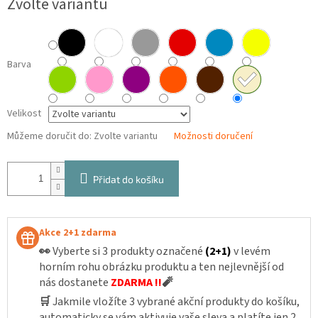
Zvolte variantu
cena:
Barva
Velikost
Můžeme doručit do:
Zvolte variantu
Možnosti doručení
Přidat do košíku
Akce 2+1 zdarma
👀
Vyberte si 3 produkty označené
(2+1)
v levém
horním rohu obrázku produktu a ten nejlevnější od
nás dostanete
ZDARMA !!
🧨
🛒
Jakmile vložíte 3 vybrané akční produkty do košíku,
automaticky se vám aktivuje vaše sleva a platíte jen 2