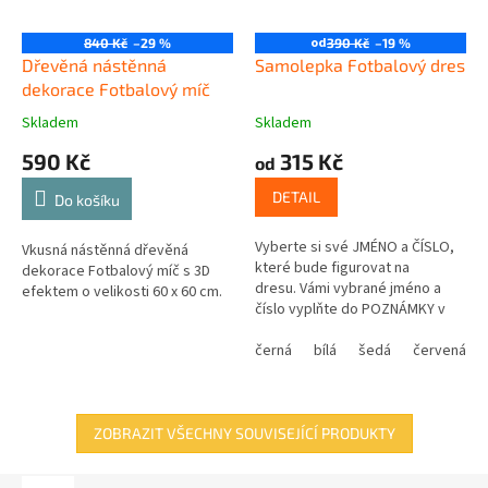
od
840 Kč
–29 %
390 Kč
–19 %
Dřevěná nástěnná
Samolepka Fotbalový dres
dekorace Fotbalový míč
Skladem
Skladem
590 Kč
315 Kč
od
DETAIL
Do košíku
Vyberte si své JMÉNO a ČÍSLO,
Vkusná nástěnná dřevěná
které bude figurovat na
dekorace Fotbalový míč s 3D
dresu. Vámi vybrané jméno a
efektem o velikosti 60 x 60 cm.
číslo vyplňte do POZNÁMKY v
posledním kroku košíku.
černá
bílá
šedá
červená
ZOBRAZIT VŠECHNY SOUVISEJÍCÍ PRODUKTY