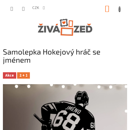
Přejít
NÁKUP
na
CZK
obsah
KOŠÍK
Samolepka Hokejový hráč se
jménem
Akce
2 + 1