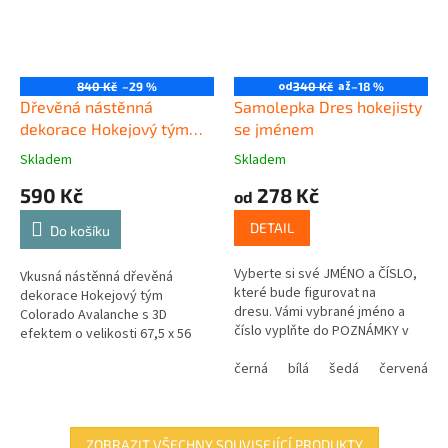
od
až
840 Kč
–29 %
340 Kč
–18 %
Dřevěná nástěnná
Samolepka Dres hokejisty
dekorace Hokejový tým
se jménem
Colorado Avalanche
Skladem
Skladem
590 Kč
278 Kč
od
DETAIL
Do košíku
Vyberte si své JMÉNO a ČÍSLO,
Vkusná nástěnná dřevěná
které bude figurovat na
dekorace Hokejový tým
dresu. Vámi vybrané jméno a
Colorado Avalanche s 3D
číslo vyplňte do POZNÁMKY v
efektem o velikosti 67,5 x 56
posledním kroku košíku.
cm.
černá
bílá
šedá
červená
ZOBRAZIT VŠECHNY SOUVISEJÍCÍ PRODUKTY