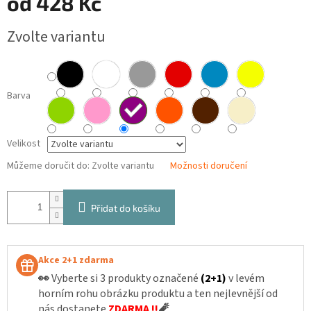
od
428 Kč
Měrná
Zvolte variantu
cena:
Barva
Velikost
Můžeme doručit do:
Zvolte variantu
Možnosti doručení
Přidat do košíku
Akce 2+1 zdarma
👀
Vyberte si 3 produkty označené
(2+1)
v levém
horním rohu obrázku produktu a ten nejlevnější od
nás dostanete
ZDARMA !!
🧨