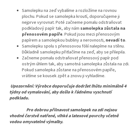
Samolepku na zeď vybalíme a rozložíme na rovnou
plochu. Pokud se samolepka kroutí, doporučujeme ji
nejprve vyrovnat. Poté začneme pomalu odstraňovat
podkladový papír tak, aby nám
samolepka zůstala na
přenosovém papíře
. Pokud jsou mezi přenosovým
papírem a samolepkou bubliny a nerovnosti,
nevadí to
.
Samolepku spolu s přenosovou fólií nalepíme na stěnu.
Důkladně samolepku přitlačíme na zeď, aby se přilepila.
Začneme pomalu odstraňovat přenosový papír pod
ostrým úhlem tak, aby samotná samolepka zůstala na zdi.
Pokud samolepka zůstane na přenosovém papíře,
vrátíme se kousek zpět a znovu ji vyhladíme.
Upozornění: Výrobce doporučuje dodržet lhůtu minimálně 4
týdny od vymalování, aby došlo k řádnému vyschnutí
podkladu.
Pro dobrou přilnavost samolepek na zdi nejsou
vhodné čerstvě natřené, vlhké a latexové povrchy včetně
vodou omyvatelné výmalby.