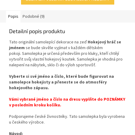
Popis
Podobné (9)
Detailní popis produktu
Tato originální samolepící dekorace
na zeď
Hokejový hráč se
jménem
se bude skvěle vyjímat v každém dětském
pokoji.
Samolepka
je
určená
především
pro
kluky
,
kteří
chtějí
vytvořit
svůj
vlastní
hokejový
koutek
. Samolepka je vhodná pro
nalepení na nábytek, sklo či do výloh sportovišť.
Vyberte si své jméno a
číslo, které bude figurovat na
samolepce hokejisty a
přeneste se do atmosféry
hokejového zápasu.
Vámi vybrané jméno a číslo na dresu vyplňte do POZNÁMKY
v posledním kroku košíku.
Podporujeme české živnostníky. Tato samolepka byla vyrobena
u českého výrobce.
Návod: