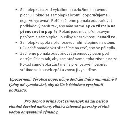
Samolepku na zeď vybalíme a rozložíme na rovnou
plochu. Pokud se samolepka kroutí, doporučujeme ji
nejprve vyrovnat. Poté začneme pomalu odstraňovat
podkladový papír tak, aby nám
samolepka zůstala na
přenosovém papíře
. Pokud jsou mezi přenosovým
papírem a samolepkou bubliny a nerovnosti,
nevadí to
.
Samolepku spolu s přenosovou fólií nalepíme na stěnu.
Důkladně samolepku přitlačíme na zeď, aby se přilepila.
Začneme pomalu odstraňovat přenosový papír pod
ostrým úhlem tak, aby samotná samolepka zůstala na zdi.
Pokud samolepka zůstane na přenosovém papíře,
vrátíme se kousek zpět a znovu ji vyhladíme.
Upozornění: Výrobce doporučuje dodržet lhůtu minimálně 4
týdny od vymalování, aby došlo k řádnému vyschnutí
podkladu.
Pro dobrou přilnavost samolepek na zdi nejsou
vhodné čerstvě natřené, vlhké a latexové povrchy včetně
vodou omyvatelné výmalby.