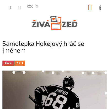
Přejít
NÁKUP
na
CZK
obsah
KOŠÍK
Samolepka Hokejový hráč se
jménem
Akce
2 + 1