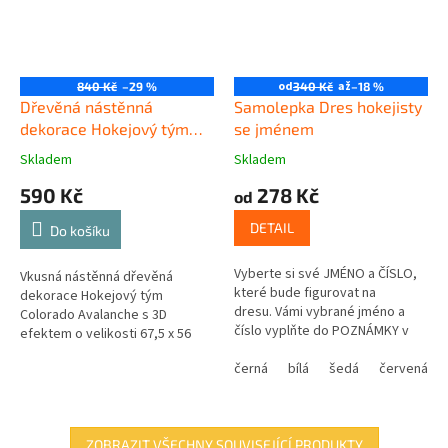
od
až
840 Kč
–29 %
340 Kč
–18 %
Dřevěná nástěnná
Samolepka Dres hokejisty
dekorace Hokejový tým
se jménem
Colorado Avalanche
Skladem
Skladem
590 Kč
278 Kč
od
DETAIL
Do košíku
Vyberte si své JMÉNO a ČÍSLO,
Vkusná nástěnná dřevěná
které bude figurovat na
dekorace Hokejový tým
dresu. Vámi vybrané jméno a
Colorado Avalanche s 3D
číslo vyplňte do POZNÁMKY v
efektem o velikosti 67,5 x 56
posledním kroku košíku.
cm.
černá
bílá
šedá
červená
ZOBRAZIT VŠECHNY SOUVISEJÍCÍ PRODUKTY