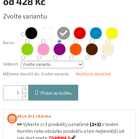
od
428 Kč
Měrná
Zvolte variantu
cena:
Barva
Velikost
Můžeme doručit do:
Zvolte variantu
Možnosti doručení
Přidat do košíku
Akce 2+1 zdarma
👀
Vyberte si 3 produkty označené
(2+1)
v levém
horním rohu obrázku produktu a ten nejlevnější od
nás dostanete
ZDARMA !!
🧨