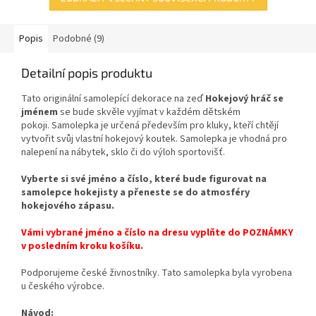
Popis
Podobné (9)
Detailní popis produktu
Tato originální samolepící dekorace
na zeď
Hokejový hráč se
jménem
se bude skvěle vyjímat v každém dětském
pokoji.
Samolepka
je
určená
především
pro
kluky
,
kteří
chtějí
vytvořit
svůj
vlastní
hokejový
koutek
. Samolepka je vhodná pro
nalepení na nábytek, sklo či do výloh sportovišť.
Vyberte si své jméno a
číslo, které bude figurovat na
samolepce hokejisty a
přeneste se do atmosféry
hokejového zápasu.
Vámi vybrané jméno a číslo na dresu vyplňte do POZNÁMKY
v posledním kroku košíku.
Podporujeme české živnostníky. Tato samolepka byla vyrobena
u českého výrobce.
Návod: