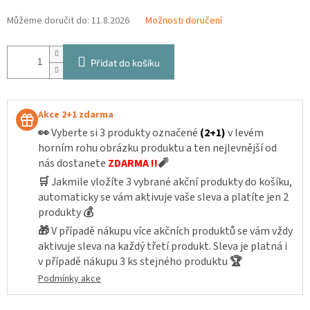
Můžeme doručit do:
11.8.2026
Možnosti doručení
Přidat do košíku
Akce 2+1 zdarma
👀
Vyberte si 3 produkty označené
(2+1)
v levém
horním rohu obrázku produktu a ten nejlevnější od
nás dostanete
ZDARMA !!
🧨
🛒
Jakmile vložíte 3 vybrané akční produkty do košíku,
automaticky se vám aktivuje vaše sleva a platíte jen 2
produkty
💰
🎁
V případě nákupu více akčních produktů se vám vždy
aktivuje sleva na každý třetí produkt. Sleva je platná i
v případě nákupu 3 ks stejného produktu
🏆
Podmínky akce