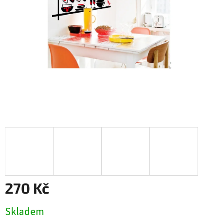
270 Kč
Měrná
Skladem
cena: