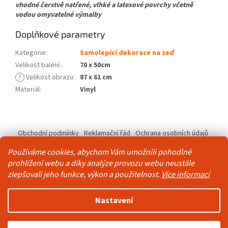
vhodné čerstvě natřené, vlhké a latexové povrchy včetně
vodou omyvatelné výmalby
Doplňkové parametry
Kategorie
:
Samolepící dekorace na zeď
Velikost balení
:
70 x 50cm
?
Velikost obrazu
:
87 x 61 cm
Materiál
:
Vinyl
Z
á
Obchodní podmínky
Reklamační řád
Ochrana osobních údajů
p
Kontakty
Pravidla akce 2+1 zdarma
a
Používáme cookies, abychom Vám umožnili pohodlné
t
prohlížení webu a díky analýze provozu webu neustále
í
zlepšovali jeho funkce, výkon a použitelnost.
Více informací
Vytvořil Shoptet
Nastavení
Copyright 2026
Živá Zeď
. Všechna práva vyhrazena.
Upravit