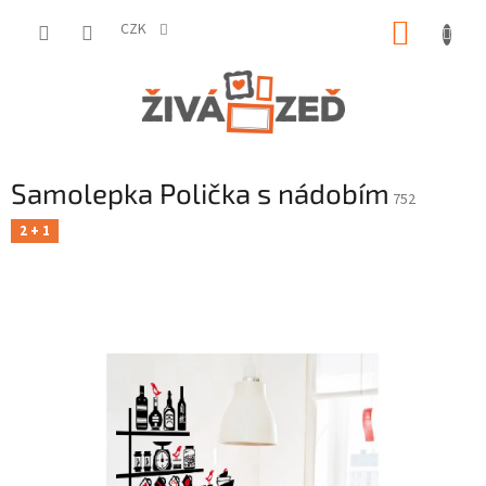
Přejít
NÁKUP
na
CZK
obsah
KOŠÍK
Samolepka Polička s nádobím
752
2 + 1