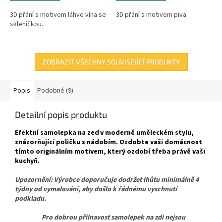
3D přání s motivem láhve vína se
3D přání s motivem piva.
skleničkou.
ZOBRAZIT VŠECHNY SOUVISEJÍCÍ PRODUKTY
Popis
Podobné (9)
Detailní popis produktu
Efektní samolepka na zeď v moderně uměleckém stylu,
znázorňující poličku s nádobím. Ozdobte vaši domácnost
tímto originálním motivem, který ozdobí třeba právě vaši
kuchyň.
Upozornění: Výrobce doporučuje dodržet lhůtu minimálně 4
týdny od vymalování, aby došlo k řádnému vyschnutí
podkladu.
Pro dobrou přilnavost samolepek na zdi nejsou