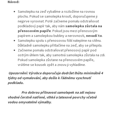
Návod:
Samolepku na zeď vybalíme a rozložíme na rovnou
plochu. Pokud se samolepka kroutí, doporučujeme ji
nejprve vyrovnat. Poté začneme pomalu odstraňovat
podkladový papír tak, aby nám
samolepka zůstala na
přenosovém papíře
. Pokud jsou mezi přenosovým
papírem a samolepkou bubliny a nerovnosti,
nevadí to
.
Samolepku spolu s přenosovou fólií nalepíme na stěnu.
Důkladně samolepku přitlačíme na zeď, aby se přilepila.
Začneme pomalu odstraňovat přenosový papír pod
ostrým úhlem tak, aby samotná samolepka zůstala na zdi.
Pokud samolepka zůstane na přenosovém papíře,
vrátíme se kousek zpět a znovu ji vyhladíme.
Upozornění: Výrobce doporučuje dodržet lhůtu minimálně 4
týdny od vymalování, aby došlo k řádnému vyschnutí
podkladu.
Pro dobrou přilnavost samolepek na zdi nejsou
vhodné čerstvě natřené, vlhké a latexové povrchy včetně
vodou omyvatelné výmalby.