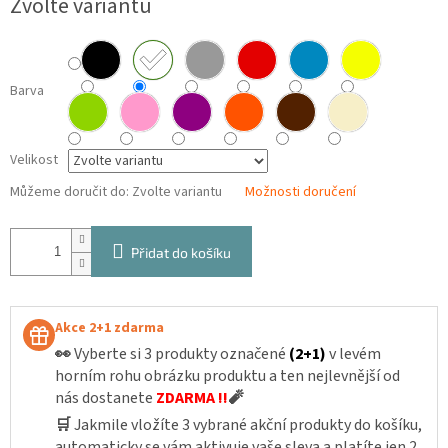
Zvolte variantu
cena:
Barva
Velikost
Můžeme doručit do:
Zvolte variantu
Možnosti doručení
Přidat do košíku
Akce 2+1 zdarma
👀
Vyberte si 3 produkty označené
(2+1)
v levém
horním rohu obrázku produktu a ten nejlevnější od
nás dostanete
ZDARMA !!
🧨
🛒
Jakmile vložíte 3 vybrané akční produkty do košíku,
automaticky se vám aktivuje vaše sleva a platíte jen 2