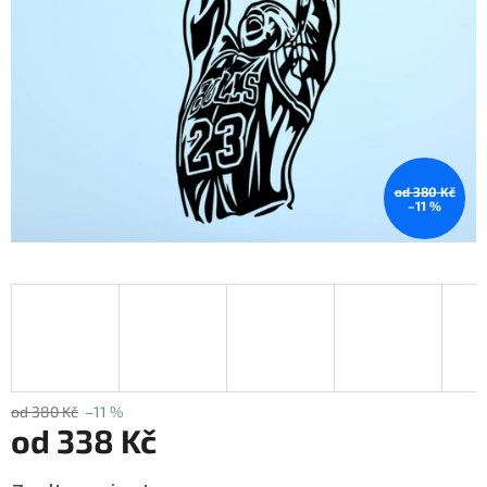
od 380 Kč
–11 %
od 380 Kč
–11 %
od
338 Kč
Měrná