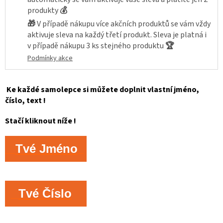
produkty
💰
🎁
V případě nákupu více akčních produktů se vám vždy
aktivuje sleva na každý třetí produkt. Sleva je platná i
v případě nákupu 3 ks stejného produktu
🏆
Podmínky akce
Ke každé samolepce si můžete doplnit vlastní jméno,
číslo, text !
Stačí kliknout níže !
Tvé Jméno
Tvé Číslo