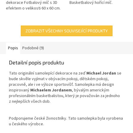
dekorace Fotbalový míč s 3D
Basketbalový hořící míč.
efektem o velikosti 60 x 60 cm.
ZOBRAZIT VŠECHNY SOUVISEJÍCÍ PRODUKTY
Popis
Podobné (9)
Detailní popis produktu
Tato originální samolepící dekorace na zeď
Michael Jordan
se
bude skvěle vyjímat v obývacím pokoji, dětském pokoji,
pracovně, ale i ve výloze sportovišť. Samolepka má design
inspirovaný
Michaelem Jordanem
, bývalým americkým
profesionálním basketbalistou, který je považován za jednoho
z nejlepších všech dob.
Podporujeme české živnostníky. Tato samolepka byla vyrobena
u českého výrobce.