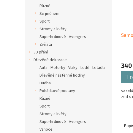
Různé
Se jménem
Sport
Stromy a květy
Samol
Superhrdinové - Avengers
Zvířata
3D přání
Dřevěné dekorace
340
Auta - Motorky - Vlaky - Lodě - Letadla
Dřevěné nástěnné hodiny
D
Hudba
Pohádkové postavy
Veselá
zeď s 
Různé
Sport
Stromy a květy
Superhrdinové - Avengers
Popi
Vánoce