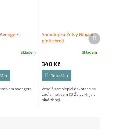
 Avengers
Samolepka Želvy Ninja v
Další
plné zbroji
produkt
Skladem
Skladem
340 Kč
šíku
Do košíku
 motivem Avengers.
Veselá samolepící dekorace na
zeď s motivem 3D Želvy Ninja v
plné zbroji.