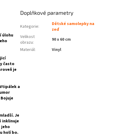
Doplňkové parametry
Dětské samolepky na
Kategorie
:
zeď
ní úlohu
Velikost
90 x 60 cm
Jeho
obrazu
:
Materiál
:
Vinyl
icí
ry často
ároveň je
Vtipálek a
humor
 Bojuje
mladší. Je
 inklinuje
e jeho
u holí bo.