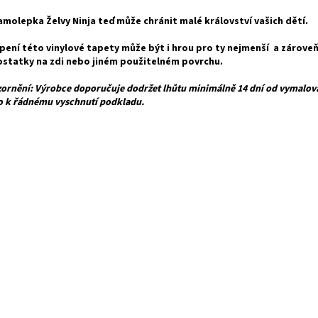
amolepka Želvy Ninja teď může chránit malé království vašich dětí.
pení této vinylové tapety může být i hrou pro ty nejmenší a zároveň
statky na zdi nebo jiném použitelném povrchu.
ornění: Výrobce doporučuje dodržet lhůtu minimálně 14 dní od vymalová
o k řádnému vyschnutí podkladu.