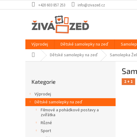
Přejít
+420 603 857 253
info@zivazed.cz
na
obsah
Výprodej
Dětské samolepky na zeď
Samolep
Domů
Dětské samolepky na zeď
Samolepka Želv
P
Samo
o
Přeskočit
s
Kategorie
kategorie
2 + 1
t
r
Výprodej
a
Dětské samolepky na zeď
n
Filmové a pohádkové postavy a
n
zvířátka
í
Různé
p
Sport
a