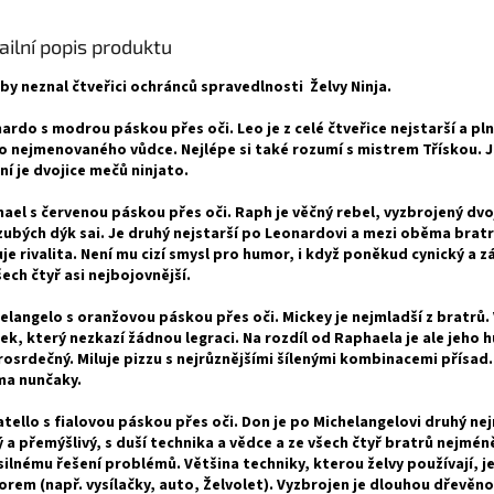
ailní popis produktu
by neznal čtveřici ochránců spravedlnosti Želvy Ninja.
ardo s modrou páskou přes oči.
Leo je z celé čtveřice nejstarší a pl
ho nejmenovaného vůdce. Nejlépe si také rozumí s mistrem Třískou. 
ní je dvojice mečů ninjato.
ael s červenou páskou přes oči. Raph je věčný rebel, vyzbrojený dvoj
zubých dýk sai. Je druhý nejstarší po Leonardovi a mezi oběma brat
je rivalita. Není mu cizí smysl pro humor, i když poněkud cynický a z
šech čtyř asi nejbojovnější.
elangelo s oranžovou páskou přes oči. Mickey je nejmladší z bratrů. 
ek, který nezkazí žádnou legraci. Na rozdíl od Raphaela je ale jeho 
osrdečný. Miluje pizzu s nejrůznějšími šílenými kombinacemi přísad.
a nunčaky.
tello s fialovou páskou přes oči. Don je po Michelangelovi druhý nej
ý a přemýšlivý, s duší technika a vědce a ze všech čtyř bratrů nejméně
silnému řešení problémů. Většina techniky, kterou želvy používají, j
orem (např. vysílačky, auto, Želvolet). Vyzbrojen je dlouhou dřevěno