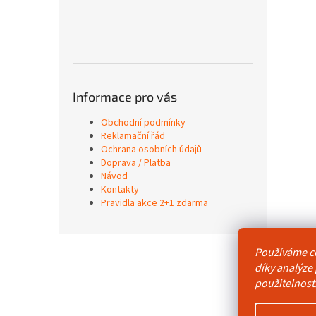
Informace pro vás
Obchodní podmínky
Reklamační řád
Ochrana osobních údajů
Doprava / Platba
Návod
Kontakty
Pravidla akce 2+1 zdarma
Z
Používáme c
á
Obchodní p
díky analýze
p
použitelnost
a
t