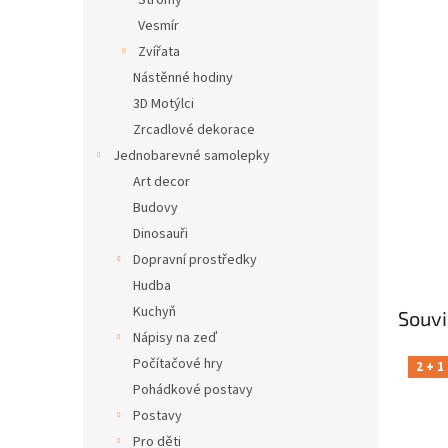
Stromy
Vesmír
Zvířata
Nástěnné hodiny
3D Motýlci
Zrcadlové dekorace
Jednobarevné samolepky
Art decor
Budovy
Dinosauři
Dopravní prostředky
Hudba
Kuchyň
Souvi
Nápisy na zeď
Počítačové hry
2 + 1
Pohádkové postavy
Postavy
Pro děti