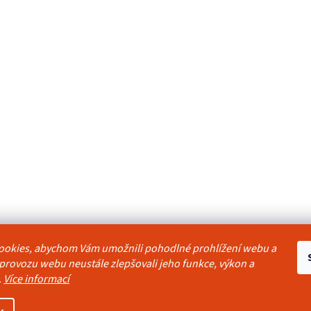
ookies, abychom Vám umožnili pohodlné prohlížení webu a
odmínky
Reklamační řád
Ochrana osobních údajů
Kontakty
Pravidla akc
 provozu webu neustále zlepšovali jeho funkce, výkon a
.
Více informací