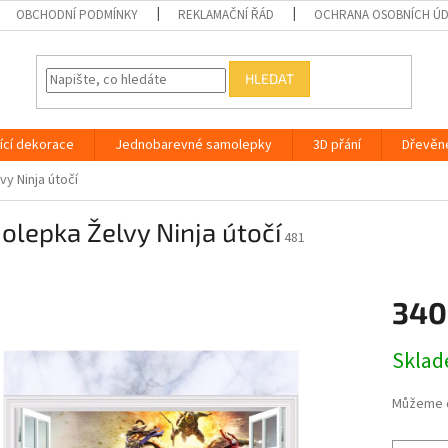
OBCHODNÍ PODMÍNKY
REKLAMAČNÍ ŘÁD
OCHRANA OSOBNÍCH Ú
HLEDAT
ící dekorace
Jednobarevné samolepky
3D přání
Dřevěn
y Ninja útočí
lepka Želvy Ninja útočí
481
340
Měrná
Skla
cena:
Můžeme d