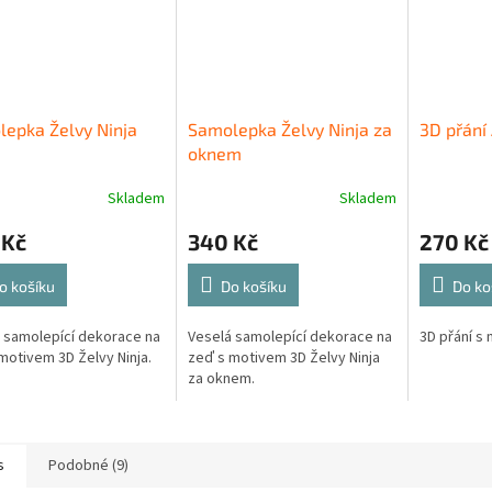
epka Želvy Ninja
Samolepka Želvy Ninja za
3D přání
oknem
Skladem
Skladem
 Kč
340 Kč
270 Kč
o košíku
Do košíku
Do ko
 samolepící dekorace na
Veselá samolepící dekorace na
3D přání s
motivem 3D Želvy Ninja.
zeď s motivem 3D Želvy Ninja
za oknem.
s
Podobné (9)