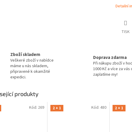
Detailní 
TISK
Zboží skladem
Doprava zdarma
Veškeré zboží v nabídce
Při nákupu zboží v ho
máme u nás skladem,
1000 Kč a více za vás
připravené k okamžité
zaplatíme my!
expedici.
sející produkty
Kód:
269
Kód:
480
2 + 1
2 + 1