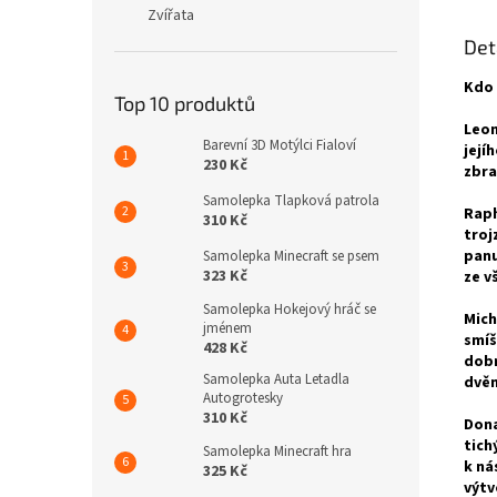
Zvířata
Det
Kdo 
Top 10 produktů
Leon
Barevní 3D Motýlci Fialoví
její
230 Kč
zbra
Samolepka Tlapková patrola
Raph
310 Kč
troj
panu
Samolepka Minecraft se psem
323 Kč
ze v
Samolepka Hokejový hráč se
Mich
jménem
smíš
428 Kč
dobr
Samolepka Auta Letadla
dvěm
Autogrotesky
310 Kč
Dona
tich
Samolepka Minecraft hra
k ná
325 Kč
výtv