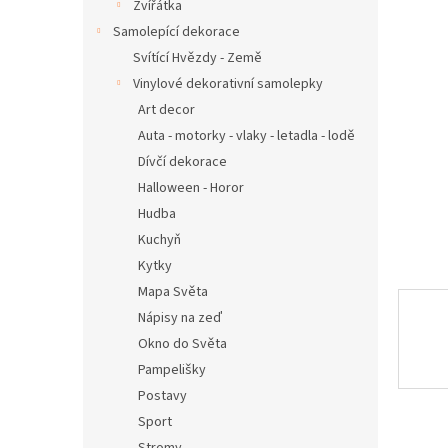
n
Zvířátka
e
Samolepící dekorace
l
Svítící Hvězdy - Země
Vinylové dekorativní samolepky
Art decor
Auta - motorky - vlaky - letadla - lodě
Dívčí dekorace
Halloween - Horor
Hudba
Kuchyň
Kytky
Mapa Světa
Nápisy na zeď
Okno do Světa
Pampelišky
Postavy
Sport