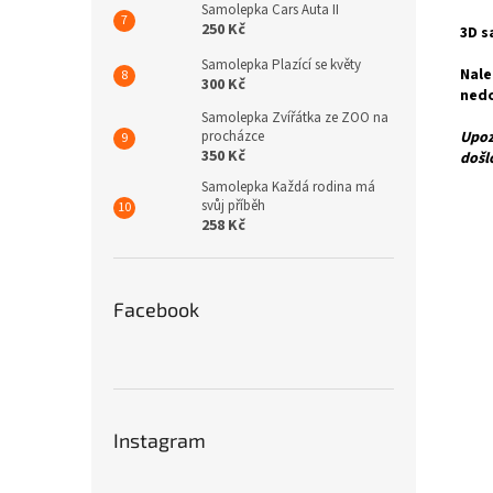
Samolepka Cars Auta II
250 Kč
3D s
Samolepka Plazící se květy
Nale
300 Kč
nedo
Samolepka Zvířátka ze ZOO na
procházce
Upoz
350 Kč
došl
Samolepka Každá rodina má
svůj příběh
258 Kč
Facebook
Instagram