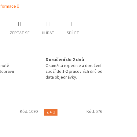
informace
ZEPTAT SE
HLÍDAT
SDÍLET
Doručení do 2 dnů
dnotě
Okamžitá expedice a doručení
 dopravu
zboží do 1-2 pracovních dnů od
data objednávky.
Kód:
1090
Kód:
576
2 + 1