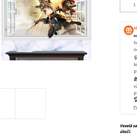
A

h
o

k
p

v
p

P
Veselá s
útočí.