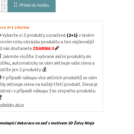
Přidat do košíku
kce 2+1 zdarma

Vyberte si 3 produkty označené
(2+1)
v levém
orním rohu obrázku produktu a ten nejlevnější
d nás dostanete
ZDARMA !!
🧨

Jakmile vložíte 3 vybrané akční produkty do
ošíku, automaticky se vám aktivuje vaše sleva a
latíte jen 2 produkty
💰

V případě nákupu více akčních produktů se vám
ždy aktivuje sleva na každý třetí produkt. Sleva je
latná i v případě nákupu 3 ks stejného produktu

odmínky akce
amolepící dekorace na zeď s motivem 3D Želvy Ninja