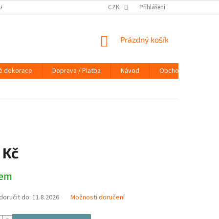
DAJŮ
DOPRAVA / PLATBA
NÁVOD
CZK
Přihlášení
KONTAKTY
PRAVIDLA 
NÁKUPNÍ
Prázdný košík
KOŠÍK
é dekorace
Doprava / Platba
Návod
Obchodní podmínky
 Kč
dem
oručit do:
11.8.2026
Možnosti doručení