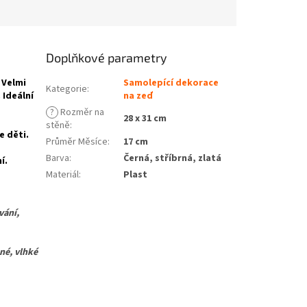
Doplňkové parametry
 Velmi
Samolepící dekorace
Kategorie
:
 Ideální
na zeď
?
Rozměr na
28 x 31 cm
stěně
:
e děti.
Průměr Měsíce
:
17 cm
Barva
:
Černá, stříbrná, zlatá
í.
Materiál
:
Plast
vání,
é, vlhké