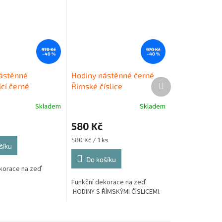
970 Kč
970 Kč
–40 %
–40 %
ástěnné
Hodiny nástěnné černé
Další
cí černé
Římské číslice
produkt
Skladem
Skladem
580 Kč
Měrná
580 Kč / 1 ks
šíku
cena:
Do košíku
korace na zeď
Funkční dekorace na zeď
HODINY S ŘÍMSKÝMI ČÍSLICEMI.