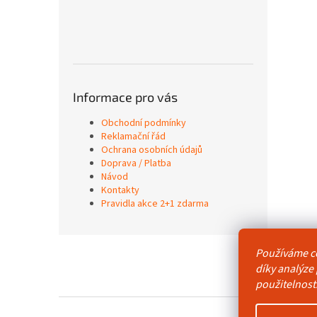
Informace pro vás
Obchodní podmínky
Reklamační řád
Ochrana osobních údajů
Doprava / Platba
Návod
Kontakty
Pravidla akce 2+1 zdarma
Z
Používáme c
á
Obchodní p
díky analýze
p
použitelnost
a
t