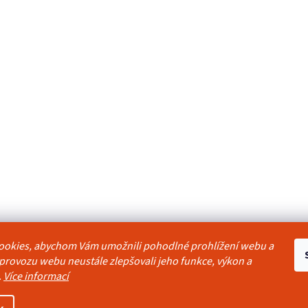
ookies, abychom Vám umožnili pohodlné prohlížení webu a
odmínky
Reklamační řád
Ochrana osobních údajů
Kontakty
Pravidla akc
 provozu webu neustále zlepšovali jeho funkce, výkon a
.
Více informací