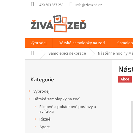
Přejít
+420 603 857 253
info@zivazed.cz
na
obsah
Výprodej
Dětské samolepky na zeď
Samolep
Domů
Samolepící dekorace
Nástěnné hodiny Měs
P
Nást
o
Přeskočit
s
Kategorie
kategorie
Akce
t
r
Výprodej
a
Dětské samolepky na zeď
n
Filmové a pohádkové postavy a
n
zvířátka
í
Různé
p
Sport
a