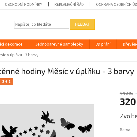
OBCHODNÍ PODMÍNKY
REKLAMAČNÍ ŘÁD
OCHRANA OSOBNÍCH Ú
HLEDAT
ící dekorace
Jednobarevné samolepky
3D přání
Dřevěn
íc v úplňku - 3 barvy
ěnné hodiny Měsíc v úplňku - 3 barvy
2 + 1
440 Kč
320
Měrná
Zvolt
cena:
Barva