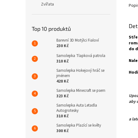
Zvířata
Popi
Det
Top 10 produktů
Stře
Barevní 3D Motýlci Fialoví
roma
230 Kč
do d
Samolepka Tlapková patrola
Nale
310 Kč
Samolepka Hokejový hráč se
Hodi
jménem
428 Kč
Samolepka Minecraft se psem
Upoz
323 Kč
aby 
Samolepka Auta Letadla
Autogrotesky
Pro 
310 Kč
a la
Samolepka Plazící se květy
300 Kč