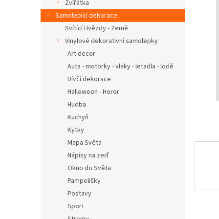
n
Zvířátka
e
Samolepící dekorace
l
Svítící Hvězdy - Země
Vinylové dekorativní samolepky
Art decor
Auta - motorky - vlaky - letadla - lodě
Dívčí dekorace
Halloween - Horor
Hudba
Kuchyň
Kytky
Mapa Světa
Nápisy na zeď
Okno do Světa
Pampelišky
Postavy
Sport