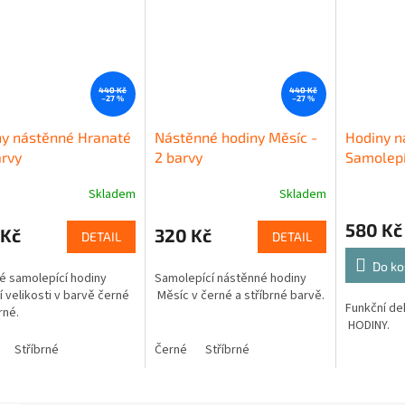
440 Kč
440 Kč
–27 %
–27 %
ny nástěnné Hranaté
Nástěnné hodiny Měsíc -
Hodiny n
arvy
2 barvy
Samolepí
Skladem
Skladem
580 Kč
 Kč
320 Kč
DETAIL
DETAIL
Do ko
é samolepící hodiny
Samolepící nástěnné hodiny
í velikosti v barvě černé
Měsíc v černé a stříbrné barvě.
Funkční de
rné.
HODINY.
Stříbrné
Černé
Stříbrné