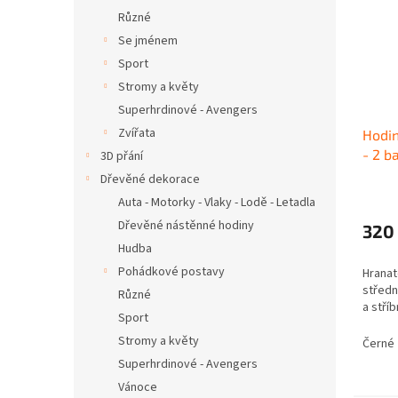
Různé
Se jménem
Sport
Stromy a květy
Superhrdinové - Avengers
Zvířata
Hodi
- 2 b
3D přání
Dřevěné dekorace
Auta - Motorky - Vlaky - Lodě - Letadla
Dřevěné nástěnné hodiny
320
Hudba
Pohádkové postavy
Hranat
středn
Různé
a stříb
Sport
Stromy a květy
Černé
Superhrdinové - Avengers
Vánoce