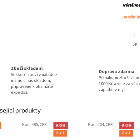
Nástěnné 
Detailní 
TISK
Zboží skladem
Doprava zdarma
Veškeré zboží v nabídce
Při nákupu zboží v ho
máme u nás skladem,
1000 Kč a více za vás
připravené k okamžité
zaplatíme my!
expedici.
sející produkty
Kód:
495/CER
Kód:
504/CER
Akce
Akce
2 + 1
2 + 1