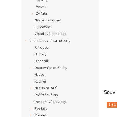
Stromy
Vesmír
Zvířata
Nástěnné hodiny
3D Motýlci
Zrcadlové dekorace
Jednobarevné samolepky
Art decor
Budovy
Dinosauři
Dopravní prostředky
Hudba
Kuchyň
Nápisy na zeď
Souvi
Počítačové hry
Pohádkové postavy
2 + 1
Postavy
Pro děti