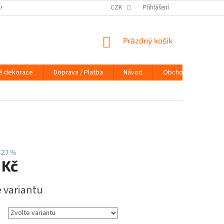
DAJŮ
DOPRAVA / PLATBA
NÁVOD
CZK
Přihlášení
KONTAKTY
PRAVIDLA 
NÁKUPNÍ
Prázdný košík
KOŠÍK
é dekorace
Doprava / Platba
Návod
Obchodní podmínky
–27 %
 Kč
e variantu