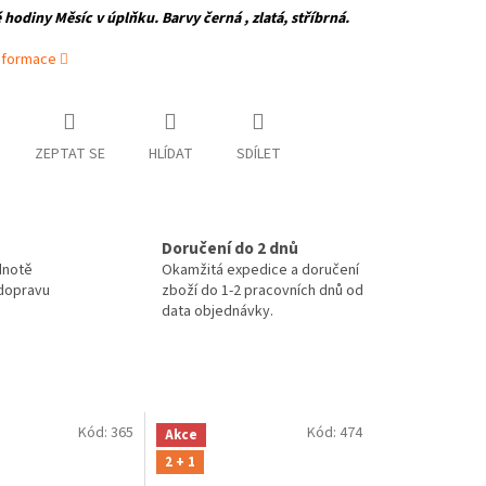
hodiny Měsíc v úplňku. Barvy černá , zlatá, stříbrná.
informace
ZEPTAT SE
HLÍDAT
SDÍLET
Doručení do 2 dnů
dnotě
Okamžitá expedice a doručení
 dopravu
zboží do 1-2 pracovních dnů od
data objednávky.
Kód:
365
Kód:
474
Akce
2 + 1