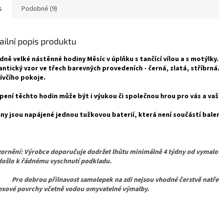
s
Podobné (9)
ailní popis produktu
dně velké nástěnné hodiny Měsíc v úplňku s tančící vílou a s motýlky.
ntický vzor ve třech barevných provedeních - černá, zlatá, stříbrná.
ívčího pokoje.
pení těchto hodin může být i výukou či společnou hrou pro vás a vaš
ny jsou napájené jednou tužkovou baterií, která není součástí balen
ornění: Výrobce doporučuje dodržet lhůtu minimálně 4 týdny od vymalo
došlo k řádnému vyschnutí podkladu.
dobrou přilnavost samolepek na zdi nejsou vhodné čerstvě natřen
texové povrchy včetně vodou omyvatelné výmalby.