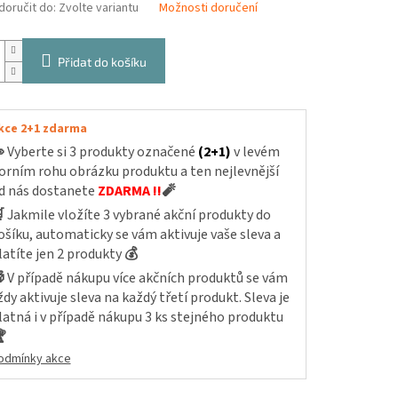
oručit do:
Zvolte variantu
Možnosti doručení
Přidat do košíku
kce 2+1 zdarma

Vyberte si 3 produkty označené
(2+1)
v levém
orním rohu obrázku produktu a ten nejlevnější
d nás dostanete
ZDARMA !!
🧨

Jakmile vložíte 3 vybrané akční produkty do
ošíku, automaticky se vám aktivuje vaše sleva a
latíte jen 2 produkty
💰

V případě nákupu více akčních produktů se vám
ždy aktivuje sleva na každý třetí produkt. Sleva je
latná i v případě nákupu 3 ks stejného produktu

odmínky akce