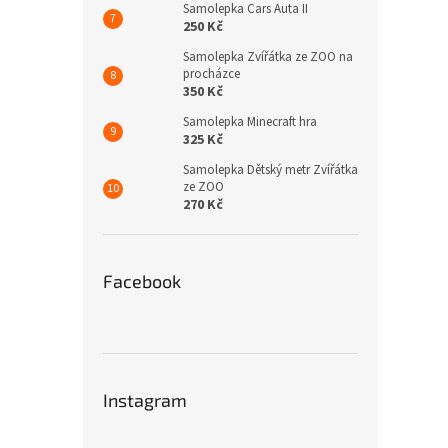
Samolepka Cars Auta II
250 Kč
Samolepka Zvířátka ze ZOO na
procházce
350 Kč
Samolepka Minecraft hra
325 Kč
Samolepka Dětský metr Zvířátka
ze ZOO
270 Kč
Facebook
Instagram