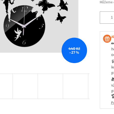
Můžeme d
A

440 Kč
h
–27 %
o

k
p

v
p

P